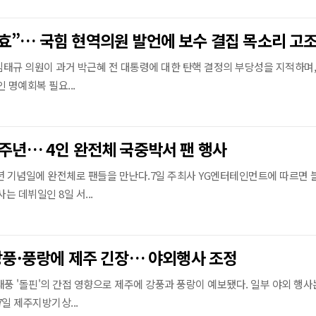
효”… 국힘 현역의원 발언에 보수 결집 목소리 고
태규 의원이 과거 박근혜 전 대통령에 대한 탄핵 결정의 부당성을 지적하며,
 명예회복 필요...
0주년… 4인 완전체 국중박서 팬 행사
년 기념일에 완전체로 팬들을 만난다.7일 주최사 YG엔터테인먼트에 따르면 
사는 데뷔일인 8일 서...
 강풍·풍랑에 제주 긴장… 야외행사 조정
태풍 '돌핀'의 간접 영향으로 제주에 강풍과 풍랑이 예보됐다. 일부 야외 행사
일 제주지방기상...