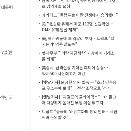
한국 시민 1만1040명, 중앙선관위에 선거자
료 임의제출 요청
 대통령
카라파노 “트럼프는 이란 전쟁에서 승리했다”
美 "北송환 유해서 미군 112명 신원확인…
DMZ 유해 발굴 재개"
美, 핵심광물에 30억달러 투자…트럼프 "다
시는 中 의존 않도록"
 7일(한
美재무부 "'이란 자금세탁' 가상화폐 거래소
들 제재"
美증시, 금리인상 기대론 후퇴에 상승…
S&P500 사상최고치 마감
[옛날기사]
윤상현 의원 필독 ㅡ “호남 민주당
표 무소속에 보태”… 전산 조작으로 ‘선거비
보전’ 의혹
[옛날기사]
“재검표의 클라이맥스”…더 많고
표적인 국
더 다양하게 쏟아진 부정 의심 투표지
트럼프 "중국의 AI·암호화폐 장악 안돼…시진
핑과 논의할 것"