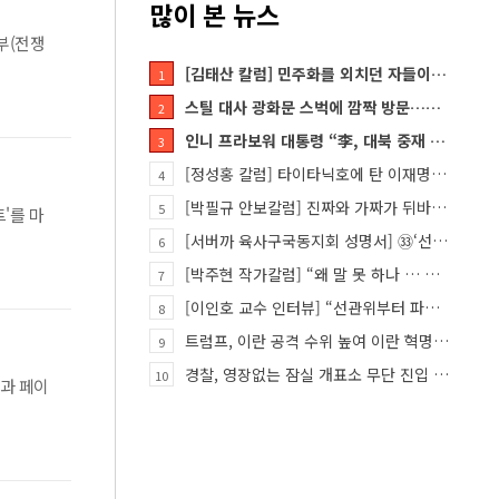
많이 본 뉴스
부(전쟁
[김태산 칼럼] 민주화를 외치던 자들이 대한민국의 적이고 간첩이었다
1
스틸 대사 광화문 스벅에 깜짝 방문…메시지?
2
인니 프라보워 대통령 “李, 대북 중재 요청했다”
3
[정성홍 칼럼] 타이타닉호에 탄 이재명 정권
4
[박필규 안보칼럼] 진짜와 가짜가 뒤바뀐 혼돈의 시대, 안보 파탄은 막아야
5
'를 마
[서버까 육사구국동지회 성명서] ㉝‘선관위 특검’은 ‘부정선거 특검’으로 명명하고 박주현 변호사를 ‘특검…
6
[박주현 작가칼럼] “왜 말 못 하나 … 경기도 재정 파탄의 진짜 원인을”
7
[이인호 교수 인터뷰] “선관위부터 파고들어야…책임자 직접 고발하라”
8
트럼프, 이란 공격 수위 높여 이란 혁명 가능성 열어
9
경찰, 영장없는 잠실 개표소 무단 진입 홀로 막은 ‘올다르크’ 불구속 송치
10
곳과 페이