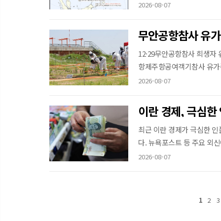
2026-08-07
무안공항참사 유가
12·29무안공항참사 희생자 
항제주항공여객기참사 유가족
2026-08-07
이란 경제, 극심한
최근 이란 경제가 극심한 인
다. 뉴욕포스트 등 주요 외신에
2026-08-07
1
2
3