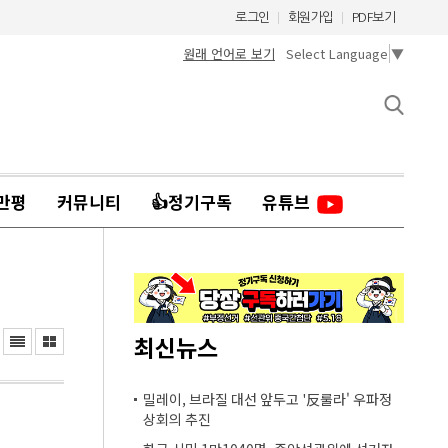
로그인
회원가입
PDF보기
원래 언어로 보기
Select Language
▼
만평
커뮤니티
👍정기구독
유튜브
최신뉴스
밀레이, 브라질 대선 앞두고 '反룰라' 우파정
상회의 추진