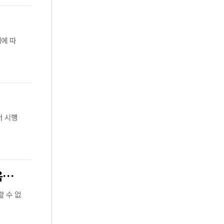
에 따
서 시행
[단독] 사이버 침략 시 韓·美 공동 개입, 尹 의지였다… 김용현 장관 옥중 서신서 밝혀
할 수 없