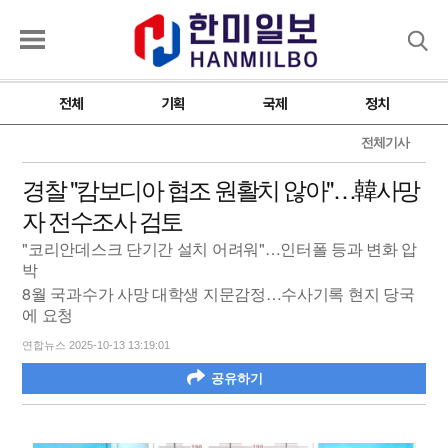
검색
전체
기획
국제
정치
전체기사
경찰 "캄보디아 협조 원활치 않아"…韓사망
자 전수조사 검토
"코리안데스크 단기간 설치 어려워"…인터폴 등과 변화 압
박
8월 국과수가 사망 대학생 지문감정…수사기록 현지 당국
에 요청
연합뉴스 2025-10-13 13:19:01
공유하기