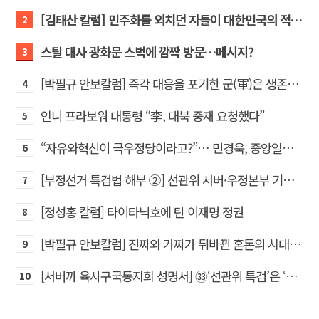
[김태산 칼럼] 민주화를 외치던 자들이 대한민국의 적이고 간첩이었다
2
스틸 대사 광화문 스벅에 깜짝 방문…메시지?
3
[박필규 안보칼럼] 즉각 대응을 포기한 군(軍)은 생존할 수 없다
4
인니 프라보워 대통령 “李, 대북 중재 요청했다”
5
“자유와혁신이 극우정당이라고?”… 민경욱, 중앙일보 직격
6
[부정선거 특검법 해부 ②] 선관위 서버·우정본부 기록까지…‘증거를 끌어오는 칼’
7
[정성홍 칼럼] 타이타닉호에 탄 이재명 정권
8
[박필규 안보칼럼] 진짜와 가짜가 뒤바뀐 혼돈의 시대, 안보 파탄은 막아야
9
[서버까 육사구국동지회 성명서] ㉝‘선관위 특검’은 ‘부정선거 특검’으로 명명하고 박주현 변호사를 ‘특검’으로 임명하라!
10