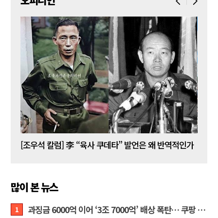
오피니언
[김성민 칼럼] 탱크데이 이벤트의 눈덩이가 아직도 구르고 있다
[조우석 칼럼] 李 “육사 쿠데타” 발언은 왜 반역적인가
[정성
많이 본 뉴스
과징금 6000억 이어 ‘3조 7000억’ 배상 폭탄… 쿠팡 때리기에 한미 통상 ‘초비상’
1