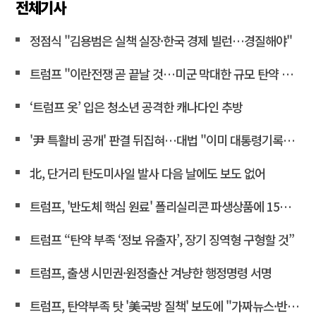
전체기사
정점식 "김용범은 실책 실장·한국 경제 빌런…경질해야"
트럼프 "이란전쟁 곧 끝날 것…미군 막대한 규모 탄약 보유"
‘트럼프 옷’ 입은 청소년 공격한 캐나다인 추방
'尹 특활비 공개' 판결 뒤집혀…대법 "이미 대통령기록관 이관"
北, 단거리 탄도미사일 발사 다음 날에도 보도 없어
트럼프, '반도체 핵심 원료' 폴리실리콘 파생상품에 15% 관세
트럼프 “탄약 부족 ‘정보 유출자’, 장기 징역형 구형할 것”
트럼프, 출생 시민권·원정출산 겨냥한 행정명령 서명
트럼프, 탄약부족 탓 '美국방 질책' 보도에 "가짜뉴스·반역"