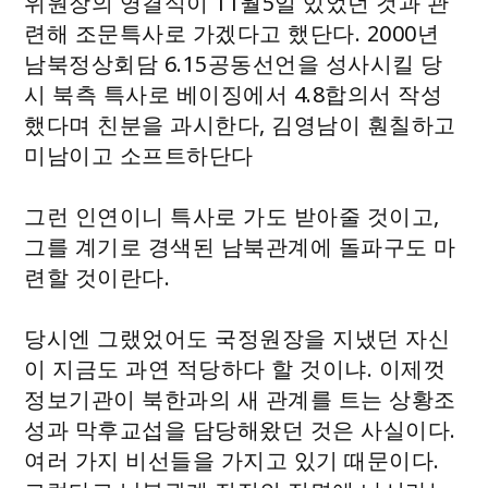
위원장의 영결식이 11월5일 있었던 것과 관
련해 조문특사로 가겠다고 했단다. 2000년
남북정상회담 6.15공동선언을 성사시킬 당
시 북측 특사로 베이징에서 4.8합의서 작성
했다며 친분을 과시한다, 김영남이 훤칠하고
미남이고 소프트하단다
그런 인연이니 특사로 가도 받아줄 것이고,
그를 계기로 경색된 남북관계에 돌파구도 마
련할 것이란다.
당시엔 그랬었어도 국정원장을 지냈던 자신
이 지금도 과연 적당하다 할 것이냐. 이제껏
정보기관이 북한과의 새 관계를 트는 상황조
성과 막후교섭을 담당해왔던 것은 사실이다.
여러 가지 비선들을 가지고 있기 때문이다.