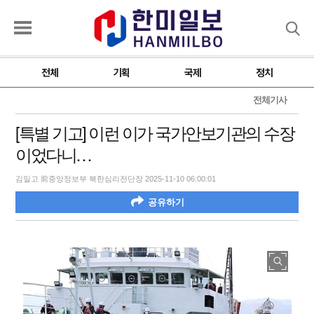
검색
전체
기획
국제
정치
전체기사
[특별 기고] 이런 이가 국가안보기관의 수장
이었다니…
김일고 前중앙정보부 북한심리전단장 2025-11-10 06:00:01
공유하기