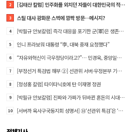
[김태산 칼럼] 민주화를 외치던 자들이 대한민국의 적이고 간첩이었다
2
스틸 대사 광화문 스벅에 깜짝 방문…메시지?
3
[박필규 안보칼럼] 즉각 대응을 포기한 군(軍)은 생존할 수 없다
4
인니 프라보워 대통령 “李, 대북 중재 요청했다”
5
“자유와혁신이 극우정당이라고?”… 민경욱, 중앙일보 직격
6
[부정선거 특검법 해부 ②] 선관위 서버·우정본부 기록까지…‘증거를 끌어오는 칼’
7
[정성홍 칼럼] 타이타닉호에 탄 이재명 정권
8
[박필규 안보칼럼] 진짜와 가짜가 뒤바뀐 혼돈의 시대, 안보 파탄은 막아야
9
[서버까 육사구국동지회 성명서] ㉝‘선관위 특검’은 ‘부정선거 특검’으로 명명하고 박주현 변호사를 ‘특검’으로 임명하라!
10
전체기사