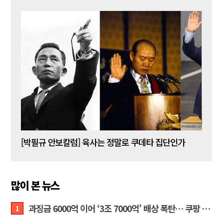
[박주현 작가칼럼] “왜 말 못 하나 … 경기도 재정 파탄의 진짜 원인을”
[박필규 안보칼럼] 육사는 정말로 쿠데타 집단인가
[조우
많이 본 뉴스
과징금 6000억 이어 ‘3조 7000억’ 배상 폭탄… 쿠팡 때리기에 한미 통상 ‘초비상’
1