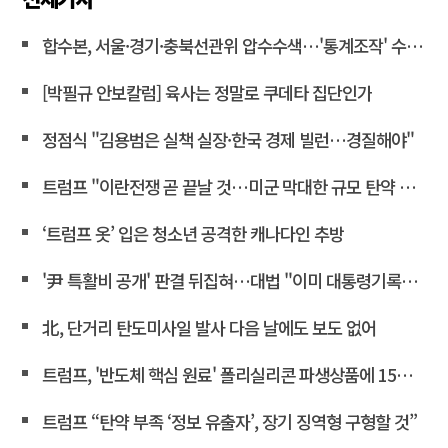
합수본, 서울·경기·충북선관위 압수수색…'통계조작' 수사확대
[박필규 안보칼럼] 육사는 정말로 쿠데타 집단인가
정점식 "김용범은 실책 실장·한국 경제 빌런…경질해야"
트럼프 "이란전쟁 곧 끝날 것…미군 막대한 규모 탄약 보유"
‘트럼프 옷’ 입은 청소년 공격한 캐나다인 추방
'尹 특활비 공개' 판결 뒤집혀…대법 "이미 대통령기록관 이관"
北, 단거리 탄도미사일 발사 다음 날에도 보도 없어
트럼프, '반도체 핵심 원료' 폴리실리콘 파생상품에 15% 관세
트럼프 “탄약 부족 ‘정보 유출자’, 장기 징역형 구형할 것”