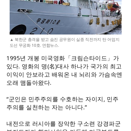
북한군 총격을 받고 숨진 공무원이 실종 직전까지 탄 어업지
도선 무궁화 10호. 연합뉴스.
1995년 개봉 미국영화「크림슨타이드」가
있다. 영화의 명(名)대사 하나가 국가의 최고
이익이 안보라고 배워온 내 뇌리와 가슴속엔
오래 맴돌아왔다.
“군인은 민주주의를 수호하는 자이지, 민주
주의를 실천하는 자는 아니다.”
내전으로 러시아를 장악한 구소련 강경파군