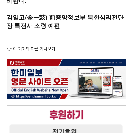
바란다.
김일고(金一鼓) 前중앙정보부 북한심리전단
장·특전사 소령 예편
👉
이 기자의 다른 기사보기