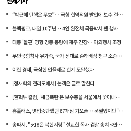
전체기사
“박근혜 탄핵은 무효”… 국힘 현역의원 발언에 보수 결집 목소리 고조
블랙핑크, 내일 10주년… 4인 완전체 국중박서 팬 행사
태풍 '돌핀' 영향 강풍·풍랑에 제주 긴장… 야외행사 조정
무안공항참사 유가족, 국가 상대로 손해배상 청구 소송한다
이란 경제, 극심한 인플레로 한계 도달했다
[정재학의 전라도에서] 논객은 글로 말한다
[권혁부 칼럼] ‘세금폭탄’은 보수층을 서울에서 쫓아내려는 계획
홈플러스, 영업중단했던 67개점 가오픈… 문열었지만 '텅빈 매대'
송파서, "5·18은 북한지령" 설교한 목사 검찰 송치 <연합뉴스>