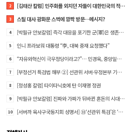
[김태산 칼럼] 민주화를 외치던 자들이 대한민국의 적이고 간첩이었다
2
스틸 대사 광화문 스벅에 깜짝 방문…메시지?
3
[박필규 안보칼럼] 즉각 대응을 포기한 군(軍)은 생존할 수 없다
4
인니 프라보워 대통령 “李, 대북 중재 요청했다”
5
“자유와혁신이 극우정당이라고?”… 민경욱, 중앙일보 직격
6
[부정선거 특검법 해부 ②] 선관위 서버·우정본부 기록까지…‘증거를 끌어오는 칼’
7
[정성홍 칼럼] 타이타닉호에 탄 이재명 정권
8
[박필규 안보칼럼] 진짜와 가짜가 뒤바뀐 혼돈의 시대, 안보 파탄은 막아야
9
[서버까 육사구국동지회 성명서] ㉝‘선관위 특검’은 ‘부정선거 특검’으로 명명하고 박주현 변호사를 ‘특검’으로 임명하라!
10