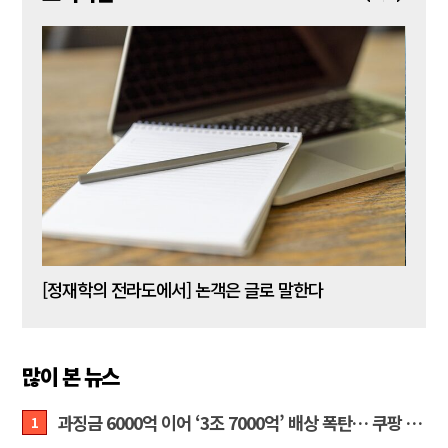
[신동춘 칼럼] 호메로스의 ‘오디세이아’와 대한민국 보수 우파의 투쟁 및 교훈
[정재학의 전라도에서] 논객은 글로 말한다
많이 본 뉴스
과징금 6000억 이어 ‘3조 7000억’ 배상 폭탄… 쿠팡 때리기에 한미 통상 ‘초비상’
1