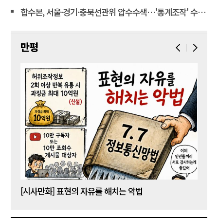
합수본, 서울·경기·충북선관위 압수수색…'통계조작' 수사확대
만평
[시사만화] 표현의 자유를 해치는 악법
[시사