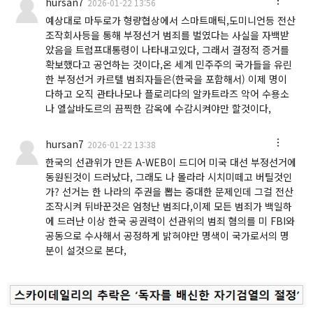
hursan7
2026-01-22 13:56
예상대로 마두로가 형량협상에서 스마트매틱,도미니언등 전산
조작회사등을 통해 부정선거 범죄를 벌였다는 사실을 자백받
았음을 트럼프대통령이 나타내고있다, 그래서 결정적 증거를
확보했다고 공언하는 것이다,온 세계 민주주의 국가들을 유린
한 부정선거 카르텔 범죄자들은(한국을 포함해서) 이제 명이
다하고 오직 관타나모나 플로리다의 알카트라즈 악어 수용소
나 엘살바도르의 끔찍한 감옥에 수감시켜야만 할것이다,
hursan7
2026-01-22 13:38
한국의 선관위가 만든 A-WEB이 드디어 미국 대선 부정선거에
동원된것이 드러났다, 그래도 나 몰라라 시치미떼고 버틸것인
가? 선거는 한 나라의 주권을 뽑는 중대한 문제인데 그걸 전산
조작시켜 뒤바꾼것은 엄청난 범죄다,이제 모든 범죄가 백일하
에 드러난 이상 한국 공권력이 선관위의 범죄 혐의를 미 FBI와
공동으로 수사해서 공정하게 밝혀야만 명색이 국가로서의 명
분이 설것으로 본다,