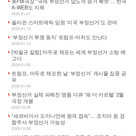
美FBI국장 “국제 부정선거 압도적 증거 확보”... 한국
A-WEB도 지목
2026-01-21
필리핀 스마트매틱 임원 ‘미국 부정선거’도 관여
2026-01-13
‘부정선거 투쟁 동지’ 트럼프-마차도 만난다
2026-01-13
[박필규 칼럼] 마두로 체포는 세계 부정선거 소탕 예
고다
2026-01-05
트럼프, 마두로 체포한 날 ‘부정선거’ 게시물 집중 공
유
2026-01-04
부정선거 실체 파헤친 명품 다큐 ‘왜 더 카르텔’ 2월
극장 개봉
2025-12-30
“세르비아서 도미니언에 원격 접속”… 조지아 등 경
합주서 부정선거 가능성
2025-12-28