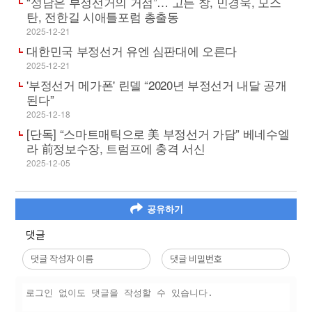
“성남은 부정선거의 거점”… 고든 창, 민경욱, 모스
탄, 전한길 시애틀포럼 총출동
2025-12-21
대한민국 부정선거 유엔 심판대에 오른다
2025-12-21
'부정선거 메가폰' 린델 “2020년 부정선거 내달 공개
된다”
2025-12-18
[단독] “스마트매틱으로 美 부정선거 가담” 베네수엘
라 前정보수장, 트럼프에 충격 서신
2025-12-05
공유하기
댓글