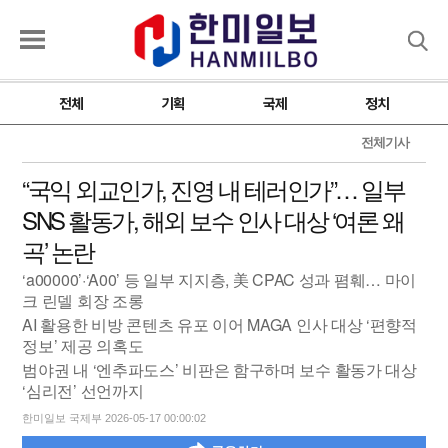
검색
전체
기획
국제
정치
전체기사
“국익 외교인가, 진영 내 테러인가”… 일부
SNS 활동가, 해외 보수 인사 대상 ‘여론 왜
곡’ 논란
‘a00000’·‘A00’ 등 일부 지지층, 美 CPAC 성과 폄훼… 마이
크 린델 회장 조롱
AI 활용한 비방 콘텐츠 유포 이어 MAGA 인사 대상 ‘편향적
정보’ 제공 의혹도
범야권 내 ‘엔추파도스’ 비판은 함구하며 보수 활동가 대상
‘심리전’ 선언까지
한미일보 국제부 2026-05-17 00:00:02