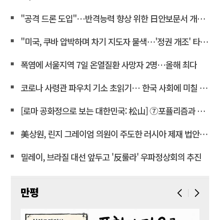
"공격 드론 도입"…반격능력 향상 위한 日안보문서 개정 윤곽
"미국, 쿠바 압박하며 차기 지도자 물색…'정권 개조' 타진"
폭염에 서울지역 7일 온열질환 사망자 2명…올해 최다
코로나 사령관 파우치 기소 초읽기… 한국 사회에 미칠 파장은
[로마 공화정으로 보는 대한민국: 松山] ⑦포퓰리즘과 선동은 민주주의를 어떻게 무너뜨리는가
美상원, 린지 그레이엄 의원이 주도한 러시아 제재 법안 통과
밀레이, 브라질 대선 앞두고 '反룰라' 우파정상회의 추진
만평