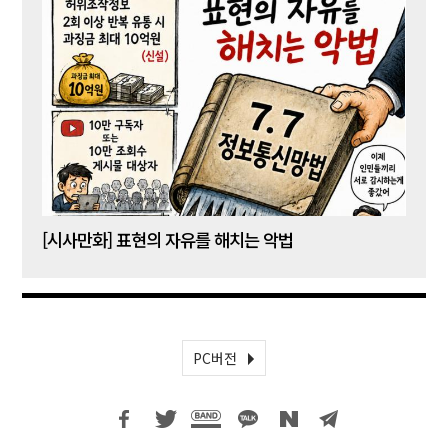
[시사만화] 표현의 자유를 해치는 악법
[시사
PC버전