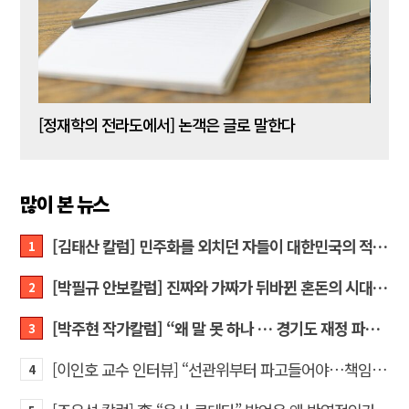
[신동춘 칼럼] 호메로스의 ‘오디세이아’와 대한민국 보수 우파의 투쟁 및 교훈
[정재학의 전라도에서] 논객은 글로 말한다
많이 본 뉴스
[김태산 칼럼] 민주화를 외치던 자들이 대한민국의 적이고 간첩이었다
1
[박필규 안보칼럼] 진짜와 가짜가 뒤바뀐 혼돈의 시대, 안보 파탄은 막아야
2
[박주현 작가칼럼] “왜 말 못 하나 … 경기도 재정 파탄의 진짜 원인을”
3
[이인호 교수 인터뷰] “선관위부터 파고들어야…책임자 직접 고발하라”
4