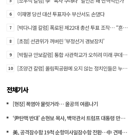
[조우석 칼럼] 李 “육사 쿠데타” 발언은 왜 반역적인가
5
이재명 당선 대선 투표자수 부산서도 손댔다
6
[박다니엘 칼럼] 폭로된 제22대 총선 투표 조작… “흔들리는 가짜 국회의원들”
7
[초점] 선관위가 꺼버린 ‘부정선거 경보장치’
8
[박필규 안보칼럼] 통합 사관학교가 오히려 미래 쿠데타의 통로가 되는 이유
9
[조양건 칼럼] 올림픽공원에 오지 않는 정치인들은 누구인가
10
전체기사
[현장] 폭염아 물럿거라… 올공의 여름나기
‘尹탄핵 반대’ 손현보 목사, 백악관서 트럼프 대통령 만났다
美, 공격잠수함 19척 순항미사일잠수함 전환…中 견제 강화