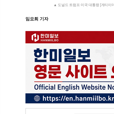
도널드 트럼프 미국 대통령 [게티이
임요희 기자