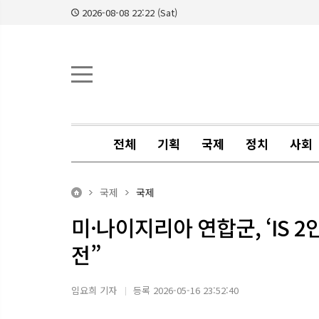
2026-08-08 22:22 (Sat)
전체
기획
국제
정치
사회
국제
국제
미·나이지리아 연합군, ‘IS 
전”
임요희 기자
등록 2026-05-16 23:52:40