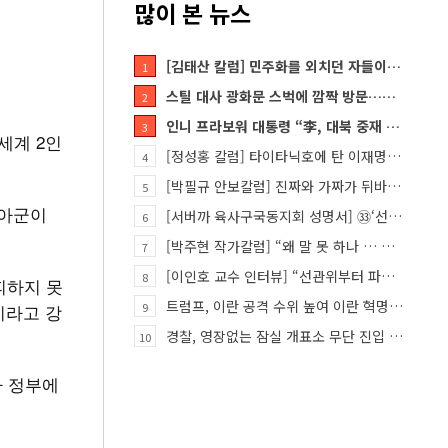
많이 본 뉴스
[김태산 칼럼] 민주화를 외치던 자들이 대한민국의 적이고 간첩이었다
1
스틸 대사 광화문 스벅에 깜짝 방문…메시지?
2
인니 프라보워 대통령 “李, 대북 중재 요청했다”
3
세계 2인
[정성홍 칼럼] 타이타닉호에 탄 이재명 정권
4
[박필규 안보칼럼] 진짜와 가짜가 뒤바뀐 혼돈의 시대, 안보 파탄은 막아야
5
리아군이
[서버까 육사구국동지회 성명서] ㉝‘선관위 특검’은 ‘부정선거 특검’으로 명명하고 박주현 변호사를 ‘특검…
6
[박주현 작가칼럼] “왜 말 못 하나 … 경기도 재정 파탄의 진짜 원인을”
7
[이인호 교수 인터뷰] “선관위부터 파고들어야…책임자 직접 고발하라”
8
피하지 못
트럼프, 이란 공격 수위 높여 이란 혁명 가능성 열어
이라고 강
9
경찰, 영장없는 잠실 개표소 무단 진입 홀로 막은 ‘올다르크’ 불구속 송치
10
아 정부에