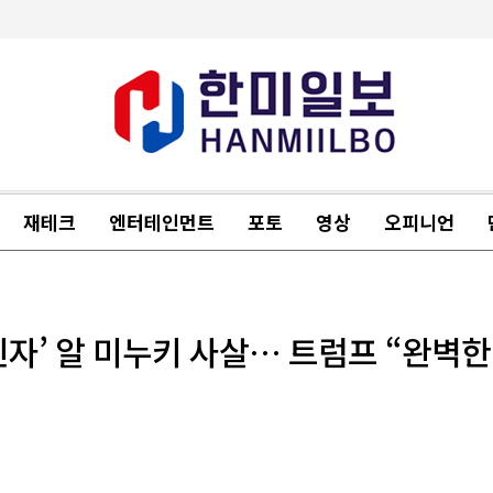
재테크
엔터테인먼트
포토
영상
오피니언
2인자’ 알 미누키 사살… 트럼프 “완벽한