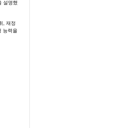
을 설명했
휘, 재정
행 능력을