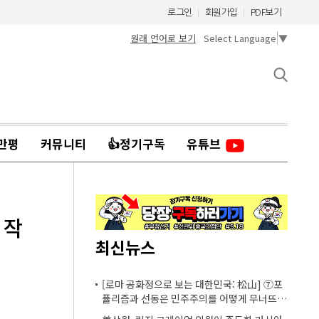
로그인
회원가입
PDF보기
원래 언어로 보기
Select Language
▼
만평
커뮤니티
👍정기구독
유튜브
 작
최신뉴스
[로마 공화정으로 보는 대한민국: 松山] ⑦포
퓰리즘과 선동은 민주주의를 어떻게 무너뜨리
는가