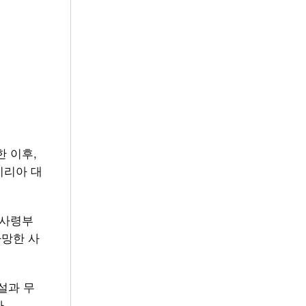
한 이후,
지리아 대
부사령부
사망한 사
시설과 무
.