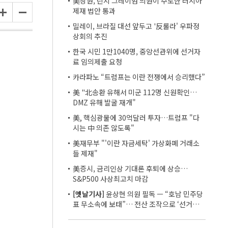
美상원, 린지 그레이엄 의원이 주도한 러시아
제재 법안 통과
밀레이, 브라질 대선 앞두고 '反룰라' 우파정
상회의 추진
한국 시민 1만1040명, 중앙선관위에 선거자
료 임의제출 요청
카라파노 “트럼프는 이란 전쟁에서 승리했다”
美 "北송환 유해서 미군 112명 신원확인…
DMZ 유해 발굴 재개"
美, 핵심광물에 30억달러 투자…트럼프 "다
시는 中 의존 않도록"
美재무부 "'이란 자금세탁' 가상화폐 거래소
들 제재"
美증시, 금리인상 기대론 후퇴에 상승…
S&P500 사상최고치 마감
[옛날기사]
윤상현 의원 필독 ㅡ “호남 민주당
표 무소속에 보태”… 전산 조작으로 ‘선거비
보전’ 의혹