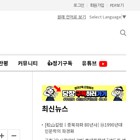
로그인
회원가입
PDF보기
원래 언어로 보기
Select Language
▼
만평
커뮤니티
👍정기구독
유튜브
최신뉴스
[松山칼럼ㅣ종북좌파 80년사] ㉝1990년대
인문학의 좌경화