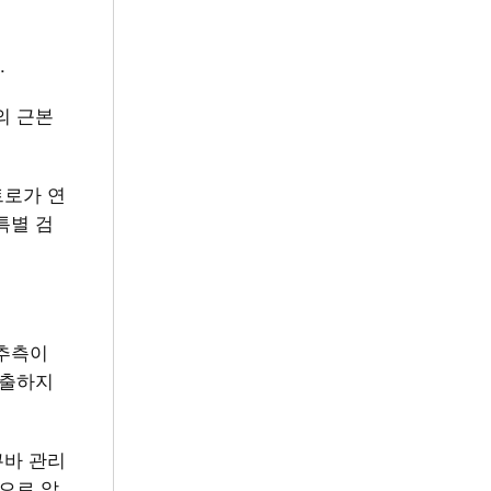
.
의 근본
트로가 연
특별 검
 추측이
축출하지
쿠바 관리
으로 알