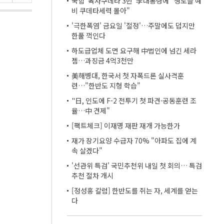
국힘 '육사쿠데타 3번' 李대통령에 "생도들 예
비 쿠데타세력 몰아"
'극한폭염' 금요일 '절정'…주말에도 덥지만
한풀 꺽인다
하도급업체 도면 요구해 中법인에 넘긴 세라
젬…과징금 4억3천만
美해병대, 한국서 첫 자폭드론 실사격훈
련…"한반도 지형 학습"
"日, 인도에 F-2 전투기 첫 파견·공동훈련 조
율…中 견제"
[팩트체크] 이재명 재판 재개 가능한가
재가 장기요양 수급자 70% "아파도 집에 계
속 살겠다"
'선관위 특검' 국민추천위 내일 첫 회의… 특검
추천 절차 개시
[정성홍 칼럼] 한반도를 쥐는 자, 세계를 얻는
다