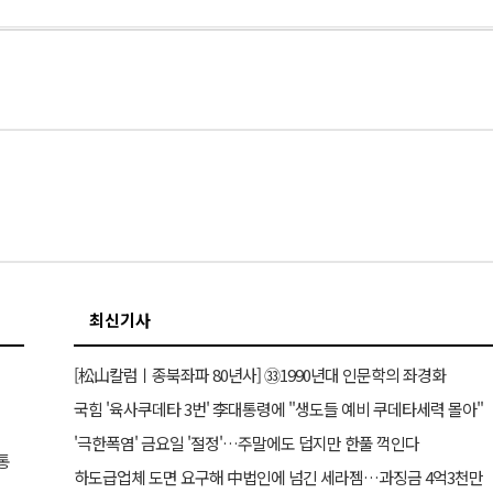
최신기사
[松山칼럼ㅣ종북좌파 80년사] ㉝1990년대 인문학의 좌경화
국힘 '육사쿠데타 3번' 李대통령에 "생도들 예비 쿠데타세력 몰아"
'극한폭염' 금요일 '절정'…주말에도 덥지만 한풀 꺽인다
통
하도급업체 도면 요구해 中법인에 넘긴 세라젬…과징금 4억3천만