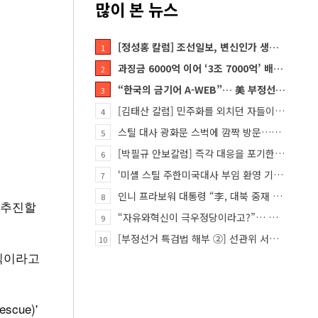
많이 본 뉴스
[정성홍 칼럼] 조선일보, 변신인가 생존전략인가
1
과징금 6000억 이어 ‘3조 7000억’ 배상 폭탄… 쿠팡 때리기에 한미 통상 ‘초비상’
2
“한국의 금기어 A-WEB”… 美 부정선거 분석 권위자 프랭크 박사가 작심 비판한 한국 ‘선거 공작’의 실체
3
[김태산 칼럼] 민주화를 외치던 자들이 대한민국의 적이고 간첩이었다
4
스틸 대사 광화문 스벅에 깜짝 방문…메시지?
5
[박필규 안보칼럼] 즉각 대응을 포기한 군(軍)은 생존할 수 없다
6
‘미셸 스틸 주한미국대사 부임 환영 기자회견’… 80여 개 단체 집결
7
인니 프라보워 대통령 “李, 대북 중재 요청했다”
8
를 추진할
“자유와혁신이 극우정당이라고?”… 민경욱, 중앙일보 직격
9
[부정선거 특검법 해부 ②] 선관위 서버·우정본부 기록까지…‘증거를 끌어오는 칼’
10
식이라고
cue)'