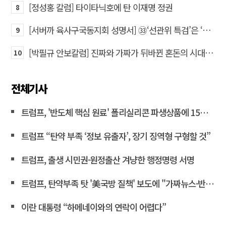
[정성홍 칼럼] 타이타닉호에 탄 이재명 정권
8
[서버까 육사구국동지회 성명서] ㉝‘선관위 특검’은 ‘부정선거 특검’으로 명명하고 박주현 변호사를 ‘특검’으로 임명하라!
9
[박필규 안보칼럼] 진짜와 가짜가 뒤바뀐 혼돈의 시대, 안보 파탄은 막아야
10
전체기사
트럼프, '반도체 핵심 원료' 폴리실리콘 파생상품에 15% 관세
트럼프 “탄약 부족 ‘정보 유출자’, 장기 징역형 구형할 것”
트럼프, 출생 시민권·원정출산 겨냥한 행정명령 서명
트럼프, 탄약부족 탓 '美국방 질책' 보도에 "가짜뉴스·반역"
이란 대통령 “하메네이와의 연락이 어렵다”