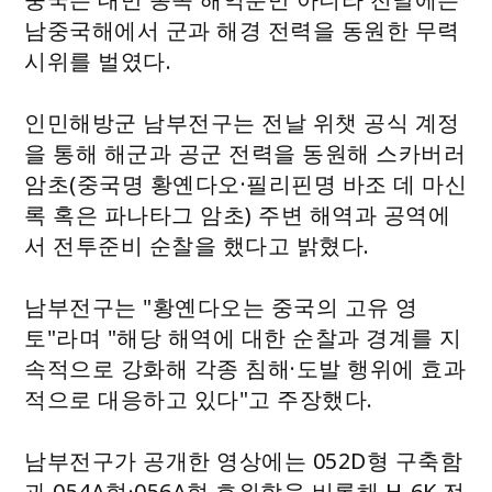
남중국해에서 군과 해경 전력을 동원한 무력
시위를 벌였다.
인민해방군 남부전구는 전날 위챗 공식 계정
을 통해 해군과 공군 전력을 동원해 스카버러
암초(중국명 황옌다오·필리핀명 바조 데 마신
록 혹은 파나타그 암초) 주변 해역과 공역에
서 전투준비 순찰을 했다고 밝혔다.
남부전구는 "황옌다오는 중국의 고유 영
토"라며 "해당 해역에 대한 순찰과 경계를 지
속적으로 강화해 각종 침해·도발 행위에 효과
적으로 대응하고 있다"고 주장했다.
남부전구가 공개한 영상에는 052D형 구축함
과 054A형·056A형 호위함을 비롯해 H-6K 전