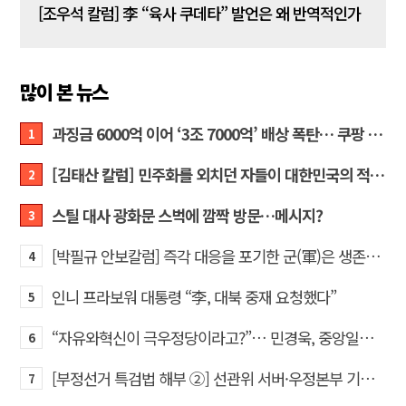
[김성민 칼럼] 탱크데이 이벤트의 눈덩이가 아직도 구르고 있다
[조우석 칼럼] 李 “육사 쿠데타” 발언은 왜 반역적인가
[정성
많이 본 뉴스
과징금 6000억 이어 ‘3조 7000억’ 배상 폭탄… 쿠팡 때리기에 한미 통상 ‘초비상’
1
[김태산 칼럼] 민주화를 외치던 자들이 대한민국의 적이고 간첩이었다
2
스틸 대사 광화문 스벅에 깜짝 방문…메시지?
3
[박필규 안보칼럼] 즉각 대응을 포기한 군(軍)은 생존할 수 없다
4
인니 프라보워 대통령 “李, 대북 중재 요청했다”
5
“자유와혁신이 극우정당이라고?”… 민경욱, 중앙일보 직격
6
[부정선거 특검법 해부 ②] 선관위 서버·우정본부 기록까지…‘증거를 끌어오는 칼’
7