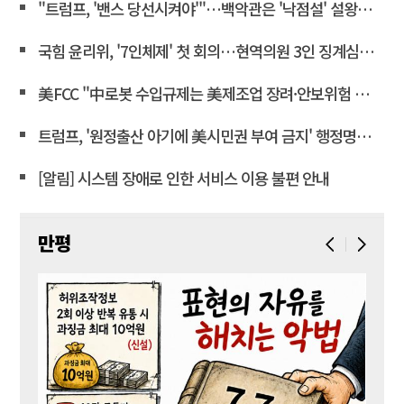
"트럼프, '밴스 당선시켜야'"…백악관은 '낙점설' 설왕설래
국힘 윤리위, '7인체제' 첫 회의…현역의원 3인 징계심의 계속
美FCC "中로봇 수입규제는 美제조업 장려·안보위험 대응 목적"
트럼프, '원정출산 아기에 美시민권 부여 금지' 행정명령 서명
[알림] 시스템 장애로 인한 서비스 이용 불편 안내
만평