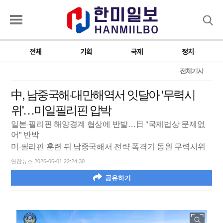
검색
전체
기획
국제
정치
전체기사
中, 남중국해·대만해역서 잇달아 '무력시
위'…미일필리핀 압박
일본·필리핀 해양경계 협상에 반발…日 "국제법상 문제없
어" 반박
미·필리핀 훈련 뒤 남중국해서 전략 폭격기 동원 무력시위
연합뉴스 2026-06-01 22:24:30
공유하기