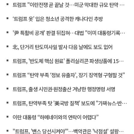
트럼프 "이란전쟁 곧 끝날 것…미군 막대한 규모 탄약 보유"
‘트럼프 옷’ 입은 청소년 공격한 캐나다인 추방
'尹 특활비 공개' 판결 뒤집혀…대법 "이미 대통령기록관 이관"
北, 단거리 탄도미사일 발사 다음 날에도 보도 없어
트럼프, '반도체 핵심 원료' 폴리실리콘 파생상품에 15% 관세
트럼프 “탄약 부족 ‘정보 유출자’, 장기 징역형 구형할 것”
트럼프, 출생 시민권·원정출산 겨냥한 행정명령 서명
트럼프, 탄약부족 탓 '美국방 질책' 보도에 "가짜뉴스·반역"
이란 대통령 “하메네이와의 연락이 어렵다”
"트럼프, '밴스 당선시켜야'"…백악관은 '낙점설' 설왕설래