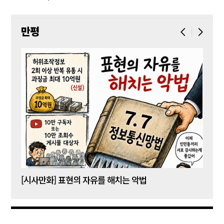
만평
[시사만화] 표현의 자유를 해치는 악법
[시사