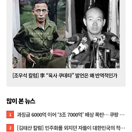
[김성민 칼럼] 탱크데이 이벤트의 눈덩이가 아직도 구르고 있다
[조우석 칼럼] 李 “육사 쿠데타” 발언은 왜 반역적인가
[정성
많이 본 뉴스
과징금 6000억 이어 ‘3조 7000억’ 배상 폭탄… 쿠팡 때리기에 한미 통상 ‘초비상’
1
[김태산 칼럼] 민주화를 외치던 자들이 대한민국의 적이고 간첩이었다
2