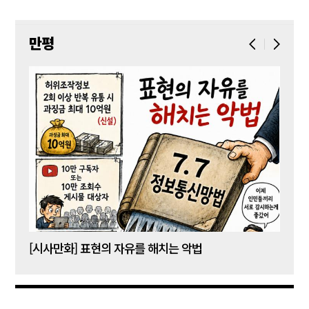
만평
[시사만화] 표현의 자유를 해치는 악법
[시사