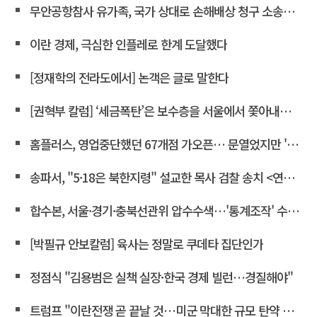
무안공항참사 유가족, 국가 상대로 손해배상 청구 소송한다
이란 경제, 극심한 인플레로 한계 도달했다
[정재학의 전라도에서] 논객은 글로 말한다
[권혁부 칼럼] ‘세금폭탄’은 보수층을 서울에서 쫓아내려는 계획
홈플러스, 영업중단했던 67개점 가오픈… 문열었지만 '텅빈 매대'
송파서, "5·18은 북한지령" 설교한 목사 검찰 송치 <연합뉴스>
합수본, 서울·경기·충북선관위 압수수색…'통계조작' 수사확대
[박필규 안보칼럼] 육사는 정말로 쿠데타 집단인가
정점식 "김용범은 실책 실장·한국 경제 빌런…경질해야"
트럼프 "이란전쟁 곧 끝날 것…미군 막대한 규모 탄약 보유"