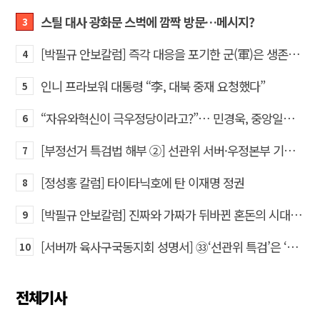
스틸 대사 광화문 스벅에 깜짝 방문…메시지?
3
[박필규 안보칼럼] 즉각 대응을 포기한 군(軍)은 생존할 수 없다
4
인니 프라보워 대통령 “李, 대북 중재 요청했다”
5
“자유와혁신이 극우정당이라고?”… 민경욱, 중앙일보 직격
6
[부정선거 특검법 해부 ②] 선관위 서버·우정본부 기록까지…‘증거를 끌어오는 칼’
7
[정성홍 칼럼] 타이타닉호에 탄 이재명 정권
8
[박필규 안보칼럼] 진짜와 가짜가 뒤바뀐 혼돈의 시대, 안보 파탄은 막아야
9
[서버까 육사구국동지회 성명서] ㉝‘선관위 특검’은 ‘부정선거 특검’으로 명명하고 박주현 변호사를 ‘특검’으로 임명하라!
10
전체기사