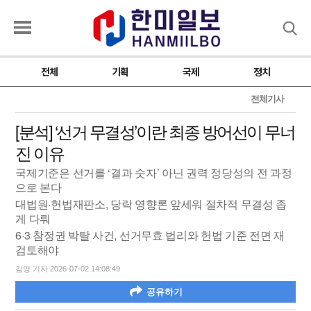
검색
전체
기획
국제
정치
전체기사
[분석] ‘선거 무결성’이란 최종 방어선이 무너
진 이유
국제기준은 선거를 ‘결과 숫자’ 아닌 권력 정당성의 전 과정
으로 본다
대법원·헌법재판소, 당락 영향론 앞세워 절차적 무결성 좁
게 다뤄
6·3 참정권 박탈 사건, 선거무효 법리와 헌법 기준 전면 재
검토해야
김영 기자 2026-07-02 14:08:49
공유하기