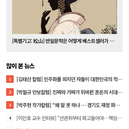
[김명수 칼럼] 5년 임기 이재명이 80년 전통 육사를 없앤다?
[특별기고: 松山] 반일문학은 어떻게 베스트셀러가 되는가?
[정성
많이 본 뉴스
[김태산 칼럼] 민주화를 외치던 자들이 대한민국의 적이고 간첩이었다
1
[박필규 안보칼럼] 진짜와 가짜가 뒤바뀐 혼돈의 시대, 안보 파탄은 막아야
2
[박주현 작가칼럼] “왜 말 못 하나 … 경기도 재정 파탄의 진짜 원인을”
3
[이인호 교수 인터뷰] “선관위부터 파고들어야…책임자 직접 고발하라”
4