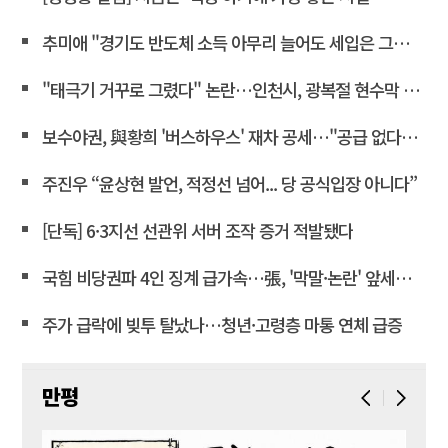
추미애 "경기도 반도체 소득 아무리 늘어도 세입은 그대로"
"태극기 거꾸로 그렸다" 논란…인천시, 광복절 현수막 철거
보수야권, 與황희 '버스하우스' 재차 공세…"공급 없다는 자백"
주진우 “윤상현 발언, 적정선 넘어... 당 공식입장 아니다”
[단독] 6·3지선 선관위 서버 조작 증거 적발됐다
국힘 비당권파 4인 징계 급가속…張, '막말·논란' 앞세워 역공
주가 급락에 빚투 탈났나…청년·고령층 마통 연체 급증
만평