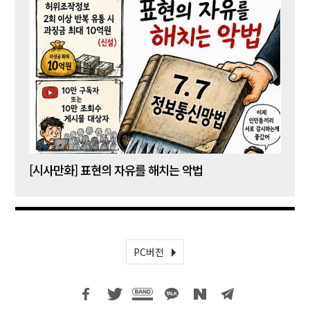
[시사만화] 표현의 자유를 해치는 악법
[시사
PC버전