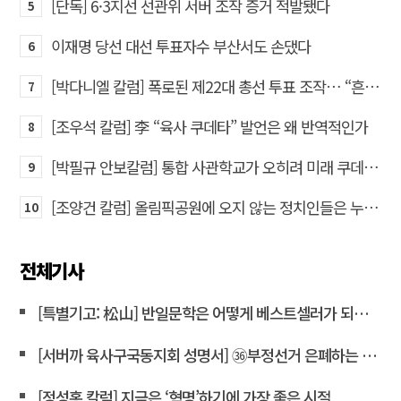
[단독] 6·3지선 선관위 서버 조작 증거 적발됐다
5
이재명 당선 대선 투표자수 부산서도 손댔다
6
[박다니엘 칼럼] 폭로된 제22대 총선 투표 조작… “흔들리는 가짜 국회의원들”
7
[조우석 칼럼] 李 “육사 쿠데타” 발언은 왜 반역적인가
8
[박필규 안보칼럼] 통합 사관학교가 오히려 미래 쿠데타의 통로가 되는 이유
9
[조양건 칼럼] 올림픽공원에 오지 않는 정치인들은 누구인가
10
전체기사
[특별기고: 松山] 반일문학은 어떻게 베스트셀러가 되는가?
[서버까 육사구국동지회 성명서] ㊱부정선거 은폐하는 윤상현 의원은 즉각 사퇴하라!
[정성홍 칼럼] 지금은 ‘혁명’하기에 가장 좋은 시절