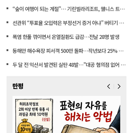
“숲이 여행이 되는 계절”… 기린빌라리조트, 웰니스 트래킹 패키지 운영
선관위 “투표율 오입력은 부정선거 증거 아냐” 버티기 작전에 국민 공분
폭염 한풀 꺾이면서 온열질환도 급감…전날 28명 발생
동해안 해수욕장 피서객 500만 돌파…작년보다 25% 급감
두 달 전 익산서 발견된 실탄 48발…"대공 혐의점 없어 폐기"
만평