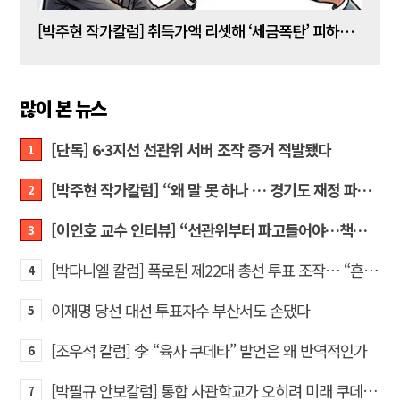
[박주현 작가칼럼] 취득가액 리셋해 ‘세금폭탄’ 피하는 강남 주택 보유자들… “이것은 국가 주도 상식 붕괴 현장”
[조양
많이 본 뉴스
[단독] 6·3지선 선관위 서버 조작 증거 적발됐다
1
[박주현 작가칼럼] “왜 말 못 하나 … 경기도 재정 파탄의 진짜 원인을”
2
[이인호 교수 인터뷰] “선관위부터 파고들어야…책임자 직접 고발하라”
3
[박다니엘 칼럼] 폭로된 제22대 총선 투표 조작… “흔들리는 가짜 국회의원들”
4
이재명 당선 대선 투표자수 부산서도 손댔다
5
[조우석 칼럼] 李 “육사 쿠데타” 발언은 왜 반역적인가
6
[박필규 안보칼럼] 통합 사관학교가 오히려 미래 쿠데타의 통로가 되는 이유
7