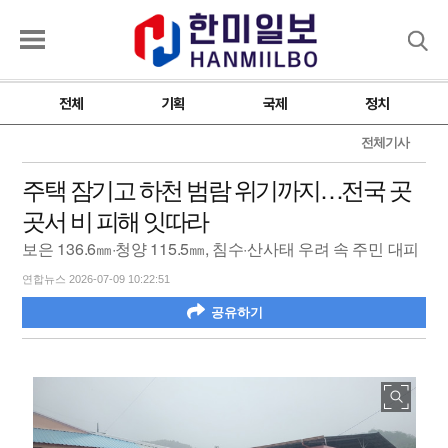
검색
전체
기획
국제
정치
전체기사
주택 잠기고 하천 범람 위기까지…전국 곳
곳서 비 피해 잇따라
보은 136.6㎜·청양 115.5㎜, 침수·산사태 우려 속 주민 대피
연합뉴스 2026-07-09 10:22:51
공유하기