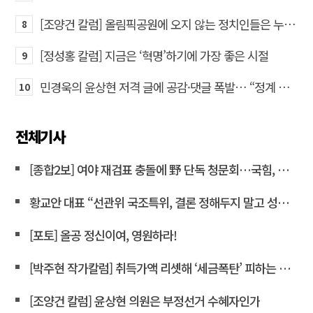
[조양건 칼럼] 올림픽공원에 오지 않는 정치인들은 누구인가
8
[정성홍 칼럼] 지금은 ‘혁명’하기에 가장 좋은 시절
9
민경욱의 윤상현 저격 글에 공감·댓글 폭발… “정계 퇴출” 목소리도
10
전체기사
[종합2보] 여야 재검표 충돌에 野 단독 청문회…국힘, 전산조작 질타<연합뉴스>
황교안 대표 “선관위 국조특위, 결론 정해두지 말고 성역 없이 파헤쳐라”
[포토] 올공 정신이여, 영원하라!
[박주현 작가칼럼] 취득가액 리셋해 ‘세금폭탄’ 피하는 강남 주택 보유자들… “이것은 국가 주도 상식 붕괴 현장”
[조양건 칼럼] 윤상현 의원은 부정선거 수혜자인가