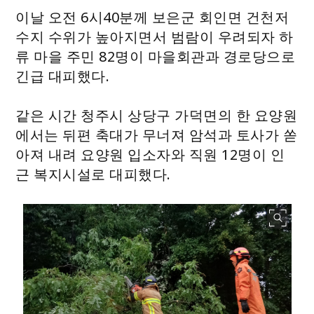
이날 오전 6시40분께 보은군 회인면 건천저
수지 수위가 높아지면서 범람이 우려되자 하
류 마을 주민 82명이 마을회관과 경로당으로
긴급 대피했다.
같은 시간 청주시 상당구 가덕면의 한 요양원
에서는 뒤편 축대가 무너져 암석과 토사가 쏟
아져 내려 요양원 입소자와 직원 12명이 인
근 복지시설로 대피했다.