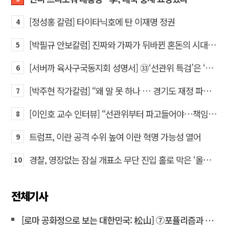
[정성홍 칼럼] 타이타닉호에 탄 이재명 정권
4
[박필규 안보칼럼] 진짜와 가짜가 뒤바뀐 혼돈의 시대, 안보 파탄은 막아야
5
[서버까 육사구국동지회 성명서] ㉝‘선관위 특검’은 ‘부정선거 특검’으로 명명하고 박주현 변호사를 ‘특검’으로 임명하라!
6
[박주현 작가칼럼] “왜 말 못 하나 … 경기도 재정 파탄의 진짜 원인을”
7
[이인호 교수 인터뷰] “선관위부터 파고들어야…책임자 직접 고발하라”
8
트럼프, 이란 공격 수위 높여 이란 혁명 가능성 열어
9
경찰, 영장없는 잠실 개표소 무단 진입 홀로 막은 ‘올다르크’ 불구속 송치
10
전체기사
[로마 공화정으로 보는 대한민국: 松山] ⑦포퓰리즘과 선동은 민주주의를 어떻게 무너뜨리는가