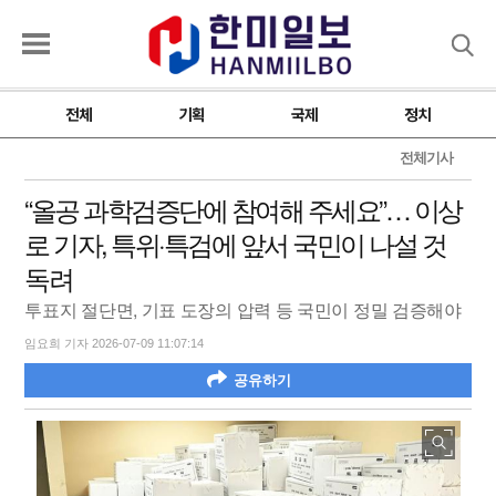
검색
전체
기획
국제
정치
전체기사
“올공 과학검증단에 참여해 주세요”… 이상
로 기자, 특위·특검에 앞서 국민이 나설 것
독려
투표지 절단면, 기표 도장의 압력 등 국민이 정밀 검증해야
임요희 기자 2026-07-09 11:07:14
공유하기