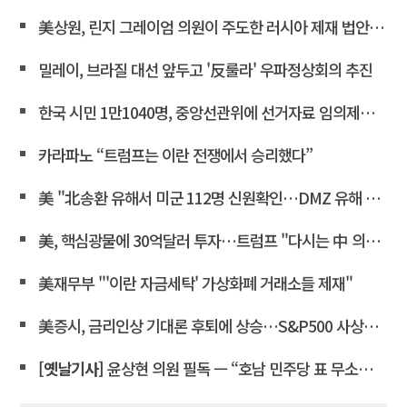
美상원, 린지 그레이엄 의원이 주도한 러시아 제재 법안 통과
밀레이, 브라질 대선 앞두고 '反룰라' 우파정상회의 추진
한국 시민 1만1040명, 중앙선관위에 선거자료 임의제출 요청
카라파노 “트럼프는 이란 전쟁에서 승리했다”
美 "北송환 유해서 미군 112명 신원확인…DMZ 유해 발굴 재개"
美, 핵심광물에 30억달러 투자…트럼프 "다시는 中 의존 않도록"
美재무부 "'이란 자금세탁' 가상화폐 거래소들 제재"
美증시, 금리인상 기대론 후퇴에 상승…S&P500 사상최고치 마감
[옛날기사]
윤상현 의원 필독 ㅡ “호남 민주당 표 무소속에 보태”… 전산 조작으로 ‘선거비 보전’ 의혹