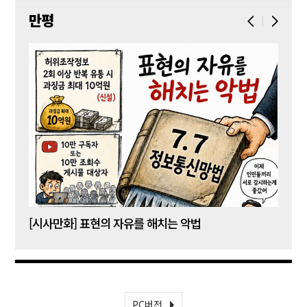
만평
[시사만화] 표현의 자유를 해치는 악법
[시사
PC버전