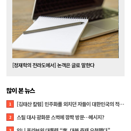
[신동춘 칼럼] 호메로스의 ‘오디세이아’와 대한민국 보수 우파의 투쟁 및 교훈
[정재학의 전라도에서] 논객은 글로 말한다
많이 본 뉴스
[김태산 칼럼] 민주화를 외치던 자들이 대한민국의 적이고 간첩이었다
1
스틸 대사 광화문 스벅에 깜짝 방문…메시지?
2
인니 프라보워 대통령 “李, 대북 중재 요청했다”
3