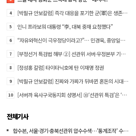
[박필규 안보칼럼] 즉각 대응을 포기한 군(軍)은 생존할 수 없다
4
인니 프라보워 대통령 “李, 대북 중재 요청했다”
5
“자유와혁신이 극우정당이라고?”… 민경욱, 중앙일보 직격
6
[부정선거 특검법 해부 ②] 선관위 서버·우정본부 기록까지…‘증거를 끌어오는 칼’
7
[정성홍 칼럼] 타이타닉호에 탄 이재명 정권
8
[박필규 안보칼럼] 진짜와 가짜가 뒤바뀐 혼돈의 시대, 안보 파탄은 막아야
9
[서버까 육사구국동지회 성명서] ㉝‘선관위 특검’은 ‘부정선거 특검’으로 명명하고 박주현 변호사를 ‘특검’으로 임명하라!
10
전체기사
합수본, 서울·경기·충북선관위 압수수색…'통계조작' 수사확대