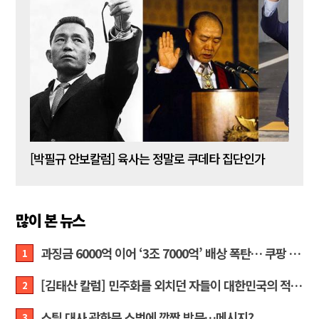
[박주현 작가칼럼] “왜 말 못 하나 … 경기도 재정 파탄의 진짜 원인을”
[박필규 안보칼럼] 육사는 정말로 쿠데타 집단인가
[조우
많이 본 뉴스
과징금 6000억 이어 ‘3조 7000억’ 배상 폭탄… 쿠팡 때리기에 한미 통상 ‘초비상’
1
[김태산 칼럼] 민주화를 외치던 자들이 대한민국의 적이고 간첩이었다
2
스틸 대사 광화문 스벅에 깜짝 방문…메시지?
3