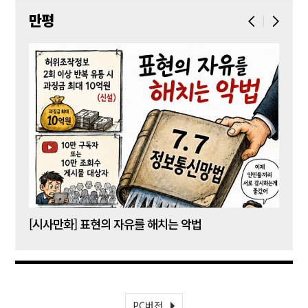
만평
[시사만화] 표현의 자유를 해치는 악법
[시사
PC버전