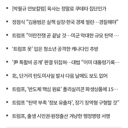
[박필규 안보칼럼] 육사는 정말로 쿠데타 집단인가
정점식 "김용범은 실책 실장·한국 경제 빌런…경질해야"
트럼프 "이란전쟁 곧 끝날 것…미군 막대한 규모 탄약 보유"
‘트럼프 옷’ 입은 청소년 공격한 캐나다인 추방
'尹 특활비 공개' 판결 뒤집혀…대법 "이미 대통령기록관 이관"
北, 단거리 탄도미사일 발사 다음 날에도 보도 없어
트럼프, '반도체 핵심 원료' 폴리실리콘 파생상품에 15% 관세
트럼프 “탄약 부족 ‘정보 유출자’, 장기 징역형 구형할 것”
트럼프, 출생 시민권·원정출산 겨냥한 행정명령 서명