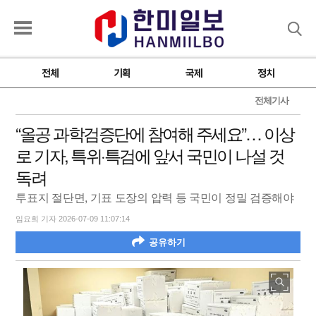
검색
전체
기획
국제
정치
전체기사
“올공 과학검증단에 참여해 주세요”… 이상
로 기자, 특위·특검에 앞서 국민이 나설 것
독려
투표지 절단면, 기표 도장의 압력 등 국민이 정밀 검증해야
임요희 기자 2026-07-09 11:07:14
공유하기