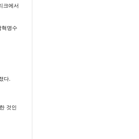
시리크에서
람혁명수
졌다.
한 것인