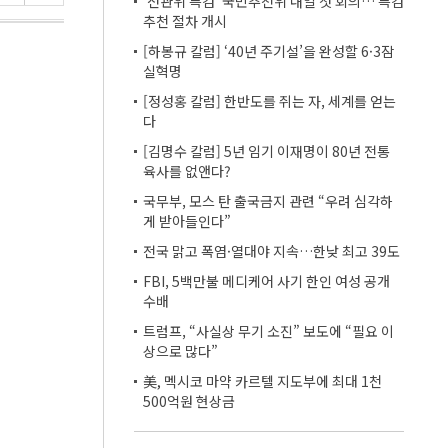
'선관위 특검' 국민추천위 내일 첫 회의… 특검
추천 절차 개시
[하봉규 칼럼] ‘40년 주기설’을 완성할 6·3잠
실혁명
[정성홍 칼럼] 한반도를 쥐는 자, 세계를 얻는
다
[김명수 칼럼] 5년 임기 이재명이 80년 전통
육사를 없앤다?
국무부, 모스 탄 출국금지 관련 “우려 심각하
게 받아들인다”
전국 맑고 폭염·열대야 지속…한낮 최고 39도
FBI, 5백만불 메디케어 사기 한인 여성 공개
수배
트럼프, “사실상 무기 소진” 보도에 “필요 이
상으로 많다”
美, 멕시코 마약 카르텔 지도부에 최대 1천
500억원 현상금