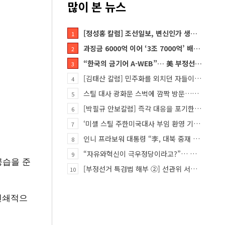
많이 본 뉴스
[정성홍 칼럼] 조선일보, 변신인가 생존전략인가
1
과징금 6000억 이어 ‘3조 7000억’ 배상 폭탄… 쿠팡 때리기에 한미 통상 ‘초비상’
2
“한국의 금기어 A-WEB”… 美 부정선거 분석 권위자 프랭크 박사가 작심 비판한 한국 ‘선거 공작’의 실체
3
[김태산 칼럼] 민주화를 외치던 자들이 대한민국의 적이고 간첩이었다
4
스틸 대사 광화문 스벅에 깜짝 방문…메시지?
5
[박필규 안보칼럼] 즉각 대응을 포기한 군(軍)은 생존할 수 없다
6
‘미셸 스틸 주한미국대사 부임 환영 기자회견’… 80여 개 단체 집결
7
인니 프라보워 대통령 “李, 대북 중재 요청했다”
8
“자유와혁신이 극우정당이라고?”… 민경욱, 중앙일보 직격
9
공습을 준
[부정선거 특검법 해부 ②] 선관위 서버·우정본부 기록까지…‘증거를 끌어오는 칼’
10
연쇄적으