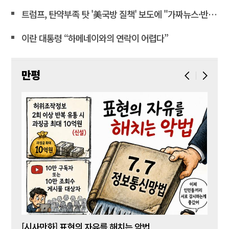
트럼프, 탄약부족 탓 '美국방 질책' 보도에 "가짜뉴스·반역"
이란 대통령 “하메네이와의 연락이 어렵다”
만평
[시사만화] 표현의 자유를 해치는 악법
[시사