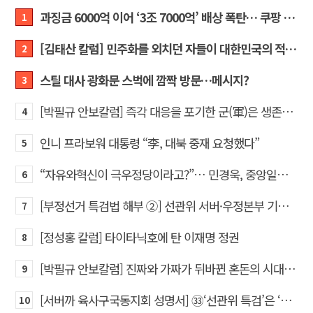
과징금 6000억 이어 ‘3조 7000억’ 배상 폭탄… 쿠팡 때리기에 한미 통상 ‘초비상’
1
[김태산 칼럼] 민주화를 외치던 자들이 대한민국의 적이고 간첩이었다
2
스틸 대사 광화문 스벅에 깜짝 방문…메시지?
3
[박필규 안보칼럼] 즉각 대응을 포기한 군(軍)은 생존할 수 없다
4
인니 프라보워 대통령 “李, 대북 중재 요청했다”
5
“자유와혁신이 극우정당이라고?”… 민경욱, 중앙일보 직격
6
[부정선거 특검법 해부 ②] 선관위 서버·우정본부 기록까지…‘증거를 끌어오는 칼’
7
[정성홍 칼럼] 타이타닉호에 탄 이재명 정권
8
[박필규 안보칼럼] 진짜와 가짜가 뒤바뀐 혼돈의 시대, 안보 파탄은 막아야
9
[서버까 육사구국동지회 성명서] ㉝‘선관위 특검’은 ‘부정선거 특검’으로 명명하고 박주현 변호사를 ‘특검’으로 임명하라!
10