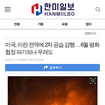
검색
전체
기획
국제
정치
전체기사
미국, 이란 전역에 2차 공습 감행… 6월 평화
협정 파기되나 우려도
임요희 기자 2026-07-09 12:25:28
공유하기