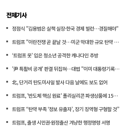
전체기사
정점식 "김용범은 실책 실장·한국 경제 빌런…경질해야"
트럼프 "이란전쟁 곧 끝날 것…미군 막대한 규모 탄약 보유"
‘트럼프 옷’ 입은 청소년 공격한 캐나다인 추방
'尹 특활비 공개' 판결 뒤집혀…대법 "이미 대통령기록관 이관"
北, 단거리 탄도미사일 발사 다음 날에도 보도 없어
트럼프, '반도체 핵심 원료' 폴리실리콘 파생상품에 15% 관세
트럼프 “탄약 부족 ‘정보 유출자’, 장기 징역형 구형할 것”
트럼프, 출생 시민권·원정출산 겨냥한 행정명령 서명