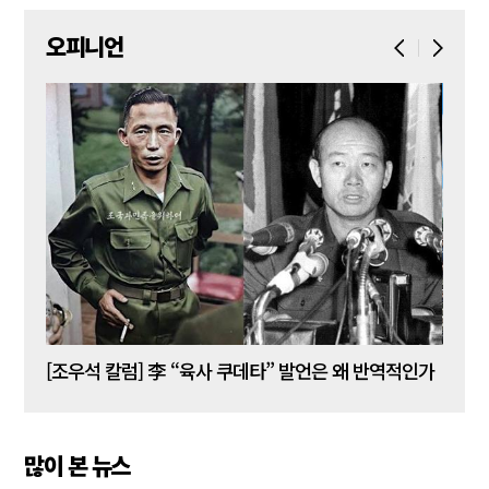
오피니언
[김성민 칼럼] 탱크데이 이벤트의 눈덩이가 아직도 구르고 있다
[조우석 칼럼] 李 “육사 쿠데타” 발언은 왜 반역적인가
[정성
많이 본 뉴스