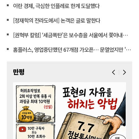
이란 경제, 극심한 인플레로 한계 도달했다
[정재학의 전라도에서] 논객은 글로 말한다
[권혁부 칼럼] ‘세금폭탄’은 보수층을 서울에서 쫓아내려는 계획
홈플러스, 영업중단했던 67개점 가오픈… 문열었지만 '텅빈 매대'
만평