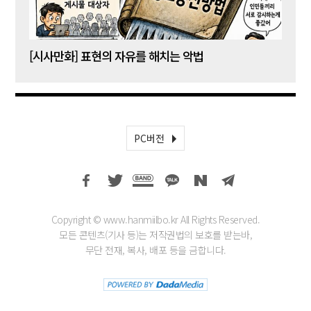
[시사만화] 표현의 자유를 해치는 악법
[시사
PC버전
Copyright © www.hanmiilbo.kr All Rights Reserved.
모든 콘텐츠(기사 등)는 저작권법의 보호를 받는바,
무단 전재, 복사, 배포 등을 금합니다.