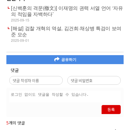
[신백훈의 격문(檄文)] 이재명의 권력 서열 언어 ‘자유
의 적임을 자백하다’
2025-09-15
[해설] 검찰 개혁의 역설, 김건희·채상병 특검이 보여
준 모순
2025-09-01
공유하기
댓글
등록
5
개의 댓글