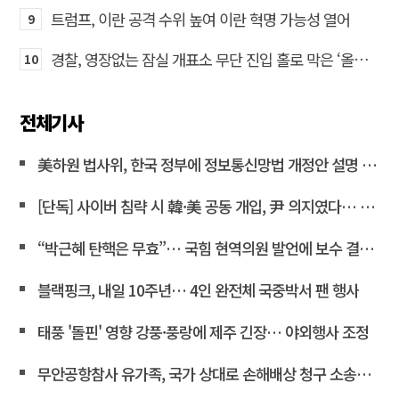
트럼프, 이란 공격 수위 높여 이란 혁명 가능성 열어
9
경찰, 영장없는 잠실 개표소 무단 진입 홀로 막은 ‘올다르크’ 불구속 송치
10
전체기사
美하원 법사위, 한국 정부에 정보통신망법 개정안 설명 요구
[단독] 사이버 침략 시 韓·美 공동 개입, 尹 의지였다… 김용현 장관 옥중 서신서 밝혀
“박근혜 탄핵은 무효”… 국힘 현역의원 발언에 보수 결집 목소리 고조
블랙핑크, 내일 10주년… 4인 완전체 국중박서 팬 행사
태풍 '돌핀' 영향 강풍·풍랑에 제주 긴장… 야외행사 조정
무안공항참사 유가족, 국가 상대로 손해배상 청구 소송한다