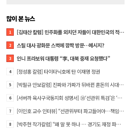
많이 본 뉴스
[김태산 칼럼] 민주화를 외치던 자들이 대한민국의 적이고 간첩이었다
1
스틸 대사 광화문 스벅에 깜짝 방문…메시지?
2
인니 프라보워 대통령 “李, 대북 중재 요청했다”
3
[정성홍 칼럼] 타이타닉호에 탄 이재명 정권
4
[박필규 안보칼럼] 진짜와 가짜가 뒤바뀐 혼돈의 시대, 안보 파탄은 막아야
5
[서버까 육사구국동지회 성명서] ㉝‘선관위 특검’은 ‘부정선거 특검’으로 명명하고 박주현 변호사를 ‘특검’으로 임명하라!
6
[이인호 교수 인터뷰] “선관위부터 파고들어야…책임자 직접 고발하라”
7
[박주현 작가칼럼] “왜 말 못 하나 … 경기도 재정 파탄의 진짜 원인을”
8