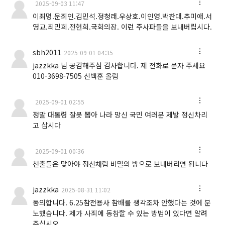
2025-09-03 11:47
이죄명.문죄인.김민석.정청래.우상호.이인영.박찬대.추미애.서
영교.최민희.전현희.국회의장. 이런 주사파들을 보내버립시다.
sbh2011
2025-09-01 04:35
jazzkka 님 공감해주심 감사합니다. 제 전화로 문자 주세요
010-3698-7505 신백훈 올림
2025-09-01 02:55
정말 대통령 잘못 뽑아 나라 망신 국민 여러분 제발 정신차리
고 삽시다
2025-09-01 00:36
천출들은 맞아야 정신채림 비밀의 방으로 보내버리면 됩니다
jazzkka
2025-08-31 11:02
동의합니다. 6.25참전용사 참배를 생각조차 안했다는 것에 분
노했습니다. 제가 사죄에 동참할 수 있는 방법이 있다면 알려
주십시오.