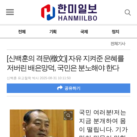
검색
전체
기획
국제
정치
전체기사
[신백훈의 격문(檄文)] 자유 지켜준 은혜를
저버린 배은망덕, 국민은 분노해야 한다
신백훈 유교철학 박사 2025-08-31 10:11:50
공유하기
국민 여러분! 저는
지금 분개하여 몸
이 떨립니다. 기가