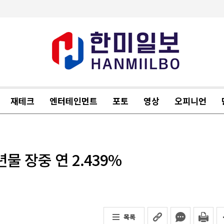
재테크
엔터테인먼트
포토
영상
오피니언
 장중 연 2.439%
목록