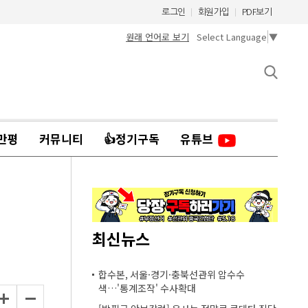
로그인
회원가입
PDF보기
원래 언어로 보기
Select Language
▼
만평
커뮤니티
👍정기구독
유튜브
최신뉴스
합수본, 서울·경기·충북선관위 압수수
색…'통계조작' 수사확대