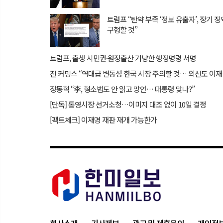
트럼프 “탄약 부족 ‘정보 유출자’, 장기 
구형할 것”
트럼프, 출생 시민권·원정출산 겨냥한 행정명령 서명
진 커밍스
장동혁 “李, 형소법도 안 읽고 망언… 대통령 맞나?”
[단독] 통영시장 선거소청…이미지 대조 없이 10일 결정
[팩트체크] 이재명 재판 재개 가능한가
회사소개
기사제보
광고 및 제휴문의
개인정