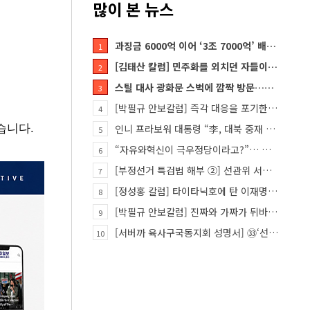
많이 본 뉴스
과징금 6000억 이어 ‘3조 7000억’ 배상 폭탄… 쿠팡 때리기에 한미 통상 ‘초비상’
1
[김태산 칼럼] 민주화를 외치던 자들이 대한민국의 적이고 간첩이었다
2
스틸 대사 광화문 스벅에 깜짝 방문…메시지?
3
[박필규 안보칼럼] 즉각 대응을 포기한 군(軍)은 생존할 수 없다
4
습니다.
인니 프라보워 대통령 “李, 대북 중재 요청했다”
5
“자유와혁신이 극우정당이라고?”… 민경욱, 중앙일보 직격
6
[부정선거 특검법 해부 ②] 선관위 서버·우정본부 기록까지…‘증거를 끌어오는 칼’
7
[정성홍 칼럼] 타이타닉호에 탄 이재명 정권
8
[박필규 안보칼럼] 진짜와 가짜가 뒤바뀐 혼돈의 시대, 안보 파탄은 막아야
9
[서버까 육사구국동지회 성명서] ㉝‘선관위 특검’은 ‘부정선거 특검’으로 명명하고 박주현 변호사를 ‘특검…
10