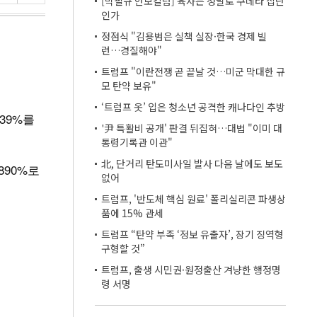
[박필규 안보칼럼] 육사는 정말로 쿠데타 집단
인가
정점식 "김용범은 실책 실장·한국 경제 빌
런…경질해야"
트럼프 "이란전쟁 곧 끝날 것…미군 막대한 규
모 탄약 보유"
‘트럼프 옷’ 입은 청소년 공격한 캐나다인 추방
439%를
'尹 특활비 공개' 판결 뒤집혀…대법 "이미 대
통령기록관 이관"
北, 단거리 탄도미사일 발사 다음 날에도 보도
.890%로
없어
트럼프, '반도체 핵심 원료' 폴리실리콘 파생상
품에 15% 관세
트럼프 “탄약 부족 ‘정보 유출자’, 장기 징역형
구형할 것”
트럼프, 출생 시민권·원정출산 겨냥한 행정명
령 서명