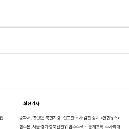
최신기사
 집
송파서, "5·18은 북한지령" 설교한 목사 검찰 송치 <연합뉴스>
합수본, 서울·경기·충북선관위 압수수색…'통계조작' 수사확대