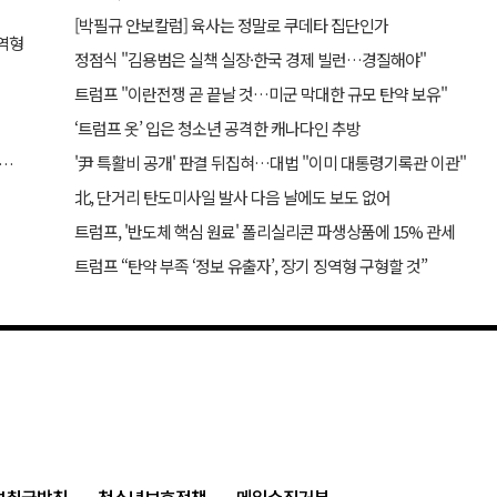
[박필규 안보칼럼] 육사는 정말로 쿠데타 집단인가
징역형
정점식 "김용범은 실책 실장·한국 경제 빌런…경질해야"
트럼프 "이란전쟁 곧 끝날 것…미군 막대한 규모 탄약 보유"
‘트럼프 옷’ 입은 청소년 공격한 캐나다인 추방
'尹 특활비 공개' 판결 뒤집혀…대법 "이미 대통령기록관 이관"
 “역대급 변동성 한국 시장 주의할 것… 외신도 이재명 비판”
北, 단거리 탄도미사일 발사 다음 날에도 보도 없어
트럼프, '반도체 핵심 원료' 폴리실리콘 파생상품에 15% 관세
트럼프 “탄약 부족 ‘정보 유출자’, 장기 징역형 구형할 것”
보취급방침
청소년보호정책
메일수집거부