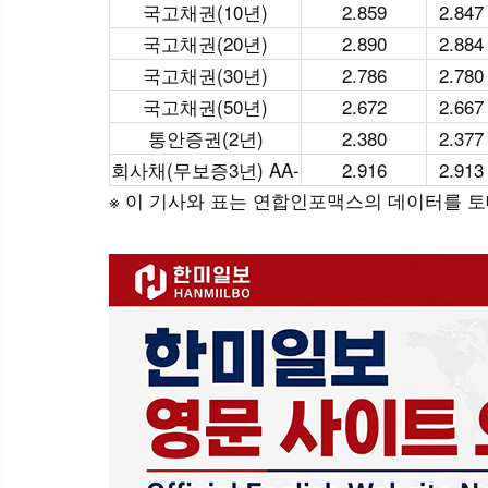
국고채권(10년)
2.859
2.847
국고채권(20년)
2.890
2.884
국고채권(30년)
2.786
2.780
국고채권(50년)
2.672
2.667
통안증권(2년)
2.380
2.377
회사채(무보증3년) AA-
2.916
2.913
※ 이 기사와 표는 연합인포맥스의 데이터를 