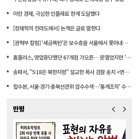
이란 경제, 극심한 인플레로 한계 도달했다
[정재학의 전라도에서] 논객은 글로 말한다
[권혁부 칼럼] ‘세금폭탄’은 보수층을 서울에서 쫓아내려는 계획
홈플러스, 영업중단했던 67개점 가오픈… 문열었지만 '텅빈 매대'
송파서, "5·18은 북한지령" 설교한 목사 검찰 송치 <연합뉴스>
합수본, 서울·경기·충북선관위 압수수색…'통계조작' 수사확대
만평