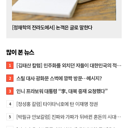
[신동춘 칼럼] 호메로스의 ‘오디세이아’와 대한민국 보수 우파의 투쟁 및 교훈
[정재학의 전라도에서] 논객은 글로 말한다
많이 본 뉴스
[김태산 칼럼] 민주화를 외치던 자들이 대한민국의 적이고 간첩이었다
1
스틸 대사 광화문 스벅에 깜짝 방문…메시지?
2
인니 프라보워 대통령 “李, 대북 중재 요청했다”
3
[정성홍 칼럼] 타이타닉호에 탄 이재명 정권
4
[박필규 안보칼럼] 진짜와 가짜가 뒤바뀐 혼돈의 시대, 안보 파탄은 막아야
5