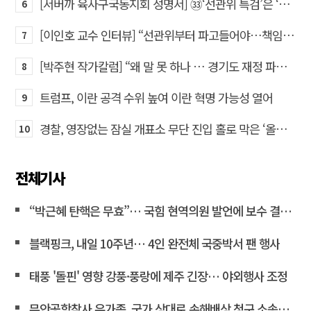
[서버까 육사구국동지회 성명서] ㉝‘선관위 특검’은 ‘부정선거 특검’으로 명명하고 박주현 변호사를 ‘특검’으로 임명하라!
6
[이인호 교수 인터뷰] “선관위부터 파고들어야…책임자 직접 고발하라”
7
[박주현 작가칼럼] “왜 말 못 하나 … 경기도 재정 파탄의 진짜 원인을”
8
트럼프, 이란 공격 수위 높여 이란 혁명 가능성 열어
9
경찰, 영장없는 잠실 개표소 무단 진입 홀로 막은 ‘올다르크’ 불구속 송치
10
전체기사
“박근혜 탄핵은 무효”… 국힘 현역의원 발언에 보수 결집 목소리 고조
블랙핑크, 내일 10주년… 4인 완전체 국중박서 팬 행사
태풍 '돌핀' 영향 강풍·풍랑에 제주 긴장… 야외행사 조정
무안공항참사 유가족, 국가 상대로 손해배상 청구 소송한다