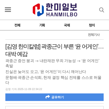
검색
전체
기획
국제
정치
전체기사
[김영 한미칼럼] 곽종근이 부른 ‘윤 어게인’…
대박 예감
곽종근 증언 붕괴 → 내란재판 무죄 가능성 → ‘윤 어게인’
촉발
진실은 늦어도 오고, ‘윤 어게인’이 다시 깨어난다
문형배·곽종근·손석희, 헌재 결정 핵심 전제를 스스로 허물
다
김영 기자 2025-11-09 22:34:22
공유하기