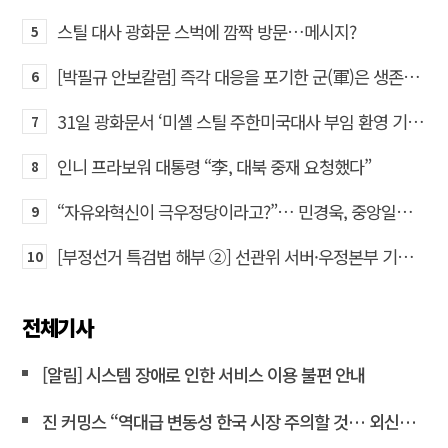
스틸 대사 광화문 스벅에 깜짝 방문…메시지?
5
[박필규 안보칼럼] 즉각 대응을 포기한 군(軍)은 생존할 수 없다
6
31일 광화문서 ‘미셸 스틸 주한미국대사 부임 환영 기자회견’… 80여 개 단체 집결
7
인니 프라보워 대통령 “李, 대북 중재 요청했다”
8
“자유와혁신이 극우정당이라고?”… 민경욱, 중앙일보 직격
9
[부정선거 특검법 해부 ②] 선관위 서버·우정본부 기록까지…‘증거를 끌어오는 칼’
10
전체기사
[알림] 시스템 장애로 인한 서비스 이용 불편 안내
진 커밍스 “역대급 변동성 한국 시장 주의할 것… 외신도 이재명 비판”