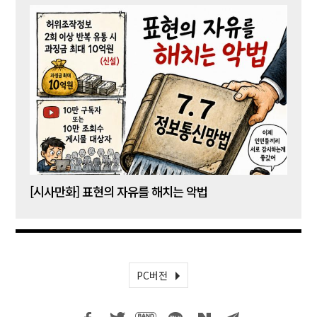
[시사만화] 표현의 자유를 해치는 악법
[시사
PC버전