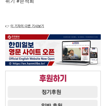
위기 #손석희
👉
이 기자의 다른 기사보기