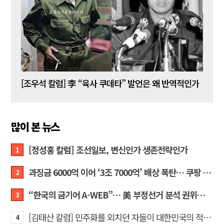
[김성민 칼럼] 탱크데이 이벤트의 눈덩이가 아직도 구르고 있다
[조우석 칼럼] 李 “육사 쿠데타” 발언은 왜 반역적인가
[정성
많이 본 뉴스
[정성홍 칼럼] 조선일보, 변신인가 생존전략인가
1
과징금 6000억 이어 ‘3조 7000억’ 배상 폭탄… 쿠팡 때리기에 한미 통상 ‘초비상’
2
“한국의 금기어 A-WEB”… 美 부정선거 분석 권위자 프랭크 박사가 작심 비판한 한국 ‘선거 공작’의 실체
3
[김태산 칼럼] 민주화를 외치던 자들이 대한민국의 적이고 간첩이었다
4