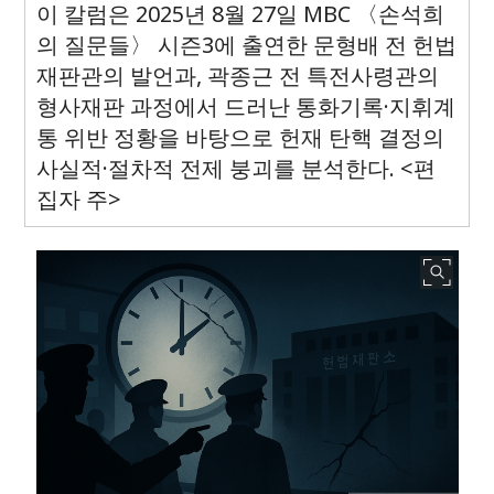
이 칼럼은 2025년 8월 27일 MBC 〈손석희
의 질문들〉 시즌3에 출연한 문형배 전 헌법
재판관의 발언과, 곽종근 전 특전사령관의
형사재판 과정에서 드러난 통화기록·지휘계
통 위반 정황을 바탕으로 헌재 탄핵 결정의
사실적·절차적 전제 붕괴를 분석한다. <편
집자 주>