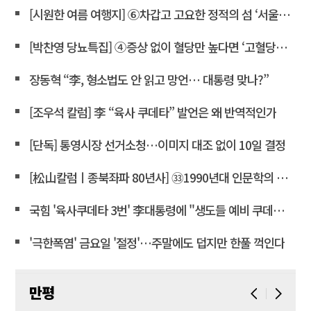
[시원한 여름 여행지] ⑥차갑고 고요한 정적의 섬 ‘서울시립미술관’
[박찬영 당뇨특집] ④증상 없이 혈당만 높다면 ‘고혈당증’으로 불러야
장동혁 “李, 형소법도 안 읽고 망언… 대통령 맞나?”
[조우석 칼럼] 李 “육사 쿠데타” 발언은 왜 반역적인가
[단독] 통영시장 선거소청…이미지 대조 없이 10일 결정
[松山칼럼ㅣ종북좌파 80년사] ㉝1990년대 인문학의 좌경화
국힘 '육사쿠데타 3번' 李대통령에 "생도들 예비 쿠데타세력 몰아"
'극한폭염' 금요일 '절정'…주말에도 덥지만 한풀 꺽인다
만평