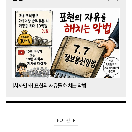
[시사만화] 표현의 자유를 해치는 악법
[시사
PC버전