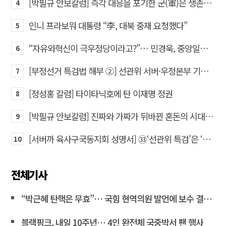
[박필규 안보칼럼] 즉각 대응을 포기한 군(軍)은 생존할 수 없다
4
인니 프라보워 대통령 “李, 대북 중재 요청했다”
5
“자유와혁신이 극우정당이라고?”… 민경욱, 중앙일보 직격
6
[부정선거 특검법 해부 ②] 선관위 서버·우정본부 기록까지…‘증거를 끌어오는 칼’
7
[정성홍 칼럼] 타이타닉호에 탄 이재명 정권
8
[박필규 안보칼럼] 진짜와 가짜가 뒤바뀐 혼돈의 시대, 안보 파탄은 막아야
9
[서버까 육사구국동지회 성명서] ㉝‘선관위 특검’은 ‘부정선거 특검’으로 명명하고 박주현 변호사를 ‘특검’으로 임명하라!
10
전체기사
“박근혜 탄핵은 무효”… 국힘 현역의원 발언에 보수 결집 목소리 고조
블랙핑크, 내일 10주년… 4인 완전체 국중박서 팬 행사