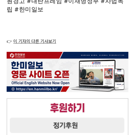
원경고 #내란프레임 #이재명정부 #사법독
립 #한미일보
👉
이 기자의 다른 기사보기