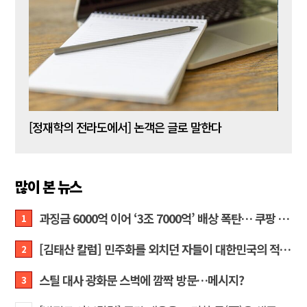
[신동춘 칼럼] 호메로스의 ‘오디세이아’와 대한민국 보수 우파의 투쟁 및 교훈
[정재학의 전라도에서] 논객은 글로 말한다
많이 본 뉴스
과징금 6000억 이어 ‘3조 7000억’ 배상 폭탄… 쿠팡 때리기에 한미 통상 ‘초비상’
1
[김태산 칼럼] 민주화를 외치던 자들이 대한민국의 적이고 간첩이었다
2
스틸 대사 광화문 스벅에 깜짝 방문…메시지?
3