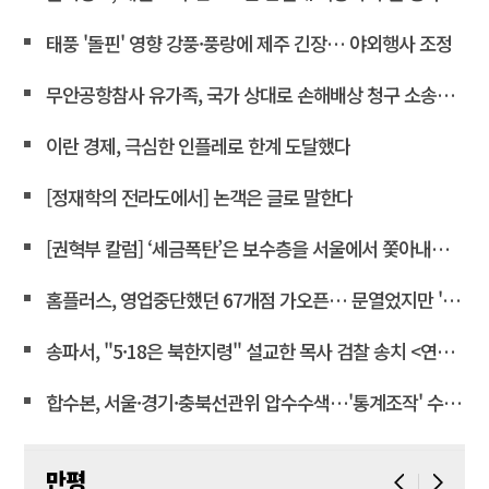
태풍 '돌핀' 영향 강풍·풍랑에 제주 긴장… 야외행사 조정
무안공항참사 유가족, 국가 상대로 손해배상 청구 소송한다
이란 경제, 극심한 인플레로 한계 도달했다
[정재학의 전라도에서] 논객은 글로 말한다
[권혁부 칼럼] ‘세금폭탄’은 보수층을 서울에서 쫓아내려는 계획
홈플러스, 영업중단했던 67개점 가오픈… 문열었지만 '텅빈 매대'
송파서, "5·18은 북한지령" 설교한 목사 검찰 송치 <연합뉴스>
합수본, 서울·경기·충북선관위 압수수색…'통계조작' 수사확대
만평