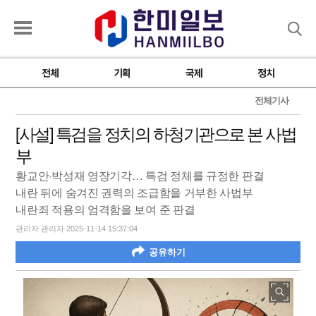
검색
전체
기획
국제
정치
전체기사
[사설] 특검을 정치의 하청기관으로 본 사법
부
황교안·박성재 영장기각… 특검 정체를 규정한 판결
내란 뒤에 숨겨진 권력의 조급함을 거부한 사법부
내란죄 적용의 엄격함을 보여 준 판결
관리자 관리자 2025-11-14 15:37:04
공유하기