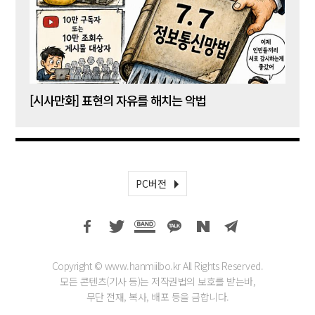
[시사만화] 표현의 자유를 해치는 악법
[시사
PC버전
Copyright © www.hanmiilbo.kr All Rights Reserved.
모든 콘텐츠(기사 등)는 저작권법의 보호를 받는바,
무단 전재, 복사, 배포 등을 금합니다.