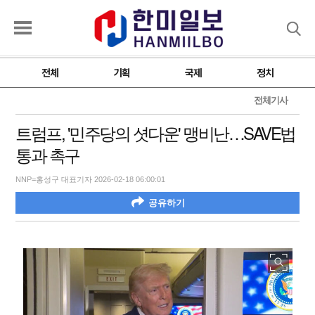
검색
전체
기획
국제
정치
전체기사
트럼프, '민주당의 셧다운' 맹비난…SAVE법
통과 촉구
NNP=홍성구 대표기자 2026-02-18 06:00:01
공유하기