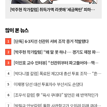
[박주현 작가칼럼] 취득가액 리셋해 ‘세금폭탄’ 피하는 강남 주택 보유자들… “이것은 국가 주도 상식 붕괴 현장”
[조양
많이 본 뉴스
[단독] 6·3지선 선관위 서버 조작 증거 적발됐다
1
[박주현 작가칼럼] “왜 말 못 하나 … 경기도 재정 파탄의 진짜 원인을”
2
[이인호 교수 인터뷰] “선관위부터 파고들어야…책임자 직접 고발하라”
3
[박다니엘 칼럼] 폭로된 제22대 총선 투표 조작… “흔들리는 가짜 국회의원들”
4
이재명 당선 대선 투표자수 부산서도 손댔다
5
[조우석 칼럼] 李 “육사 쿠데타” 발언은 왜 반역적인가
6
[박필규 안보칼럼] 통합 사관학교가 오히려 미래 쿠데타의 통로가 되는 이유
7