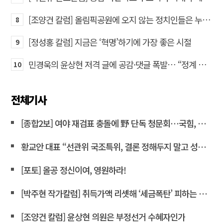
[조양건 칼럼] 올림픽공원에 오지 않는 정치인들은 누구인가
8
[정성홍 칼럼] 지금은 ‘혁명’하기에 가장 좋은 시절
9
민경욱의 윤상현 저격 글에 공감·댓글 폭발… “정계 퇴출” 목소리도
10
전체기사
[종합2보] 여야 재검표 충돌에 野 단독 청문회…국힘, 전산조작 질타<연합뉴스>
황교안 대표 “선관위 국조특위, 결론 정해두지 말고 성역 없이 파헤쳐라”
[포토] 올공 정신이여, 영원하라!
[박주현 작가칼럼] 취득가액 리셋해 ‘세금폭탄’ 피하는 강남 주택 보유자들… “이것은 국가 주도 상식 붕괴 현장”
[조양건 칼럼] 윤상현 의원은 부정선거 수혜자인가