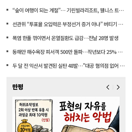
“숲이 여행이 되는 계절”… 기린빌라리조트, 웰니스 트래킹 패키지 운영
선관위 “투표율 오입력은 부정선거 증거 아냐” 버티기 작전에 국민 공분
폭염 한풀 꺾이면서 온열질환도 급감…전날 28명 발생
동해안 해수욕장 피서객 500만 돌파…작년보다 25% 급감
두 달 전 익산서 발견된 실탄 48발…"대공 혐의점 없어 폐기"
만평