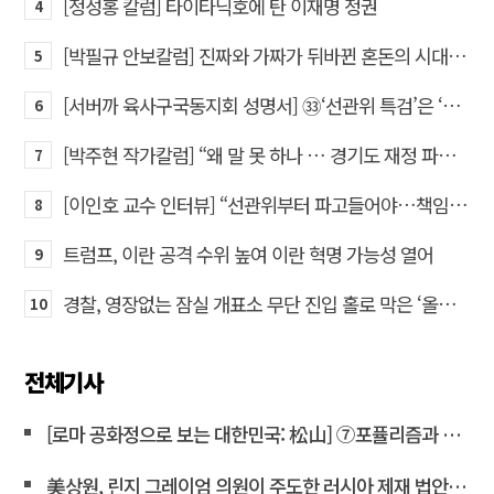
[정성홍 칼럼] 타이타닉호에 탄 이재명 정권
4
[박필규 안보칼럼] 진짜와 가짜가 뒤바뀐 혼돈의 시대, 안보 파탄은 막아야
5
[서버까 육사구국동지회 성명서] ㉝‘선관위 특검’은 ‘부정선거 특검’으로 명명하고 박주현 변호사를 ‘특검’으로 임명하라!
6
[박주현 작가칼럼] “왜 말 못 하나 … 경기도 재정 파탄의 진짜 원인을”
7
[이인호 교수 인터뷰] “선관위부터 파고들어야…책임자 직접 고발하라”
8
트럼프, 이란 공격 수위 높여 이란 혁명 가능성 열어
9
경찰, 영장없는 잠실 개표소 무단 진입 홀로 막은 ‘올다르크’ 불구속 송치
10
전체기사
[로마 공화정으로 보는 대한민국: 松山] ⑦포퓰리즘과 선동은 민주주의를 어떻게 무너뜨리는가
美상원, 린지 그레이엄 의원이 주도한 러시아 제재 법안 통과