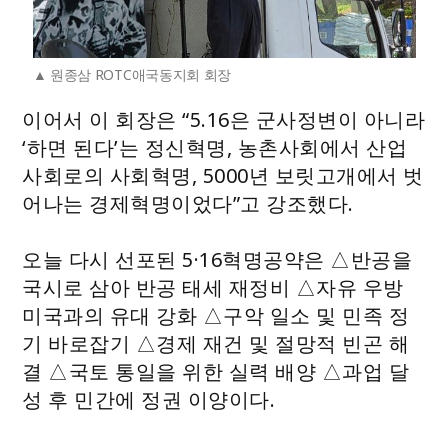
원종삼 ROTC애국동지회 회장
이어서 이 회장은 “5.16은 군사정변이 아니라
‘하면 된다’는 정신혁명, 농촌사회에서 산업
사회로의 사회혁명, 5000년 보릿고개에서 벗
어나는 경제혁명이었다”고 강조했다.
오늘 다시 선포된 5·16혁명공약은 △반공을
국시로 삼아 반공 태세 재정비 △자유 우방
미국과의 유대 강화 △구악 일소 및 민족 정
기 바로잡기 △경제 재건 및 절망적 빈곤 해
결 △국토 통일을 위한 실력 배양 △과업 달
성 후 민간에 정권 이양이다.