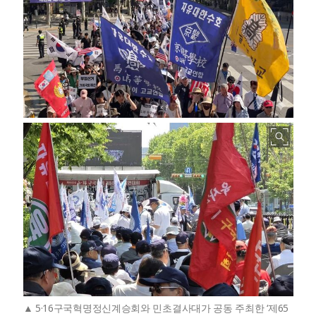
5·16구국혁명정신계승회와 민초결사대가 공동 주최한 ‘제65