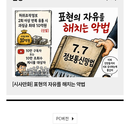
[시사만화] 표현의 자유를 해치는 악법
[시사
PC버전