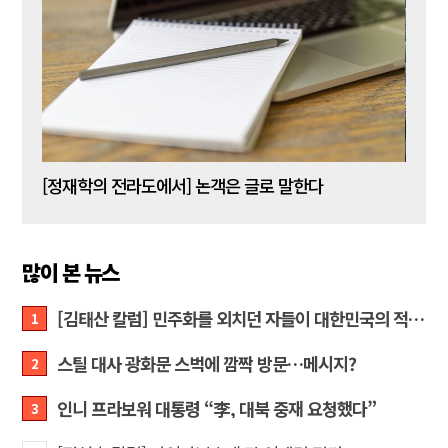
[신동춘 칼럼] 호메로스의 ‘오디세이아’와 대한민국 보수 우파의 투쟁 및 교훈
[정재학의 전라도에서] 논객은 글로 말한다
많이 본 뉴스
[김태산 칼럼] 민주화를 외치던 자들이 대한민국의 적이고 간첩이었다
1
스틸 대사 광화문 스벅에 깜짝 방문…메시지?
2
인니 프라보워 대통령 “李, 대북 중재 요청했다”
3