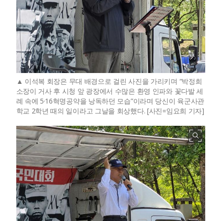
이석복 회장은 무대 배경으로 걸린 사진을 가리키며 “박정희
소장이 거사 후 시청 앞 광장에서 수많은 환영 인파와 꽃다발 세
례 속에 5·16혁명공약을 낭독하던 모습”이라며 당신이 육군사관
학교 2학년 때의 일이라고 그날을 회상했다. [사진=임요희 기자]