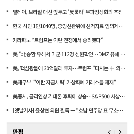
밀레이, 브라질 대선 앞두고 '反룰라' 우파정상회의 추진
한국 시민 1만1040명, 중앙선관위에 선거자료 임의제출 요청
카라파노 “트럼프는 이란 전쟁에서 승리했다”
美 "北송환 유해서 미군 112명 신원확인…DMZ 유해 발굴 재개"
美, 핵심광물에 30억달러 투자…트럼프 "다시는 中 의존 않도록"
美재무부 "'이란 자금세탁' 가상화폐 거래소들 제재"
美증시, 금리인상 기대론 후퇴에 상승…S&P500 사상최고치 마감
[옛날기사]
윤상현 의원 필독 ㅡ “호남 민주당 표 무소속에 보태”… 전산 조작으로 ‘선거비 보전’ 의혹
만평