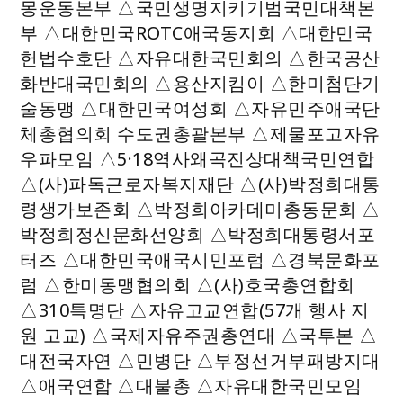
몽운동본부 △국민생명지키기범국민대책본
부 △대한민국ROTC애국동지회 △대한민국
헌법수호단 △자유대한국민회의 △한국공산
화반대국민회의 △용산지킴이 △한미첨단기
술동맹 △대한민국여성회 △자유민주애국단
체총협의회 수도권총괄본부 △제물포고자유
우파모임 △5·18역사왜곡진상대책국민연합
△(사)파독근로자복지재단 △(사)박정희대통
령생가보존회 △박정희아카데미총동문회 △
박정희정신문화선양회 △박정희대통령서포
터즈 △대한민국애국시민포럼 △경북문화포
럼 △한미동맹협의회 △(사)호국총연합회
△310특명단 △자유고교연합(57개 행사 지
원 고교) △국제자유주권총연대 △국투본 △
대전국자연 △민병단 △부정선거부패방지대
△애국연합 △대불총 △자유대한국민모임