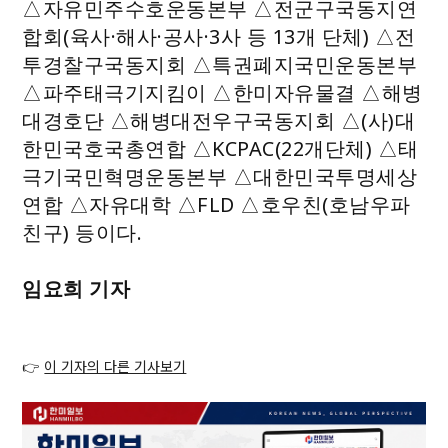
△자유민주수호운동본부 △전군구국동지연
합회(육사·해사·공사·3사 등 13개 단체) △전
투경찰구국동지회 △특권폐지국민운동본부
△파주태극기지킴이 △한미자유물결 △해병
대경호단 △해병대전우구국동지회 △(사)대
한민국호국총연합 △KCPAC(22개단체) △태
극기국민혁명운동본부 △대한민국투명세상
연합 △자유대학 △FLD △호우친(호남우파
친구) 등이다.
임요희 기자
👉
이 기자의 다른 기사보기