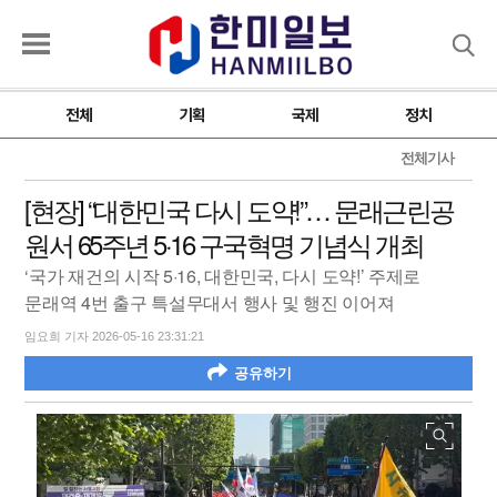
검색
전체
기획
국제
정치
전체기사
[현장] “대한민국 다시 도약!”… 문래근린공
원서 65주년 5·16 구국혁명 기념식 개최
‘국가 재건의 시작 5·16, 대한민국, 다시 도약!’ 주제로
문래역 4번 출구 특설무대서 행사 및 행진 이어져
임요희 기자 2026-05-16 23:31:21
공유하기