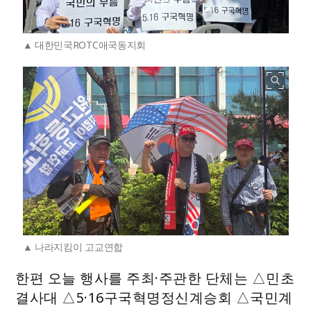
대한민국ROTC애국동지회
나라지킴이 고교연합
한편 오늘 행사를 주최·주관한 단체는 △민초
결사대 △5·16구국혁명정신계승회 △국민계