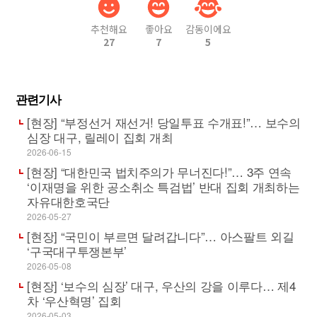
추천해요
좋아요
감동이에요
27
7
5
관련기사
[현장] “부정선거 재선거! 당일투표 수개표!”… 보수의
심장 대구, 릴레이 집회 개최
2026-06-15
[현장] “대한민국 법치주의가 무너진다!”… 3주 연속
‘이재명을 위한 공소취소 특검법’ 반대 집회 개최하는
자유대한호국단
2026-05-27
[현장] “국민이 부르면 달려갑니다”… 아스팔트 외길
‘구국대구투쟁본부’
2026-05-08
[현장] ‘보수의 심장’ 대구, 우산의 강을 이루다… 제4
차 ‘우산혁명’ 집회
2026-05-03