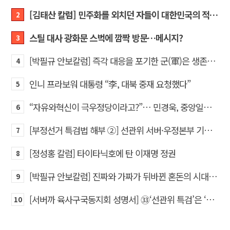
[김태산 칼럼] 민주화를 외치던 자들이 대한민국의 적이고 간첩이었다
2
스틸 대사 광화문 스벅에 깜짝 방문…메시지?
3
[박필규 안보칼럼] 즉각 대응을 포기한 군(軍)은 생존할 수 없다
4
인니 프라보워 대통령 “李, 대북 중재 요청했다”
5
“자유와혁신이 극우정당이라고?”… 민경욱, 중앙일보 직격
6
[부정선거 특검법 해부 ②] 선관위 서버·우정본부 기록까지…‘증거를 끌어오는 칼’
7
[정성홍 칼럼] 타이타닉호에 탄 이재명 정권
8
[박필규 안보칼럼] 진짜와 가짜가 뒤바뀐 혼돈의 시대, 안보 파탄은 막아야
9
[서버까 육사구국동지회 성명서] ㉝‘선관위 특검’은 ‘부정선거 특검’으로 명명하고 박주현 변호사를 ‘특검’으로 임명하라!
10