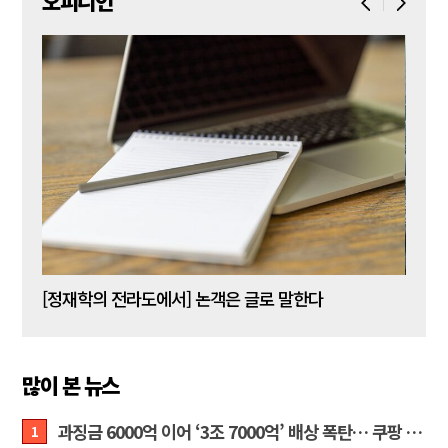
오피니언
[신동춘 칼럼] 호메로스의 ‘오디세이아’와 대한민국 보수 우파의 투쟁 및 교훈
[정재학의 전라도에서] 논객은 글로 말한다
많이 본 뉴스
과징금 6000억 이어 ‘3조 7000억’ 배상 폭탄… 쿠팡 때리기에 한미 통상 ‘초비상’
1