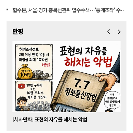
합수본, 서울·경기·충북선관위 압수수색…'통계조작' 수사확대
만평
[시사만화] 표현의 자유를 해치는 악법
[시사