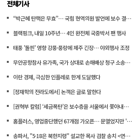
전체기사
“박근혜 탄핵은 무효”… 국힘 현역의원 발언에 보수 결집 목소리 고조
블랙핑크, 내일 10주년… 4인 완전체 국중박서 팬 행사
태풍 '돌핀' 영향 강풍·풍랑에 제주 긴장… 야외행사 조정
무안공항참사 유가족, 국가 상대로 손해배상 청구 소송한다
이란 경제, 극심한 인플레로 한계 도달했다
[정재학의 전라도에서] 논객은 글로 말한다
[권혁부 칼럼] ‘세금폭탄’은 보수층을 서울에서 쫓아내려는 계획
홈플러스, 영업중단했던 67개점 가오픈… 문열었지만 '텅빈 매대'
송파서, "5·18은 북한지령" 설교한 목사 검찰 송치 <연합뉴스>