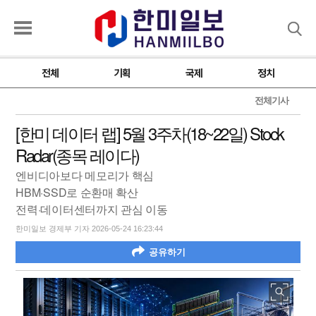
검색
전체
기획
국제
정치
전체기사
[한미 데이터 랩] 5월 3주차(18~22일) Stock
Radar(종목 레이다)
엔비디아보다 메모리가 핵심
HBM·SSD로 순환매 확산
전력·데이터센터까지 관심 이동
한미일보 경제부 기자 2026-05-24 16:23:44
공유하기