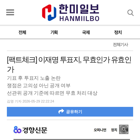
검색
전체
기획
국제
정치
전체기사
[팩트체크] 이재명 투표지, 무효인가 유효인
가
기표 후 투표지 노출 논란
쟁점은 고의성 아닌 공개 여부
선관위 공개 기준에 따르면 무효 처리 대상
김영 기자 2026-05-29 22:22:24
공유하기