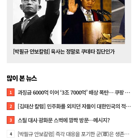
[박주현 작가칼럼] “왜 말 못 하나 … 경기도 재정 파탄의 진짜 원인을”
[박필규 안보칼럼] 육사는 정말로 쿠데타 집단인가
[조우
많이 본 뉴스
과징금 6000억 이어 ‘3조 7000억’ 배상 폭탄… 쿠팡 때리기에 한미 통상 ‘초비상’
1
[김태산 칼럼] 민주화를 외치던 자들이 대한민국의 적이고 간첩이었다
2
스틸 대사 광화문 스벅에 깜짝 방문…메시지?
3
[박필규 안보칼럼] 즉각 대응을 포기한 군(軍)은 생존할 수 없다
4