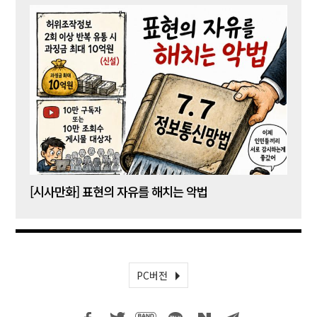
[시사만화] 표현의 자유를 해치는 악법
[시사
PC버전