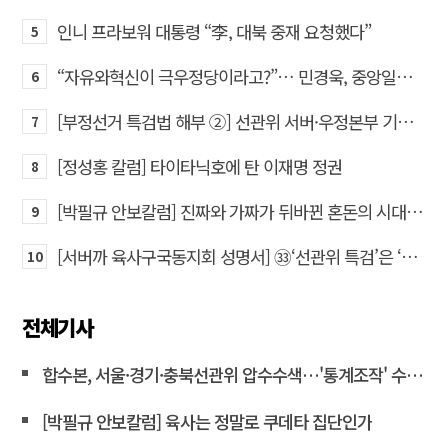
인니 프라보워 대통령 “李, 대북 중재 요청했다”
5
“자유와혁신이 극우정당이라고?”… 민경욱, 중앙일보 직격
6
[부정선거 특검법 해부 ②] 선관위 서버·우정본부 기록까지…‘증거를 끌어오는 칼’
7
[정성홍 칼럼] 타이타닉호에 탄 이재명 정권
8
[박필규 안보칼럼] 진짜와 가짜가 뒤바뀐 혼돈의 시대, 안보 파탄은 막아야
9
[서버까 육사구국동지회 성명서] ㉝‘선관위 특검’은 ‘부정선거 특검’으로 명명하고 박주현 변호사를 ‘특검’으로 임명하라!
10
전체기사
합수본, 서울·경기·충북선관위 압수수색…'통계조작' 수사확대
[박필규 안보칼럼] 육사는 정말로 쿠데타 집단인가