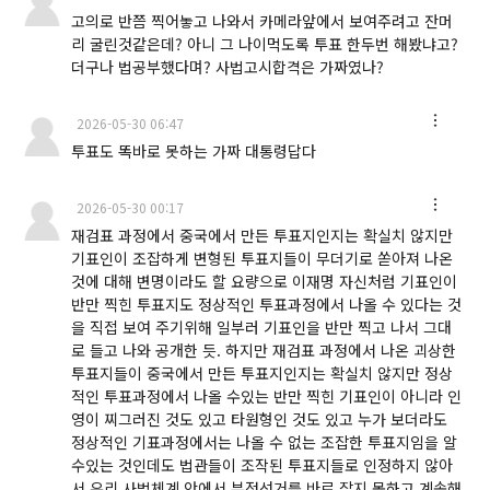
고의로 반쯤 찍어놓고 나와서 카메라앞에서 보여주려고 잔머
리 굴린것같은데? 아니 그 나이먹도록 투표 한두번 해봤냐고?
더구나 법공부했다며? 사법고시합격은 가짜였나?
2026-05-30 06:47
투표도 똑바로 못하는 가짜 대통령답다
2026-05-30 00:17
재검표 과정에서 중국에서 만든 투표지인지는 확실치 않지만
기표인이 조잡하게 변형된 투표지들이 무더기로 쏟아져 나온
것에 대해 변명이라도 할 요량으로 이재명 자신처럼 기표인이
반만 찍힌 투표지도 정상적인 투표과정에서 나올 수 있다는 것
을 직접 보여 주기위해 일부러 기표인을 반만 찍고 나서 그대
로 들고 나와 공개한 듯. 하지만 재검표 과정에서 나온 괴상한
투표지들이 중국에서 만든 투표지인지는 확실치 않지만 정상
적인 투표과정에서 나올 수있는 반만 찍힌 기표인이 아니라 인
영이 찌그러진 것도 있고 타원형인 것도 있고 누가 보더라도
정상적인 기표과정에서는 나올 수 없는 조잡한 투표지임을 알
수있는 것인데도 법관들이 조작된 투표지들로 인정하지 않아
서 우리 사법체계 안에서 부정선거를 바로 잡지 못하고 계속해