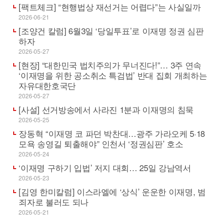
[팩트체크] “현행법상 재선거는 어렵다”는 사실일까
2026-06-21
[조양건 칼럼] 6월3일 ‘당일투표’로 이재명 정권 심판
하자
2026-05-27
[현장] “대한민국 법치주의가 무너진다!”… 3주 연속
‘이재명을 위한 공소취소 특검법’ 반대 집회 개최하는
자유대한호국단
2026-05-27
[사설] 선거방송에서 사라진 1분과 이재명의 침묵
2026-05-25
장동혁 “이재명 코 파던 박찬대…광주 가라오케 5·18
모욕 송영길 퇴출해야” 인천서 ‘정권심판’ 호소
2026-05-24
‘이재명 구하기 입법’ 저지 대회… 25일 강남역서
2026-05-23
[김영 한미칼럼] 이스라엘에 ‘상식’ 운운한 이재명, 범
죄자로 불러도 되나
2026-05-21