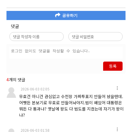
공유하기
댓글
등록
4
개의 댓글
2026-06-03 02:05
무효건 아니건 관심없고 수천장 가짜투표지 만들어 놨을텐데.
어쨋든 본보기로 무효로 만들어놔야지.법이 왜있어 대통령은
뭐든 다 통과냐? 옛날에 왕도 다 법도를 지켰는데 자기가 왕이
냐?
2026-06-03 01:58