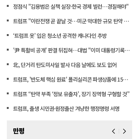
정점식 "김용범은 실책 실장·한국 경제 빌런…경질해야"
트럼프 "이란전쟁 곧 끝날 것…미군 막대한 규모 탄약 보유"
‘트럼프 옷’ 입은 청소년 공격한 캐나다인 추방
'尹 특활비 공개' 판결 뒤집혀…대법 "이미 대통령기록관 이관"
北, 단거리 탄도미사일 발사 다음 날에도 보도 없어
트럼프, '반도체 핵심 원료' 폴리실리콘 파생상품에 15% 관세
트럼프 “탄약 부족 ‘정보 유출자’, 장기 징역형 구형할 것”
트럼프, 출생 시민권·원정출산 겨냥한 행정명령 서명
만평