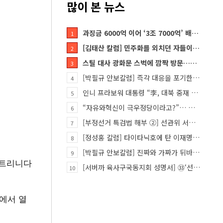
많이 본 뉴스
과징금 6000억 이어 ‘3조 7000억’ 배상 폭탄… 쿠팡 때리기에 한미 통상 ‘초비상’
1
[김태산 칼럼] 민주화를 외치던 자들이 대한민국의 적이고 간첩이었다
2
스틸 대사 광화문 스벅에 깜짝 방문…메시지?
3
[박필규 안보칼럼] 즉각 대응을 포기한 군(軍)은 생존할 수 없다
4
인니 프라보워 대통령 “李, 대북 중재 요청했다”
5
“자유와혁신이 극우정당이라고?”… 민경욱, 중앙일보 직격
6
[부정선거 특검법 해부 ②] 선관위 서버·우정본부 기록까지…‘증거를 끌어오는 칼’
7
[정성홍 칼럼] 타이타닉호에 탄 이재명 정권
8
[박필규 안보칼럼] 진짜와 가짜가 뒤바뀐 혼돈의 시대, 안보 파탄은 막아야
9
 트리니다
[서버까 육사구국동지회 성명서] ㉝‘선관위 특검’은 ‘부정선거 특검’으로 명명하고 박주현 변호사를 ‘특검…
10
에서 열