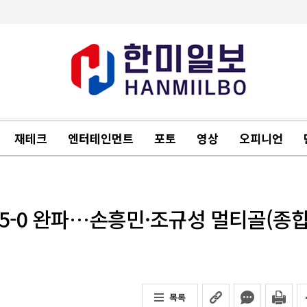
재테크
엔터테인먼트
포토
영상
오피니언
5-0 완파…손흥민·조규성 멀티골(종합
목록