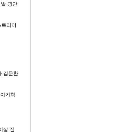
선발 명단
스트라이
와 김문환
 이기혁
이상 전