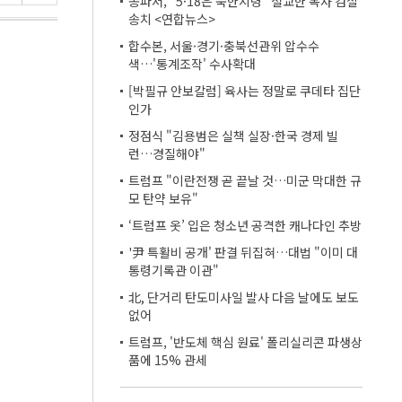
송파서, "5·18은 북한지령" 설교한 목사 검찰
송치 <연합뉴스>
합수본, 서울·경기·충북선관위 압수수
색…'통계조작' 수사확대
[박필규 안보칼럼] 육사는 정말로 쿠데타 집단
인가
정점식 "김용범은 실책 실장·한국 경제 빌
런…경질해야"
트럼프 "이란전쟁 곧 끝날 것…미군 막대한 규
모 탄약 보유"
‘트럼프 옷’ 입은 청소년 공격한 캐나다인 추방
'尹 특활비 공개' 판결 뒤집혀…대법 "이미 대
통령기록관 이관"
北, 단거리 탄도미사일 발사 다음 날에도 보도
없어
트럼프, '반도체 핵심 원료' 폴리실리콘 파생상
품에 15% 관세