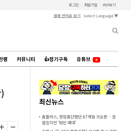
로그인
회원가입
PDF보기
원래 언어로 보기
Select Language
▼
만평
커뮤니티
👍정기구독
유튜브
)
최신뉴스
홈플러스, 영업중단했던 67개점 가오픈… 문
열었지만 '텅빈 매대'