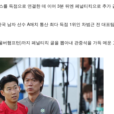
로스를 득점으로 연결한 데 이어 3분 뒤엔 페널티킥으로 추가 
한국 남자 선수 A매치 통산 최다 득점 1위인 차범근 전 대표팀
울버햄프턴)까지 페널티킥 골을 뽑아내 관중석을 가득 메운 