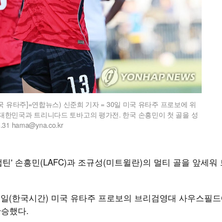
 유타주]=연합뉴스) 신준희 기자 = 30일 미국 유타주 프로보에 위
대한민국과 트리니다드 토바고의 평가전. 한국 손흥민이 첫 골을 성
 hama@yna.co.kr
캡틴' 손흥민(LAFC)과 조규성(미트윌란)의 멀티 골을 앞세워
1일(한국시간) 미국 유타주 프로보의 브리검영대 사우스필드
완승했다.