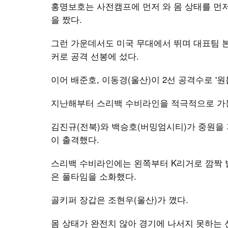
홍명보호는 사전캠프에 먼저 와 몸 상태를 먼저
을 짰다.
그런 가운데서도 미국 무대에서 뛰며 대표팀 
커로 공격 선봉에 섰다.
이어 배준호, 이동경(울산)이 2선 공격수로 '원
지난해부터 스리백 수비라인을 적극적으로 가동
김진규(전북)와 백승호(버밍엄시티)가 중원을
이 출격했다.
스리백 수비라인에는 왼쪽부터 K리거로 깜짝 발
은 풀타임을 소화했다.
골키퍼 장갑은 조현우(울산)가 꼈다.
몸 상태가 완전치 않아 경기에 나서지 못하는 