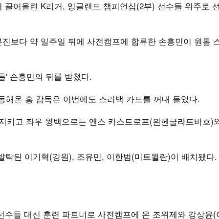
 끌어올린 K리거, 잉글랜드 챔피언십(2부) 선수들 위주로 
본진보다 약 일주일 뒤에 사전캠프에 합류한 손흥민이 원톱 
톱' 손흥민의 뒤를 받쳤다.
해온 홍 감독은 이번에도 스리백 카드를 꺼내 들었다.
 지키고 좌우 윙백으로는 옌스 카스트로프(묀헨글라트바흐)
탁된 이기혁(강원), 조유민, 이한범(미트윌란)이 배치됐다.
선수들 대신 훈련 파트너로 사전캠프에 온 조위제와 강상윤(