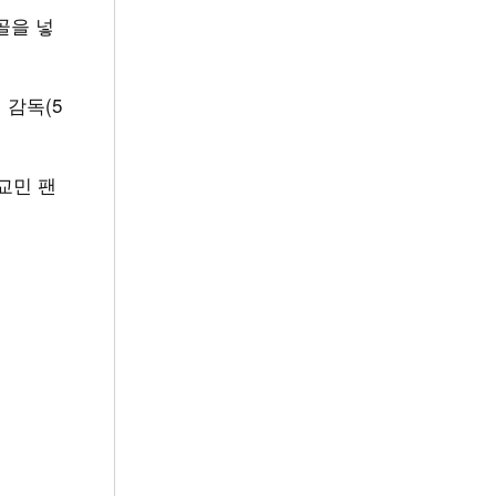
골을 넣
 감독(5
교민 팬