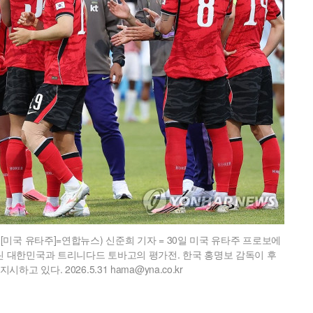
미국 유타주]=연합뉴스) 신준희 기자 = 30일 미국 유타주 프로보에
 대한민국과 트리니다드 토바고의 평가전. 한국 홍명보 감독이 후
 있다. 2026.5.31 hama@yna.co.kr