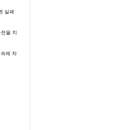
엔 실패
차전을 치
 속에 차