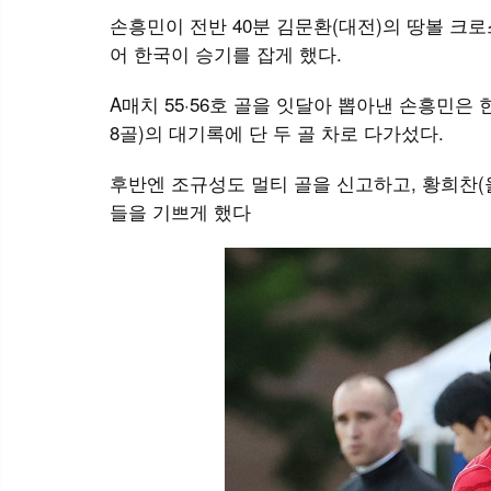
손흥민이 전반 40분 김문환(대전)의 땅볼 크
어 한국이 승기를 잡게 했다.
A매치 55·56호 골을 잇달아 뽑아낸 손흥민은 
8골)의 대기록에 단 두 골 차로 다가섰다.
후반엔 조규성도 멀티 골을 신고하고, 황희찬(
들을 기쁘게 했다