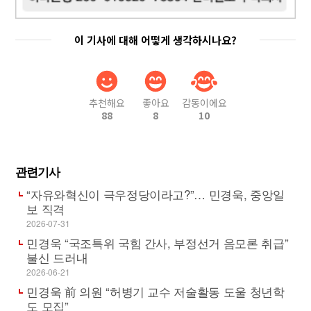
이 기사에 대해 어떻게 생각하시나요?
추천해요
좋아요
감동이에요
88
8
10
관련기사
“자유와혁신이 극우정당이라고?”… 민경욱, 중앙일
보 직격
2026-07-31
민경욱 “국조특위 국힘 간사, 부정선거 음모론 취급”
불신 드러내
2026-06-21
민경욱 前 의원 “허병기 교수 저술활동 도울 청년학
도 모집”