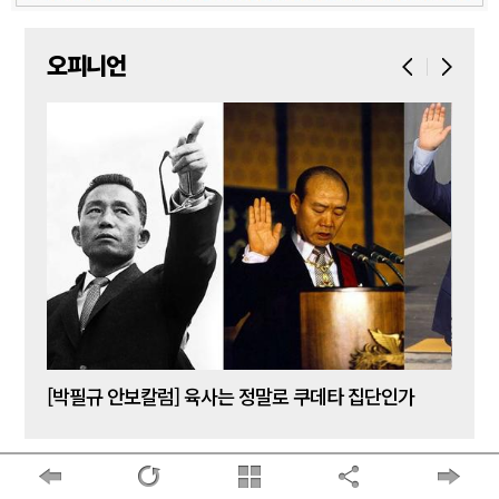
오피니언
[박주현 작가칼럼] “왜 말 못 하나 … 경기도 재정 파탄의 진짜 원인을”
[박필규 안보칼럼] 육사는 정말로 쿠데타 집단인가
[조우
많이 본 뉴스