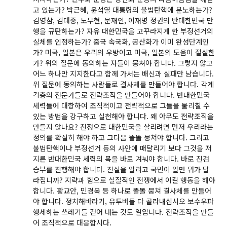
고 있는가? 박근혜, 윤석열 대통령의 불법탄핵에 분노하는가?
김영삼, 김대중, 노무현, 문재인, 이재명 정권의 반대한민국 만
행을 규탄하는가? 자유 대한민국을 고꾸라지게 한 부정선거의
실체를 인정하는가? 중국 속국화, 공산화가 이미 완성단계인
가? 미국, 일본은 우리의 우방이고 미국, 일본의 도움이 절실한
가? 위의 질문에 동의하는 자들이 뭉쳐야 합니다. 그렇지 않고
어느 하나만 지지한다고 함께 가서는 배신과 실패만 남습니다.
위 질문에 동의하는 사람들로 결사체를 만들어야 합니다. 각계
각층의 전문가들로 전략조직을 만들어야 합니다. 반대한민국
세력들에 대항하여 조직적이고 전략적으로 그들을 물리칠 수
있는 방법을 강구하고 실천해야 합니다. 왜 아무도 전략조직을
만들지 않나요? 진정으로 대한민국을 살리려면 먼저 우리라는
정의를 확실히 해야 하고 그다음 똘똘 뭉쳐야 합니다. 그리고
불법탄핵이나 부정선거 등의 사안에 매달리기 보다 그것을 저
지른 반대한민국 세력의 목을 바로 겨눠야 합니다. 바로 진검
승부를 진행해야 합니다. 진실을 알리고 국민이 알면 뭐가 달
라집니까? 지략과 힘으로 실질적인 전쟁에서 이길 행동을 해야
합니다. 황교안, 민경욱 등 하나로 똘똘 뭉쳐 결사체를 만들어
야 합니다. 정치해바라기, 유투버들 다 골라내십시오 보수우파
행세하는 쓰레기들 걷어 내는 것도 일입니다. 전략조직을 만들
어 조직적으로 대응합시다.