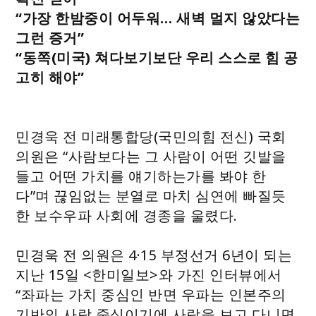
“가장 한밤중이 어두워… 새벽 멀지 않았다는
그런 증거”
“동쪽(미국) 쳐다보기보단 우리 스스로 힘 공
고히 해야”
민경욱 전 미래통합당(국민의힘 전신) 국회
의원은 “사람보다는 그 사람이 어떤 깃발을
들고 어떤 가치를 얘기하는가를 봐야 한
다”며 끊임없는 분열로 마치 심연에 빠질듯
한 보수우파 사회에 경종을 울렸다.
민경욱 전 의원은 4·15 부정선거 6년이 되는
지난 15일 <한미일보>와 가진 인터뷰에서
“좌파는 가치 중심인 반면 우파는 인본주의
기반의 사람 중심이기에 사람을 보고 다니면