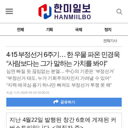
검색
전체
기획
국제
정치
전체기사
4·15 부정선거 6주기… 한 우물 파온 민경욱
“사람보다는 그가 말하는 가치를 봐야”
심연 빠질 듯 끊임없는 분열… 中心의 기준은 ‘부정선거’
“부정선거 태도, 누가 기회주의자인지 가려낼 수 있어”
“지력·애국심·용기 하나만 빠져도 부정선거 투쟁 못 해”
허겸 기자 2026-04-24 20:00:01
공유하기
지난 4월22일 발행된 창간 6호에 게재된 커
버스토리입니다. <편집자 주>