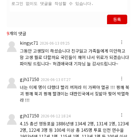
등록
9
개의 댓글
kingyc71
2026-06-13 09:25
그동안 고생많이 하셨습니다 친구잃고 가족들에게 미안하고
맘 고생 뭘로 다할까요 국민들이 깨어 나서 위로가 되겠습니다
파이팅 드립니다~ 허겸애국대 기자님 늘 감사드립니다~
gjh17150
2026-06-13 07:27
너는 이제 명이 다했다 빨리 꺼져라 이 가짜야 멸공 !!! 짱깨 북
괴 짱깨 북괴 짱깨 빨갱이는 대한민국에서 짖밟아 찢어 박멸하
라 !!!
gjh17150
2026-06-12 18:24
4.15 총선 영등포을 1886년생 134세 2명, 131세 1명, 123세
2명, 122세 3명 등 100세 이상 총 145명 투표 인천 연수을
1903년생 117세 1명, 115세 1명, 113세 1명 등 100세 이상