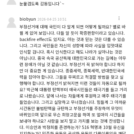
눈물겹도록 감동입니다`~
biobyun
2026-04-25 10:51
부정선거에 대해 국민이 다 알게 되면 어떻게 될까요? 별로 바
뀔 게 없어 보입니다. 다들 알 듯이 확증편향이라고 있습니다.
backfire effect도 있지요. 아는 것과 믿는 것은 다를 수 있습
니다. 그리고 국민들은 자신의 성향에 따라 사실을 입맛대로
인식할 겁니다. 혹시 인식한다고 해도 나라가 살아나는 것은
아닙니다. 중국 속국 공산독재 대한민국으로 가는 길에는 아무
런 장애가 아닐 것 같습니다. 부정선거 꼭 밝혀야 합니다 하지
만 더 중요한 게 있습니다. 종중세력, 종북세력, 반대한민국세
력을 잡아야 합니다. 그들을 무찌르고 척결할 방법을 찾고 실
행해야 합니다. 부정선거 밝혀지면 이런 것들이 자동으로 될까
요? 박근혜 대통령 탄핵부터 애국시민들은 태극기를 들고 거리
로 나왔습니다. 앞에 나서는 자들에게 후원하고 매주 태극기를
들었습니다. 그리고 실망하고 무너졌습니다. 힘들게 그 아까운
시간동안 불법탄핵을 규탄하고 부정선거를 주장하여 무엇이
바뀌었으며 앞으로 무슨 희망고문을 하며 또 얼마의 시간들을
보내야 하나요? 사람을 보지 말고 가치를 보는 것에 찬성합니
다. 이승만과 박정희를 존경하는가? 516 혁명과 10월 유신을
지지하는가? 민주화 운동은 공산화 운동의 다름이름임을 깨닫