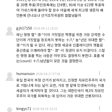
총 30명 투표(주민등록에는 단4명), 90세 이상 623명 투표하
여 기네스북에 올라야 할 장수 마을에 세계 최고령 생존자 왜
언론에 안나오냐 선거조작위원회 썰펄넘들아
gjh17150
2026-06-12 18:23
레닌 멍멍 빨*-갱-*이의 거짓말은 혁명을 위한 가장 강력한 수
단이며 거짓말을 창조하지 못하는 十八* 놈*년은 위대한 빨*-
갱-*이가 될 수 없다. 레닌 멍멍 세금과 인플레이션의 맷돌로
중산층을 으깨버려라 빨*- 갱*-이 정권의 유지 비결이다. 스탈
린 멍멍 표를 찍는 사람은 아무것도 결정하지 못한다. 표를 세
는(count) 十八넘년들이 모든 것을 결정한다.
humanson
2026-04-27 07:58
후일 한국의 부정 선거가 밝혀지고, 진정한 자유민주주의 국가
로 거듭나게 되는 날이 오면, 가장 맨 앞에 민경욱이라는 이름
세글자가 새겨져야 할 것이다. 그는 대한민국이 제2의 자유민
주주의 국가를 회복하는 데 있어서 가장 위대한 선봉자이다.
kingyc71
2026-04-25 23:33