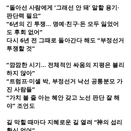
“돌아선 사람에게 ‘그래선 안 돼’ 말할 용기·
판단력 필요”
“6년의 긴 투쟁… 명예·친구·돈 모두 잃었어
도 후회 없어”
다시 6년 전 그때로 돌아간다 해도 “부정선거
투쟁할 것”
“깜깜한 시기… 전체적인 싸움의 지평은 불리
하지 않아”
“트럼프·미셸 박, 부정선거 낙선 공통분모 가
진 사람들”
“가치 볼 줄 아는 혜안 갖고 노선 판단 잘 해
야” 조언도
길 막힐 때마다 지혜로운 길 열려 “神의 섭리
확신 얻어”