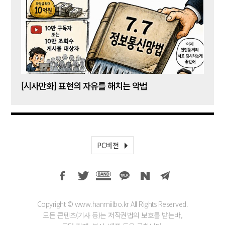
[시사만화] 표현의 자유를 해치는 악법
[시사
PC버전
Copyright © www.hanmiilbo.kr All Rights Reserved.
모든 콘텐츠(기사 등)는 저작권법의 보호를 받는바,