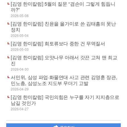
[김영 한미칼럼] 5월의 질문 “겸손이 그렇게 힘듭니
까?”
2026-05-08
[김영 한미칼럼] 친윤을 올가미로 쓴 김태흠의 못난
정치
2026-05-04
[김영 한미칼럼] 희토류보다 중한 건 무역질서
2026-05-03
[김영 한미칼럼] 오얏나무 아래서 갓끈 고쳐 맨 최교
진
2026-04-30
서민위, 삼성 파업·화물연대 사고 관련 김영훈 장관,
민노총, 삼성노조 지도부 무더기 고발
2026-04-29
[김영 한미칼럼] 국민의힘은 누구를 자기 지지층으로
남길 것인가
2026-04-27