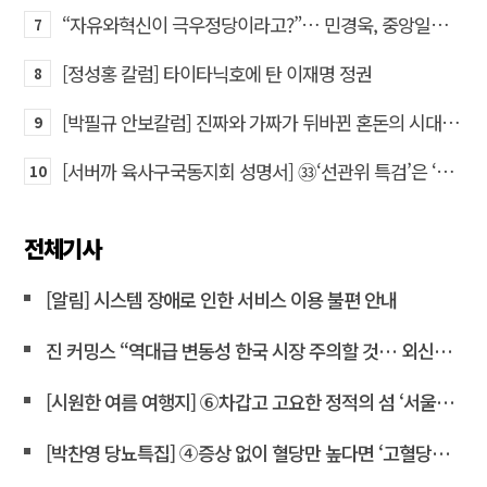
“자유와혁신이 극우정당이라고?”… 민경욱, 중앙일보 직격
7
[정성홍 칼럼] 타이타닉호에 탄 이재명 정권
8
[박필규 안보칼럼] 진짜와 가짜가 뒤바뀐 혼돈의 시대, 안보 파탄은 막아야
9
[서버까 육사구국동지회 성명서] ㉝‘선관위 특검’은 ‘부정선거 특검’으로 명명하고 박주현 변호사를 ‘특검’으로 임명하라!
10
전체기사
[알림] 시스템 장애로 인한 서비스 이용 불편 안내
진 커밍스 “역대급 변동성 한국 시장 주의할 것… 외신도 이재명 비판”
[시원한 여름 여행지] ⑥차갑고 고요한 정적의 섬 ‘서울시립미술관’
[박찬영 당뇨특집] ④증상 없이 혈당만 높다면 ‘고혈당증’으로 불러야