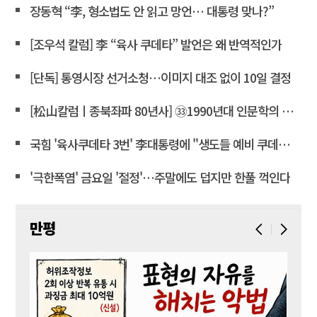
장동혁 “李, 형소법도 안 읽고 망언… 대통령 맞나?”
[조우석 칼럼] 李 “육사 쿠데타” 발언은 왜 반역적인가
[단독] 통영시장 선거소청…이미지 대조 없이 10일 결정
[松山칼럼ㅣ종북좌파 80년사] ㉝1990년대 인문학의 좌경화
국힘 '육사쿠데타 3번' 李대통령에 "생도들 예비 쿠데타세력 몰아"
'극한폭염' 금요일 '절정'…주말에도 덥지만 한풀 꺽인다
만평