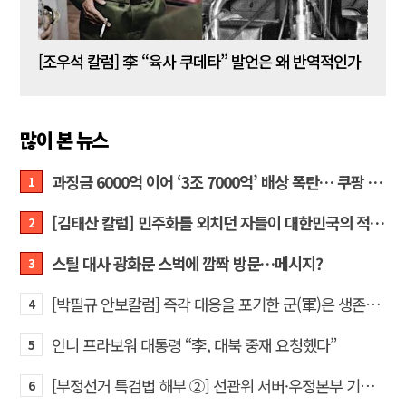
[김성민 칼럼] 탱크데이 이벤트의 눈덩이가 아직도 구르고 있다
[조우석 칼럼] 李 “육사 쿠데타” 발언은 왜 반역적인가
[정성
많이 본 뉴스
과징금 6000억 이어 ‘3조 7000억’ 배상 폭탄… 쿠팡 때리기에 한미 통상 ‘초비상’
1
[김태산 칼럼] 민주화를 외치던 자들이 대한민국의 적이고 간첩이었다
2
스틸 대사 광화문 스벅에 깜짝 방문…메시지?
3
[박필규 안보칼럼] 즉각 대응을 포기한 군(軍)은 생존할 수 없다
4
인니 프라보워 대통령 “李, 대북 중재 요청했다”
5
[부정선거 특검법 해부 ②] 선관위 서버·우정본부 기록까지…‘증거를 끌어오는 칼’
6