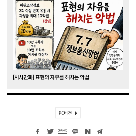
[시사만화] 표현의 자유를 해치는 악법
[시사
PC버전