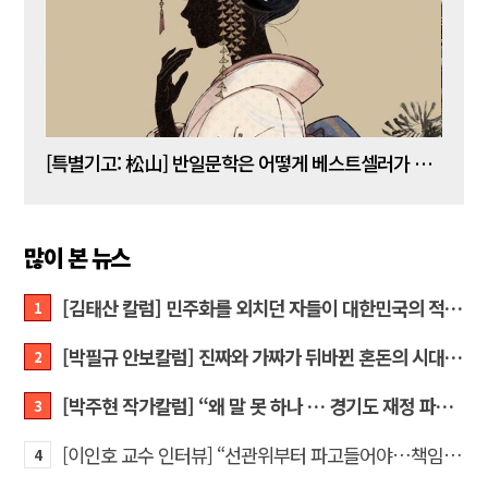
[김명수 칼럼] 5년 임기 이재명이 80년 전통 육사를 없앤다?
[특별기고: 松山] 반일문학은 어떻게 베스트셀러가 되는가?
[정성
많이 본 뉴스
[김태산 칼럼] 민주화를 외치던 자들이 대한민국의 적이고 간첩이었다
1
[박필규 안보칼럼] 진짜와 가짜가 뒤바뀐 혼돈의 시대, 안보 파탄은 막아야
2
[박주현 작가칼럼] “왜 말 못 하나 … 경기도 재정 파탄의 진짜 원인을”
3
[이인호 교수 인터뷰] “선관위부터 파고들어야…책임자 직접 고발하라”
4