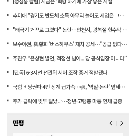
[정성홍 칼럼] 지금은 ‘혁명’하기에 가장 좋은 시절
추미애 "경기도 반도체 소득 아무리 늘어도 세입은 그대로"
"태극기 거꾸로 그렸다" 논란…인천시, 광복절 현수막 철거
보수야권, 與황희 '버스하우스' 재차 공세…"공급 없다는 자백"
주진우 “윤상현 발언, 적정선 넘어... 당 공식입장 아니다”
[단독] 6·3지선 선관위 서버 조작 증거 적발됐다
국힘 비당권파 4인 징계 급가속…張, '막말·논란' 앞세워 역공
주가 급락에 빚투 탈났나…청년·고령층 마통 연체 급증
만평