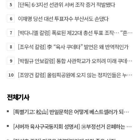
[단독] 6·3지선 선관위 서버 조작 증거 적발됐다
5
이재명 당선 대선 투표자수 부산서도 손댔다
6
[박다니엘 칼럼] 폭로된 제22대 총선 투표 조작… “흔들리는 가짜 국회의원들”
7
[조우석 칼럼] 李 “육사 쿠데타” 발언은 왜 반역적인가
8
[박필규 안보칼럼] 통합 사관학교가 오히려 미래 쿠데타의 통로가 되는 이유
9
[조양건 칼럼] 올림픽공원에 오지 않는 정치인들은 누구인가
10
전체기사
[특별기고: 松山] 반일문학은 어떻게 베스트셀러가 되는가?
[서버까 육사구국동지회 성명서] ㊱부정선거 은폐하는 윤상현 의원은 즉각 사퇴하라!