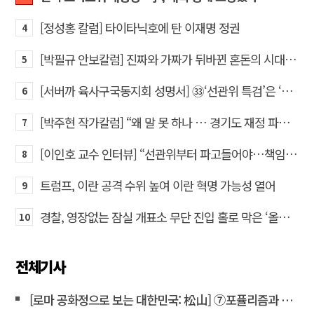
[정성홍 칼럼] 타이타닉호에 탄 이재명 정권
4
[박필규 안보칼럼] 진짜와 가짜가 뒤바뀐 혼돈의 시대, 안보 파탄은 막아야
5
[서버까 육사구국동지회 성명서] ㉝‘선관위 특검’은 ‘부정선거 특검’으로 명명하고 박주현 변호사를 ‘특검’으로 임명하라!
6
[박주현 작가칼럼] “왜 말 못 하나 … 경기도 재정 파탄의 진짜 원인을”
7
[이인호 교수 인터뷰] “선관위부터 파고들어야…책임자 직접 고발하라”
8
트럼프, 이란 공격 수위 높여 이란 혁명 가능성 열어
9
경찰, 영장없는 잠실 개표소 무단 진입 홀로 막은 ‘올다르크’ 불구속 송치
10
전체기사
[로마 공화정으로 보는 대한민국: 松山] ⑦포퓰리즘과 선동은 민주주의를 어떻게 무너뜨리는가