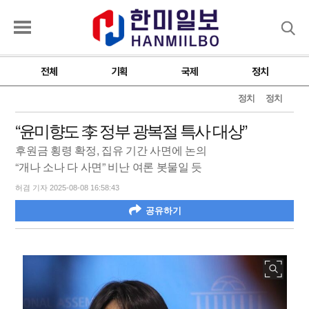
검색
전체
기획
국제
정치
정치
정치
“윤미향도 李 정부 광복절 특사 대상”
후원금 횡령 확정, 집유 기간 사면에 논의
“개나 소나 다 사면” 비난 여론 봇물일 듯
허겸 기자 2025-08-08 16:58:43
공유하기