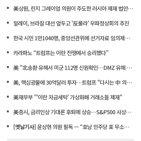
美상원, 린지 그레이엄 의원이 주도한 러시아 제재 법안 통과
밀레이, 브라질 대선 앞두고 '反룰라' 우파정상회의 추진
한국 시민 1만1040명, 중앙선관위에 선거자료 임의제출 요청
카라파노 “트럼프는 이란 전쟁에서 승리했다”
美 "北송환 유해서 미군 112명 신원확인…DMZ 유해 발굴 재개"
美, 핵심광물에 30억달러 투자…트럼프 "다시는 中 의존 않도록"
美재무부 "'이란 자금세탁' 가상화폐 거래소들 제재"
美증시, 금리인상 기대론 후퇴에 상승…S&P500 사상최고치 마감
[옛날기사]
윤상현 의원 필독 ㅡ “호남 민주당 표 무소속에 보태”… 전산 조작으로 ‘선거비 보전’ 의혹