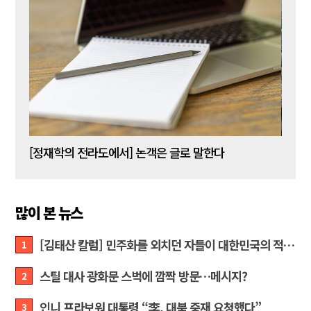
[신동춘 칼럼] 호메로스의 ‘오디세이아’와 대한민국 보수 우파의 투쟁 및 교훈
[정재학의 전라도에서] 논객은 글로 말한다
많이 본 뉴스
[김태산 칼럼] 민주화를 외치던 자들이 대한민국의 적이고 간첩이었다
1
스틸 대사 광화문 스벅에 깜짝 방문…메시지?
2
인니 프라보워 대통령 “李, 대북 중재 요청했다”
3