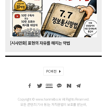
[시사만화] 표현의 자유를 해치는 악법
[시사
PC버전
Copyright © www.hanmiilbo.kr All Rights Reserved.
모든 콘텐츠(기사 등)는 저작권법의 보호를 받는바,