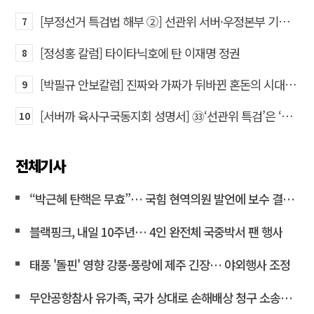
[부정선거 특검법 해부 ②] 선관위 서버·우정본부 기록까지…‘증거를 끌어오는 칼’
7
[정성홍 칼럼] 타이타닉호에 탄 이재명 정권
8
[박필규 안보칼럼] 진짜와 가짜가 뒤바뀐 혼돈의 시대, 안보 파탄은 막아야
9
[서버까 육사구국동지회 성명서] ㉝‘선관위 특검’은 ‘부정선거 특검’으로 명명하고 박주현 변호사를 ‘특검’으로 임명하라!
10
전체기사
“박근혜 탄핵은 무효”… 국힘 현역의원 발언에 보수 결집 목소리 고조
블랙핑크, 내일 10주년… 4인 완전체 국중박서 팬 행사
태풍 '돌핀' 영향 강풍·풍랑에 제주 긴장… 야외행사 조정
무안공항참사 유가족, 국가 상대로 손해배상 청구 소송한다