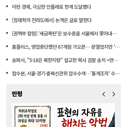
이란 경제, 극심한 인플레로 한계 도달했다
[정재학의 전라도에서] 논객은 글로 말한다
[권혁부 칼럼] ‘세금폭탄’은 보수층을 서울에서 쫓아내려는 계획
홈플러스, 영업중단했던 67개점 가오픈… 문열었지만 '텅빈 매대'
송파서, "5·18은 북한지령" 설교한 목사 검찰 송치 <연합뉴스>
합수본, 서울·경기·충북선관위 압수수색…'통계조작' 수사확대
만평