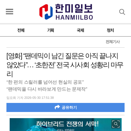
검색
전체
기획
국제
정치
전체기사
[영화] “팬데믹이 남긴 질문은 아직 끝나지
않았다”… ‘초한전’ 전국 시사회 성황리 마무
리
“한 편의 스릴러를 넘어선 현실의 공포”
“팬데믹을 다시 바라보게 만드는 문제작”
임요희 기자 2026-05-30 17:51:38
공유하기