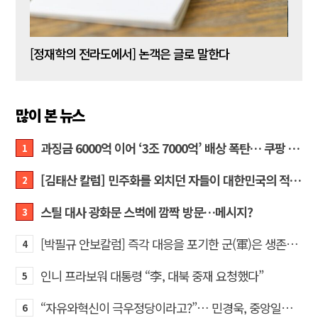
[신동춘 칼럼] 호메로스의 ‘오디세이아’와 대한민국 보수 우파의 투쟁 및 교훈
[정재학의 전라도에서] 논객은 글로 말한다
많이 본 뉴스
과징금 6000억 이어 ‘3조 7000억’ 배상 폭탄… 쿠팡 때리기에 한미 통상 ‘초비상’
1
[김태산 칼럼] 민주화를 외치던 자들이 대한민국의 적이고 간첩이었다
2
스틸 대사 광화문 스벅에 깜짝 방문…메시지?
3
[박필규 안보칼럼] 즉각 대응을 포기한 군(軍)은 생존할 수 없다
4
인니 프라보워 대통령 “李, 대북 중재 요청했다”
5
“자유와혁신이 극우정당이라고?”… 민경욱, 중앙일보 직격
6