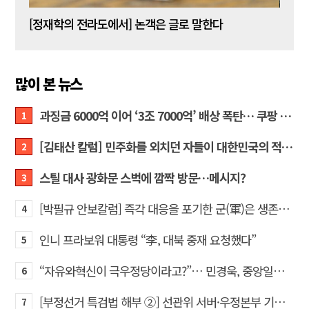
[신동춘 칼럼] 호메로스의 ‘오디세이아’와 대한민국 보수 우파의 투쟁 및 교훈
[정재학의 전라도에서] 논객은 글로 말한다
많이 본 뉴스
과징금 6000억 이어 ‘3조 7000억’ 배상 폭탄… 쿠팡 때리기에 한미 통상 ‘초비상’
1
[김태산 칼럼] 민주화를 외치던 자들이 대한민국의 적이고 간첩이었다
2
스틸 대사 광화문 스벅에 깜짝 방문…메시지?
3
[박필규 안보칼럼] 즉각 대응을 포기한 군(軍)은 생존할 수 없다
4
인니 프라보워 대통령 “李, 대북 중재 요청했다”
5
“자유와혁신이 극우정당이라고?”… 민경욱, 중앙일보 직격
6
[부정선거 특검법 해부 ②] 선관위 서버·우정본부 기록까지…‘증거를 끌어오는 칼’
7