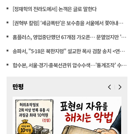
[정재학의 전라도에서] 논객은 글로 말한다
[권혁부 칼럼] ‘세금폭탄’은 보수층을 서울에서 쫓아내려는 계획
홈플러스, 영업중단했던 67개점 가오픈… 문열었지만 '텅빈 매대'
송파서, "5·18은 북한지령" 설교한 목사 검찰 송치 <연합뉴스>
합수본, 서울·경기·충북선관위 압수수색…'통계조작' 수사확대
만평