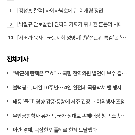
[정성홍 칼럼] 타이타닉호에 탄 이재명 정권
8
[박필규 안보칼럼] 진짜와 가짜가 뒤바뀐 혼돈의 시대, 안보 파탄은 막아야
9
[서버까 육사구국동지회 성명서] ㉝‘선관위 특검’은 ‘부정선거 특검’으로 명명하고 박주현 변호사를 ‘특검’으로 임명하라!
10
전체기사
“박근혜 탄핵은 무효”… 국힘 현역의원 발언에 보수 결집 목소리 고조
블랙핑크, 내일 10주년… 4인 완전체 국중박서 팬 행사
태풍 '돌핀' 영향 강풍·풍랑에 제주 긴장… 야외행사 조정
무안공항참사 유가족, 국가 상대로 손해배상 청구 소송한다
이란 경제, 극심한 인플레로 한계 도달했다