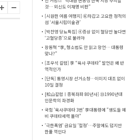
진 커밍스 “역대급 변동성 한국 시장 주의할
것… 외신도 이재명 비판”
[시원한 여름 여행지] ⑥차갑고 고요한 정적의
섬 ‘서울시립미술관’
[박찬영 당뇨특집] ④증상 없이 혈당만 높다면
‘고혈당증’으로 불러야
장동혁 “李, 형소법도 안 읽고 망언… 대통령
맞나?”
[조우석 칼럼] 李 “육사 쿠데타” 발언은 왜 반
역적인가
[단독] 통영시장 선거소청…이미지 대조 없이
10일 결정
[松山칼럼ㅣ종북좌파 80년사] ㉝1990년대
인문학의 좌경화
국힘 '육사쿠데타 3번' 李대통령에 "생도들 예
비 쿠데타세력 몰아"
'극한폭염' 금요일 '절정'…주말에도 덥지만
한풀 꺽인다