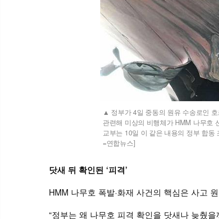
정부가 4일 중동의 원유 수송로인 호
관련해 미상의 비행체가 HMM 나무호 
교부는 10일 이 같은 내용의 정부 합동
=연합뉴스]
닷새 뒤 확인된 ‘피격’
HMM 나무호 폭발·화재 사건의 핵심은 사고 
“정부는 왜 나무호 피격 확인을 닷새나 늦췄을