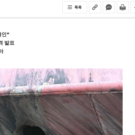
목록
확인”
격 발표
야