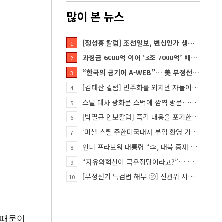
많이 본 뉴스
[정성홍 칼럼] 조선일보, 변신인가 생존전략인가
1
과징금 6000억 이어 ‘3조 7000억’ 배상 폭탄… 쿠팡 때리기에 한미 통상 ‘초비상’
2
“한국의 금기어 A-WEB”… 美 부정선거 분석 권위자 프랭크 박사가 작심 비판한 한국 ‘선거 공작’의 실체
3
[김태산 칼럼] 민주화를 외치던 자들이 대한민국의 적이고 간첩이었다
4
스틸 대사 광화문 스벅에 깜짝 방문…메시지?
5
[박필규 안보칼럼] 즉각 대응을 포기한 군(軍)은 생존할 수 없다
6
‘미셸 스틸 주한미국대사 부임 환영 기자회견’… 80여 개 단체 집결
7
인니 프라보워 대통령 “李, 대북 중재 요청했다”
8
“자유와혁신이 극우정당이라고?”… 민경욱, 중앙일보 직격
9
[부정선거 특검법 해부 ②] 선관위 서버·우정본부 기록까지…‘증거를 끌어오는 칼’
10
 때문이