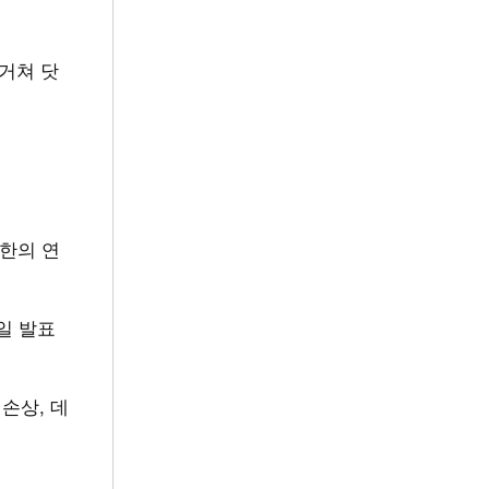
거쳐 닷
소한의 연
일 발표
손상, 데