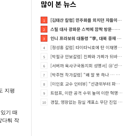
많이 본 뉴스
[김태산 칼럼] 민주화를 외치던 자들이 대한민국의 적이고 간첩이었다
1
스틸 대사 광화문 스벅에 깜짝 방문…메시지?
2
인니 프라보워 대통령 “李, 대북 중재 요청했다”
3
[정성홍 칼럼] 타이타닉호에 탄 이재명 정권
4
[박필규 안보칼럼] 진짜와 가짜가 뒤바뀐 혼돈의 시대, 안보 파탄은 막아야
5
[서버까 육사구국동지회 성명서] ㉝‘선관위 특검’은 ‘부정선거 특검’으로 명명하고 박주현 변호사를 ‘특검…
6
[박주현 작가칼럼] “왜 말 못 하나 … 경기도 재정 파탄의 진짜 원인을”
7
[이인호 교수 인터뷰] “선관위부터 파고들어야…책임자 직접 고발하라”
8
도 지평
트럼프, 이란 공격 수위 높여 이란 혁명 가능성 열어
9
경찰, 영장없는 잠실 개표소 무단 진입 홀로 막은 ‘올다르크’ 불구속 송치
10
 있기 때
앞다퉈 작