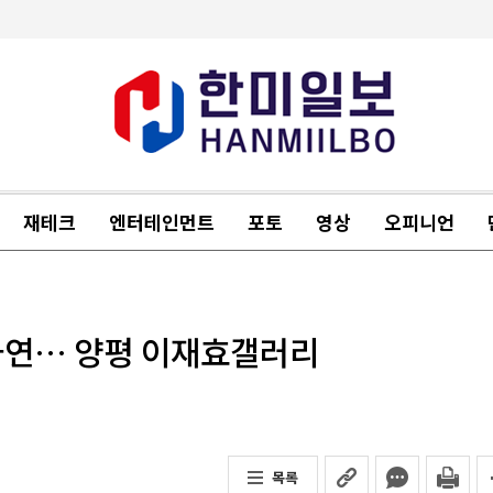
재테크
엔터테인먼트
포토
영상
오피니언
 자연… 양평 이재효갤러리
목록