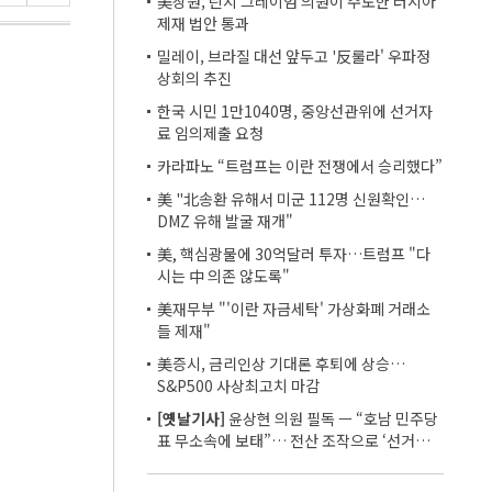
美상원, 린지 그레이엄 의원이 주도한 러시아
제재 법안 통과
밀레이, 브라질 대선 앞두고 '反룰라' 우파정
상회의 추진
한국 시민 1만1040명, 중앙선관위에 선거자
료 임의제출 요청
카라파노 “트럼프는 이란 전쟁에서 승리했다”
美 "北송환 유해서 미군 112명 신원확인…
DMZ 유해 발굴 재개"
美, 핵심광물에 30억달러 투자…트럼프 "다
시는 中 의존 않도록"
美재무부 "'이란 자금세탁' 가상화폐 거래소
들 제재"
美증시, 금리인상 기대론 후퇴에 상승…
S&P500 사상최고치 마감
[옛날기사]
윤상현 의원 필독 ㅡ “호남 민주당
표 무소속에 보태”… 전산 조작으로 ‘선거비
보전’ 의혹