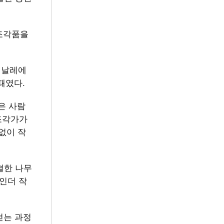
 조각품을
엔날레에
 때였다.
은 사람
 조각가가
없이 작
결한 나무
인더 작
얻는 과정