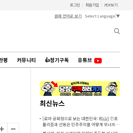
로그인
회원가입
PDF보기
원래 언어로 보기
Select Language
▼
만평
커뮤니티
👍정기구독
유튜브
최신뉴스
[로마 공화정으로 보는 대한민국: 松山] ⑦포
퓰리즘과 선동은 민주주의를 어떻게 무너뜨리
는가