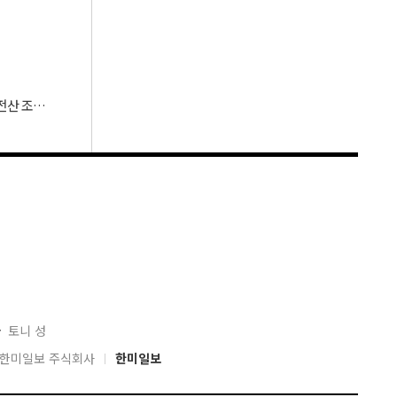
[옛날기사] 윤상현 의원 필독 ㅡ “호남 민주당 표 무소속에 보태”… 전산 조작으로 ‘선거비 보전’ 의혹
자
토니 성
04 한미일보 주식회사
한미일보