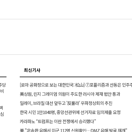
최신기사
민주당
거비
美상원, 린지 그레이엄 의원이 주도한 러시아 제재 법안 통과
밀레이, 브라질 대선 앞두고 '反룰라' 우파정상회의 추진
이맥
한국 시민 1만1040명, 중앙선관위에 선거자료 임의제출 요청
의심
카라파노 “트럼프는 이란 전쟁에서 승리했다”
美 "北송환 유해서 미군 112명 신원확인…DMZ 유해 발굴 재개"