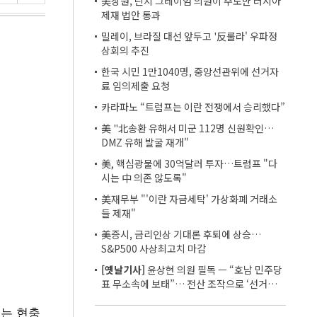
美상원, 린지 그레이엄 의원이 주도한 러시아
제재 법안 통과
밀레이, 브라질 대선 앞두고 '反룰라' 우파정
상회의 추진
한국 시민 1만1040명, 중앙선관위에 선거자
료 임의제출 요청
카라파노 “트럼프는 이란 전쟁에서 승리했다”
美 "北송환 유해서 미군 112명 신원확인…
DMZ 유해 발굴 재개"
美, 핵심광물에 30억달러 투자…트럼프 "다
시는 中 의존 않도록"
美재무부 "'이란 자금세탁' 가상화폐 거래소
들 제재"
美증시, 금리인상 기대론 후퇴에 상승…
S&P500 사상최고치 마감
[옛날기사]
윤상현 의원 필독 ㅡ “호남 민주당
표 무소속에 보태”… 전산 조작으로 ‘선거비
보전’ 의혹
표는 현충