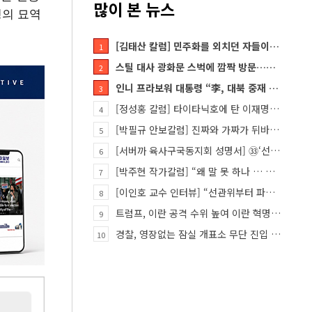
많이 본 뉴스
령의 묘역
[김태산 칼럼] 민주화를 외치던 자들이 대한민국의 적이고 간첩이었다
1
스틸 대사 광화문 스벅에 깜짝 방문…메시지?
2
인니 프라보워 대통령 “李, 대북 중재 요청했다”
3
[정성홍 칼럼] 타이타닉호에 탄 이재명 정권
4
[박필규 안보칼럼] 진짜와 가짜가 뒤바뀐 혼돈의 시대, 안보 파탄은 막아야
5
[서버까 육사구국동지회 성명서] ㉝‘선관위 특검’은 ‘부정선거 특검’으로 명명하고 박주현 변호사를 ‘특검…
6
[박주현 작가칼럼] “왜 말 못 하나 … 경기도 재정 파탄의 진짜 원인을”
7
[이인호 교수 인터뷰] “선관위부터 파고들어야…책임자 직접 고발하라”
8
트럼프, 이란 공격 수위 높여 이란 혁명 가능성 열어
9
경찰, 영장없는 잠실 개표소 무단 진입 홀로 막은 ‘올다르크’ 불구속 송치
10