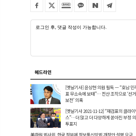
헤드라인
[옛날기사] 윤상현 의원 필독 ㅡ “호남 
표 무소속에 보태”… 전산 조작으로 ‘선
보전’ 의혹
[옛날기사 2021-11-12] “재검표의 클라
스”…더 많고 더 다양하게 쏟아진 부정 
투표지
美하원 법사위, 한국 정부에 정보통신망법 개정안 설명 요구