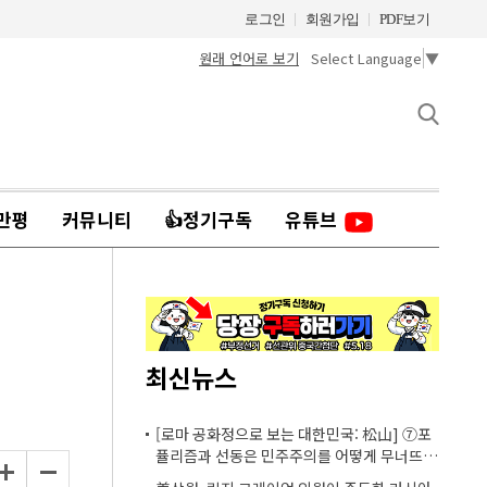
로그인
회원가입
PDF보기
원래 언어로 보기
Select Language
▼
만평
커뮤니티
👍정기구독
유튜브
최신뉴스
[로마 공화정으로 보는 대한민국: 松山] ⑦포
퓰리즘과 선동은 민주주의를 어떻게 무너뜨리
는가