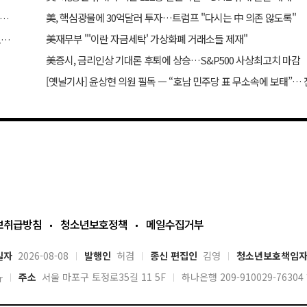
美, 핵심광물에 30억달러 투자…트럼프 "다시는 中 의존 않도록"
] 사이버 침략 시 韓·美 공동 개입, 尹 의지였다… 김용현 장관 옥중 서신서 밝혀
美재무부 "'이란 자금세탁' 가상화폐 거래소들 제재"
“박근혜 탄핵은 무효”… 국힘 현역의원 발언에 보수 결집 목소리 고조
美증시, 금리인상 기대론 후퇴에 상승…S&P500 사상최고치 마감
보취급방침
청소년보호정책
메일수집거부
일자
2026-08-08
발행인
허겸
종신 편집인
김영
청소년보호책임
주소
서울 마포구 토정로35길 11 5F
하나은행 209-910029-763
r