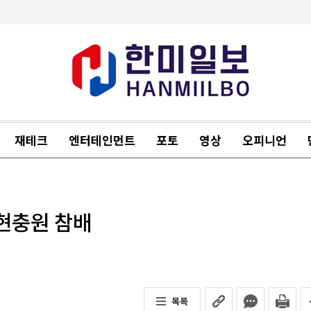
재테크
엔터테인먼트
포토
영상
오피니언
 현충원 참배
목록