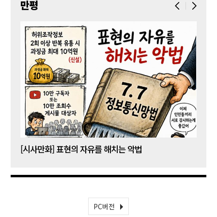
만평
[시사만화] 표현의 자유를 해치는 악법
[시사
PC버전