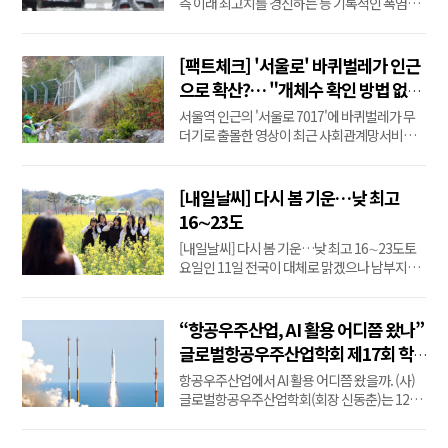
측 이래 최고치를 경신하는 등 기록적인 폭염이
이어지는 가운데 세계보건기구(WHO)가 한낮
외출을 피하고 충분한 수분을 섭취하는 등 폭염
대응 수칙을 지킬 것을 권고했다.2일(현지시간)
[팩트체크] '서울로' 바퀴벌레가 인근
WHO는 폭염으로 인한 건강 피해를 줄이기 위한
으로 확산?… "개체수 확인 방법 없
행동 지침을 크게 네 가지 범주로 제시했다.첫 번
어"
서울역 인근의 '서울로 7017'에 바퀴벌레가 무
째는 '더...
더기로 출몰한 영상이 최근 사회관계망서비스
(SNS)를 통해 확산하면서 화제가 됐다.일각에선
서울로 7017의 바퀴벌레가 주변 지역을 넘어 인
근 아파트로 퍼지는 등 바퀴벌레 개체수가 증가
[내일날씨] 다시 봄 기운…낮 최고
하고 있다는 주장도 나왔다.SNS에선 방역업체
16∼23도
관계자로부터 이런 이야기를 들었다는 글까지
[내일날씨] 다시 봄 기운…낮 최고 16∼23도토
올라왔다....
요일인 11일 전국이 대체로 맑겠으나 남부지방
은 오후부터 구름이 많아지겠다.아침 최저기온
은 6∼12도, 낮 최고기온은 16∼23도로 예보됐
다.경상권 내륙을 중심으로 낮과 밤의 기온 차가
“항공우주산업, AI 활용 어디쯤 왔나”
15도 안팎으로 크겠으니 건강관리에 유의해야
글로벌항공우주산업학회 제17회 학
겠다.서해상에는 바다 안개가 끼는 곳이 있겠다.
술세미나 개최
항공우주산업에서 AI 활용 어디쯤 왔을까. (사)
특히 ...
글로벌항공우주산업학회(회장 신동춘)는 12일
오후 1시부터 6시까지 서울 강서구 국립항공박
물관에서 제17회 학술세미나를 개최한다. 이번