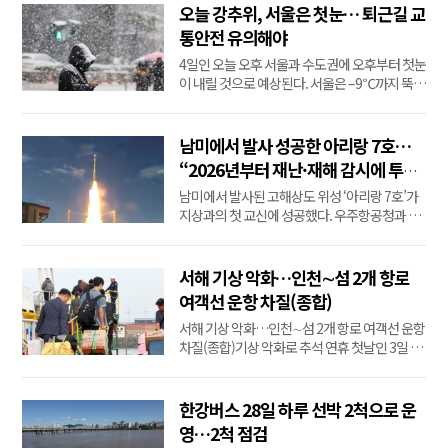
행사에서는 ‘AI와 항공우주산업’을 주제로 항공
오늘 강추위, 서울은 첫눈… 퇴근길 교
우주산업에서 AI 활용한 디지털 전환이 어디까
통안전 유의해야
지 왔는지 살펴볼 예정이다. 세미나에는 학회 회
4일인 오늘 오후 서울과 수도권에 오후부터 첫눈
원,...
이 내릴 것으로 예상된다. 서울은 –9℃까지 뚝
떨어진 아침 기온으로 두꺼운 패딩을 입고 출근
하는 시민들이 많이 눈에 띄었다. 예상 적설량은
수도권 기준 최대 5cm로 짧은 시간 동안 많은 눈
남미에서 발사 성공한 아리랑 7호…
이 내릴 수 있어 도로 마비 등 교통 혼잡이 예상된
“2026년부터 재난·재해 감시에 투
다. 기상청은 “중부 내륙은 퇴근 시간대 눈...
입”
남미에서 발사된 고해상도 위성 ‘아리랑 7호’가
지상과의 첫 교신에 성공했다. 우주항공청과 한
국항공우주연구원은 2일 새벽 남미에서 발사된
우리나라의 다목적실용위성 아리랑 7호가 발사
체인 아리안스페이스 베가-C 로켓에서 분리돼
서해 기상 악화…인천∼섬 2개 항로
지상국과 초기 교신에 성공했다고 전했다. 이날
여객선 운항 차질(종합)
새벽 2시21분(현지시간 1일 오후 2시21분) 남미
서해 기상 악화…인천∼섬 2개 항로 여객선 운항
...
차질(종합)기상 악화로 추석 연휴 첫날인 3일 인
천과 섬을 잇는 15개 항로 가운데 2개 항로의 여
객선 운항이 차질을 빚었다.한국해양교통안전
공단 인천운항관리센터에 따르면 이날 오후 2시
한강버스 28일 하루 선박 2척으로 운
기준 인천 앞바다에는 초속 8∼12ｍ 수준의 강
영…2척 점검
한 바람이 불고 있다.이에 따라 인천 덕적도∼