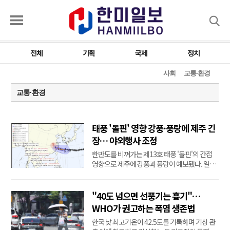
검색
전체
기획
국제
정치
사회
교통·환경
교통·환경
태풍 '돌핀' 영향 강풍·풍랑에 제주 긴
장… 야외행사 조정
한반도를 비껴가는 제13호 태풍 '돌핀'의 간접
영향으로 제주에 강풍과 풍랑이 예보됐다. 일부
야외 행사는 일정이나 장소를 조정하고 있다.7
일 제주지방기상청에 따르면 현재 제주도 산지
와 서귀포시 전역(중산간·서부·남부·동부), 제
"40도 넘으면 선풍기는 흉기"…
주시 동부에는 강풍주의보가 발효 중이다.제주
WHO가 권고하는 폭염 생존법
도 남쪽 먼바다에는 풍랑경보, 제주도 ...
한국 낮 최고기온이 42.5도를 기록하며 기상 관