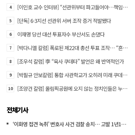
[이인호 교수 인터뷰] “선관위부터 파고들어야…책임자 직접 고발하라”
4
[단독] 6·3지선 선관위 서버 조작 증거 적발됐다
5
이재명 당선 대선 투표자수 부산서도 손댔다
6
[박다니엘 칼럼] 폭로된 제22대 총선 투표 조작… “흔들리는 가짜 국회의원들”
7
[조우석 칼럼] 李 “육사 쿠데타” 발언은 왜 반역적인가
8
[박필규 안보칼럼] 통합 사관학교가 오히려 미래 쿠데타의 통로가 되는 이유
9
[조양건 칼럼] 올림픽공원에 오지 않는 정치인들은 누구인가
10
전체기사
‘이화영 접견 녹취’ 변호사 사건 검찰 송치… 고발 1년10개월만