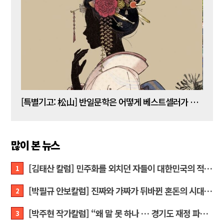
[김명수 칼럼] 5년 임기 이재명이 80년 전통 육사를 없앤다?
[특별기고: 松山] 반일문학은 어떻게 베스트셀러가 되는가?
[정성
많이 본 뉴스
[김태산 칼럼] 민주화를 외치던 자들이 대한민국의 적이고 간첩이었다
1
[박필규 안보칼럼] 진짜와 가짜가 뒤바뀐 혼돈의 시대, 안보 파탄은 막아야
2
[박주현 작가칼럼] “왜 말 못 하나 … 경기도 재정 파탄의 진짜 원인을”
3