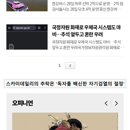
한강버스 28일 하루 선박 2척으로 운영…2척 점
울...
검서울시는 28일 당초 4척 운영 중인 한강버스
를 2척으로 축소 운영한다고 밝혔다.한강버스 2
척에서 정비 사항이 발견된 데 따른 조처다.해당
선박은 103·104호선으로, 오전 출항 준비 과정
국정자원 화재로 우체국 시스템도 마
에서 정비 필요사항이 발견됐다.시는 정밀 점검
비…추석 앞두고 혼란 우려
을 위해 운항을 일시 중단했다.이날 한강버스는
국정자원 화재로 우체국 시스템도 마비…추석
총 1...
앞두고 혼란 우려국가정보자원관리원 화재로
우편·예금·보험 등 전체 서비스 장애전산시스
템 마비 장기화시 국민 불편 예상…"빠른 서비스
정상화에 노력"국가정보자원관리원 화재로 인
1
2
터넷 우체국 등 우편 서비스와 우체국 예금·보험
등 금융 서비스가 되지 않고 있다....
오피니언