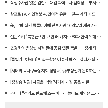
직접수사권 잃은 검찰… 대검 과학수사·범죄정보 부서도 수술대에 <연합뉴스>
삼프로TV, 개인정보 46만여건 유출… 일부 계좌·카드정보 포함
美, 우파 집권 콜롬비아에 안보지원 10억달러 제공키로
젤렌스키 "북한군 3만∼5만 러 배치… 韓과 협력 위해 접촉 중"
민경욱의 윤상현 저격 글에 공감·댓글 폭발… “정계 퇴출” 목소리도
[특별기고: 松山] 반일문학은 어떻게 베스트셀러가 되는가?
[서버까 육사구국동지회 성명서] ㊱부정선거 은폐하는 윤상현 의원은 즉각 사퇴하라!
[정성홍 칼럼] 지금은 ‘혁명’하기에 가장 좋은 시절
추미애 "경기도 반도체 소득 아무리 늘어도 세입은 그대로"