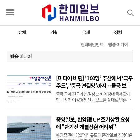
검색
전체
기획
국제
정치
엔터테인먼트
방송·미디어
방송·미디어
[미디어 비평] ‘100명’ 추산에서 ‘극우
주도’, ‘중국 연결망’까지…올공 보도
근거는?
중국 문제 전문가인 김상순 베이징대 국제관계
학 박사가 여성경제신문 보도를 상대로 언론중
재위원회에 정정보도와 기사 일부 삭제, 손해배
상 1억원을 청구했다. 여성경제신문은 지난 7월
19일 김 박사를 차하얼학회의 ‘핵심 인사’로 지
중앙일보, 한양證 CP 조기상환 요청
칭하면서 올림픽공원 집회의 조직과 구호 형성
에 "만기전 개별상환 어려워"
에 관여했고, 중국의 대외 영향력 공작 연결망의
한양증권이 220억원 규모의 중앙일보 기업어음
...