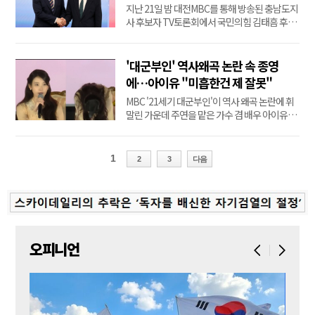
지난 21일 밤 대전MBC를 통해 방송된 충남도지
전설적...
사 후보자 TV토론회에서 국민의힘 김태흠 후보
의 모두발언이 누락되는 일이 발생했다. 김태흠
후보 캠프가 "선거 공정성을 훼손했다"며 강력
반발해 논란이 예상된다.김 후보 캠프 여명 상근
'대군부인' 역사왜곡 논란 속 종영
대변인은 22일 입장문을 내고 "박수현 더불어민
에…아이유 "미흡한건 제 잘못"
주당 후보의 모두발언은 그대로 내보내면서 김
MBC '21세기 대군부인'이 역사 왜곡 논란에 휘
태흠 후보의...
말린 가운데 주연을 맡은 가수 겸 배우 아이유가
"조금이라도 실망을 끼치거나 미흡한 모습을 보
이는 건 다 제 잘못"이라며 "더 책임감을 가지고
잘해 나가겠다"고 속내를 밝혔다.아이유는 '21
1
2
3
다음
세기 대군부인' 종...
오피니언