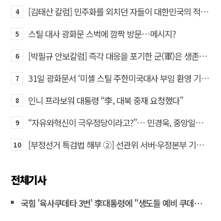
[김태산 칼럼] 민주화를 외치던 자들이 대한민국의 적이고 간첩이었다
4
스틸 대사 광화문 스벅에 깜짝 방문…메시지?
5
[박필규 안보칼럼] 즉각 대응을 포기한 군(軍)은 생존할 수 없다
6
31일 광화문서 ‘미셸 스틸 주한미국대사 부임 환영 기자회견’… 80여 개 단체 집결
7
인니 프라보워 대통령 “李, 대북 중재 요청했다”
8
“자유와혁신이 극우정당이라고?”… 민경욱, 중앙일보 직격
9
[부정선거 특검법 해부 ②] 선관위 서버·우정본부 기록까지…‘증거를 끌어오는 칼’
10
전체기사
국힘 '육사쿠데타 3번' 李대통령에 "생도들 예비 쿠데타세력 몰아"