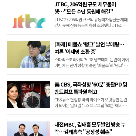
그룹 지주사인 중앙홀딩스를 비롯해 JTBC, 콘
JTBC, 206억원 규모 채무불이
텐트리중앙[036420], 메가박스중앙, 중앙피앤
행…"모든 수단 동원해 해결"
아이의 회생 절차 개시 신청을 회생2부(정준영
JTBC가 206억원 규모의 유동화차입금을 제때
법원장)에 배당했다....
갚지 못해 신용등급이 하향 조정됐다.JTBC는
12일 입장문을 내고 "오늘 일부 채권에 대한 지
급불능 상황이 발생했다"고 밝혔다.NICE신용평
가는 이날 JTBC의 무보증사채 신용등급을 기존
[화제] 매불쇼 ‘탱크’ 발언 부메랑…
'BBB/부정적'에서 'CCC'로 하향 조정했다.단기
여론 '이재명 소환 중'
신용등급인 기업어음(CP)과 전자단기사채 등급
스타벅스코리아의 ‘5·18 탱크데이’ 논란에 이어
도 'A3'에...
이번에는 친여 성향 방송인 ‘매불쇼’의 ‘탱크’ 발
언이 논란이 되고 있다. 최욱 씨는 일베를 향해
“전두환 식의 탱크로 밀어버려야 한다”는 취지
로 말했고, 정준희 한양대 에리카 겸임교수는 일
美 CBS, 극좌성향 ‘60분’ 총괄PD 및
부 2030세대를 두고 “합법적 몽둥이”, “권력으
반트럼프 특파원 해고
로 ...
CBS 뉴스 편집장 바리 와이스가 오랫동안 논란
이 되어온 일요일 뉴스 프로그램 '60분' 에서 진
보적 사상을 뿌리뽑기 위한 노력을 계속하고 있
다.보수주의자와 트럼프 대통령을 반복적으로
편파적인 공격 대상으로 삼으면서 민주당과 그
대전MBC, 김태흠 모두발언 방송 누
동맹들에게는 관대한 태도를 보여온 것으로 악
락…김태흠측 "공정성 훼손"
명높은 "60분" 프로그램의 총괄 프로듀서이자