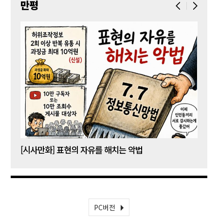
만평
[시사만화] 표현의 자유를 해치는 악법
[시사
PC버전