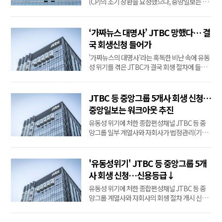
(CP)의 조기 상환을 요청했으나, 중앙일보는 특
정 채권자에 대한 개별적인 조기상환은 어렵다
는 입장을 밝혔다.18일 중앙일보에 따르면 한양
증권은 이날 올해 12월 7일 만기인 120억원 규
‘가짜뉴스 대명사’ JTBC 망했다… 결
모의 CP와 내년 3월 30일 만기인 100억원 규모
국 회생신청 들어가
CP에 대해 조기상환을 요청했다. 이번 요청은
'가짜뉴스의 대명사'라는 혹독한 비난 속에 유동
"기한이익상실(EOD) 발...
성 위기를 겪은 JTBC가 결국 회생 절차에 들어
갔다. 홍정도 중앙그룹 부회장은 "물의를 일으켜
죄송하다"며 즉시 고개를 숙였다.홍 부회장은
15일 서울 마포구 중앙일보빌딩 3층 대강당에서
JTBC 등 중앙그룹 5개사 회생 신청…
가진 기자회견에서 "그동안 경영안정을 위해 최
중앙일보는 워크아웃 추진
선을 다했으나, 대외경제여건 악화와 신용등급
유동성 위기에 처한 종합편성채널 JTBC 등 중
하...
앙그룹 일부 계열사와 자회사가 법정관리(기업
회생 절차) 수순에 들어갔다. 중앙일보는 워크아
웃(기업재무구조개선)을 추진하기로 했다.신용
평가사들의 중앙그룹 계열사 신용등급 하향이
'유동성위기' JTBC 등 중앙그룹 5개
이어지는 가운데, 홍정도 중앙그룹 부회장은 채
사 회생 신청…신용등급↓
권자와 주주 등에 사과하고 피해 회복을 위해 최
유동성 위기에 처한 종합편성채널 JTBC 등 중
선을 다하...
앙그룹 계열사와 자회사의 회생 절차 개시 신청
사건이 서울회생법원장 재판부에 배당됐다.15
일 법조계에 따르면 서울회생법원은 이날 중앙