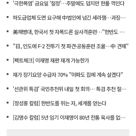
'극한폭염' 금요일 '절정'…주말에도 덥지만 한풀 꺽인다
하도급업체 도면 요구해 中법인에 넘긴 세라젬…과징금 4억3천만
美해병대, 한국서 첫 자폭드론 실사격훈련…"한반도 지형 학습"
"日, 인도에 F-2 전투기 첫 파견·공동훈련 조율…中 견제"
[팩트체크] 이재명 재판 재개 가능한가
재가 장기요양 수급자 70% "아파도 집에 계속 살겠다"
'선관위 특검' 국민추천위 내일 첫 회의… 특검 추천 절차 개시
[정성홍 칼럼] 한반도를 쥐는 자, 세계를 얻는다
[김명수 칼럼] 5년 임기 이재명이 80년 전통 육사를 없앤다?