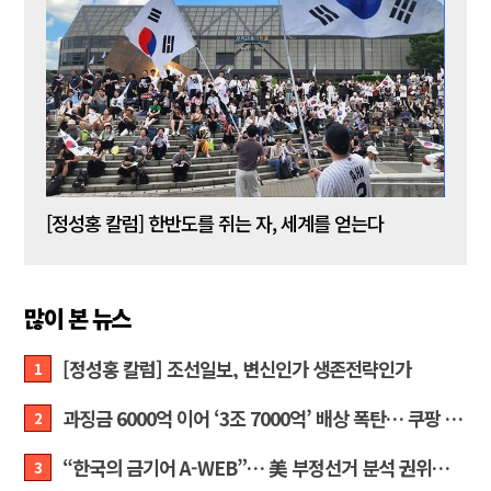
[정성홍 칼럼] 한반도를 쥐는 자, 세계를 얻는다
많이 본 뉴스
[정성홍 칼럼] 조선일보, 변신인가 생존전략인가
1
과징금 6000억 이어 ‘3조 7000억’ 배상 폭탄… 쿠팡 때리기에 한미 통상 ‘초비상’
2
“한국의 금기어 A-WEB”… 美 부정선거 분석 권위자 프랭크 박사가 작심 비판한 한국 ‘선거 공작’의 실체
3