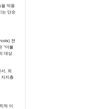
술을 악용
이는 단순
ois) 전
은 “더불
의 대상
서, 외
 지지층
치적 이