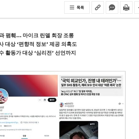
목록
AC 성과 폄훼… 마이크 린델 회장 조롱
사 대상 ‘편향적 정보’ 제공 의혹도
수 활동가 대상 ‘심리전’ 선언까지