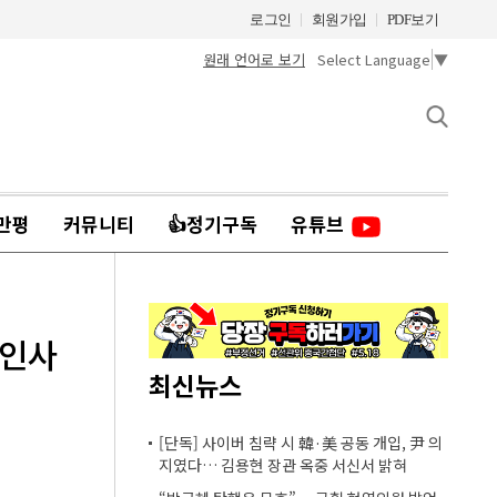
로그인
회원가입
PDF보기
원래 언어로 보기
Select Language
▼
만평
커뮤니티
👍정기구독
유튜브
 인사
최신뉴스
[단독] 사이버 침략 시 韓·美 공동 개입, 尹 의
지였다… 김용현 장관 옥중 서신서 밝혀