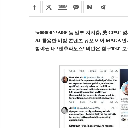
‘a00000’·‘A00’ 등 일부 지지층, 美 CP
AI 활용한 비방 콘텐츠 유포 이어 MAGA 인
범야권 내 ‘엔추파도스’ 비판은 함구하며 보