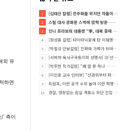
[김태산 칼럼] 민주화를 외치던 자들이 대한민국의 적이고 간첩이었다
1
스틸 대사 광화문 스벅에 깜짝 방문…메시지?
2
인니 프라보워 대통령 “李, 대북 중재 요청했다”
3
[정성홍 칼럼] 타이타닉호에 탄 이재명 정권
4
[박필규 안보칼럼] 진짜와 가짜가 뒤바뀐 혼돈의 시대, 안보 파탄은 막아야
5
[서버까 육사구국동지회 성명서] ㉝‘선관위 특검’은 ‘부정선거 특검’으로 명명하고 박주현 변호사를 ‘특검…
6
해외 유
[박주현 작가칼럼] “왜 말 못 하나 … 경기도 재정 파탄의 진짜 원인을”
7
[이인호 교수 인터뷰] “선관위부터 파고들어야…책임자 직접 고발하라”
8
자처하면
트럼프, 이란 공격 수위 높여 이란 혁명 가능성 열어
9
경찰, 영장없는 잠실 개표소 무단 진입 홀로 막은 ‘올다르크’ 불구속 송치
10
신’ 측이