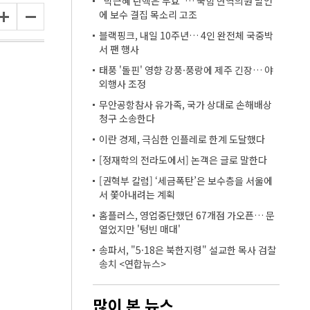
“박근혜 탄핵은 무효”… 국힘 현역의원 발언
에 보수 결집 목소리 고조
블랙핑크, 내일 10주년… 4인 완전체 국중박
서 팬 행사
태풍 '돌핀' 영향 강풍·풍랑에 제주 긴장… 야
외행사 조정
무안공항참사 유가족, 국가 상대로 손해배상
청구 소송한다
이란 경제, 극심한 인플레로 한계 도달했다
[정재학의 전라도에서] 논객은 글로 말한다
[권혁부 칼럼] ‘세금폭탄’은 보수층을 서울에
서 쫓아내려는 계획
홈플러스, 영업중단했던 67개점 가오픈… 문
열었지만 '텅빈 매대'
송파서, "5·18은 북한지령" 설교한 목사 검찰
송치 <연합뉴스>
많이 본 뉴스