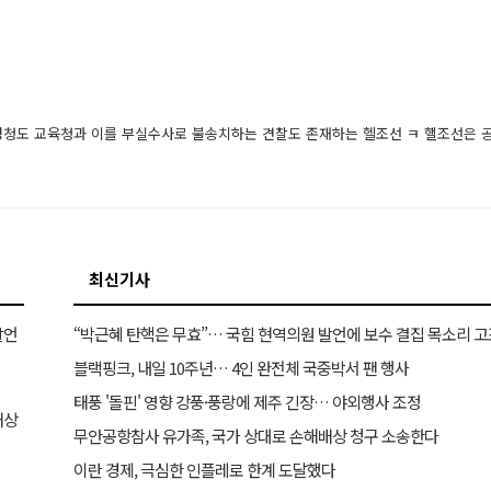
멍청도 교육청과 이를 부실수사로 불송치하는 견찰도 존재하는 헬조선 ㅋ 핼조선은 
최신기사
발언
“박근혜 탄핵은 무효”… 국힘 현역의원 발언에 보수 결집 목소리 고
블랙핑크, 내일 10주년… 4인 완전체 국중박서 팬 행사
태풍 '돌핀' 영향 강풍·풍랑에 제주 긴장… 야외행사 조정
배상
무안공항참사 유가족, 국가 상대로 손해배상 청구 소송한다
이란 경제, 극심한 인플레로 한계 도달했다