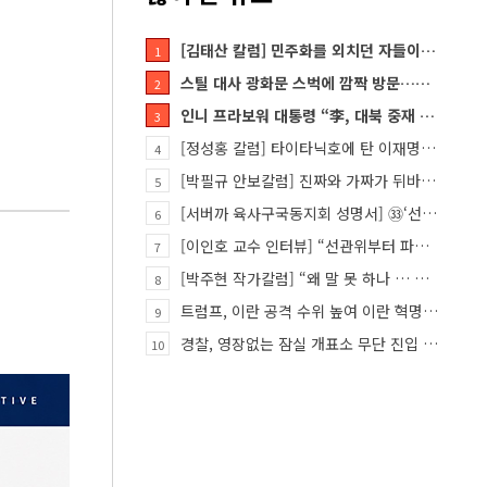
[김태산 칼럼] 민주화를 외치던 자들이 대한민국의 적이고 간첩이었다
1
스틸 대사 광화문 스벅에 깜짝 방문…메시지?
2
인니 프라보워 대통령 “李, 대북 중재 요청했다”
3
[정성홍 칼럼] 타이타닉호에 탄 이재명 정권
4
[박필규 안보칼럼] 진짜와 가짜가 뒤바뀐 혼돈의 시대, 안보 파탄은 막아야
5
[서버까 육사구국동지회 성명서] ㉝‘선관위 특검’은 ‘부정선거 특검’으로 명명하고 박주현 변호사를 ‘특검…
6
[이인호 교수 인터뷰] “선관위부터 파고들어야…책임자 직접 고발하라”
7
[박주현 작가칼럼] “왜 말 못 하나 … 경기도 재정 파탄의 진짜 원인을”
8
트럼프, 이란 공격 수위 높여 이란 혁명 가능성 열어
9
경찰, 영장없는 잠실 개표소 무단 진입 홀로 막은 ‘올다르크’ 불구속 송치
10