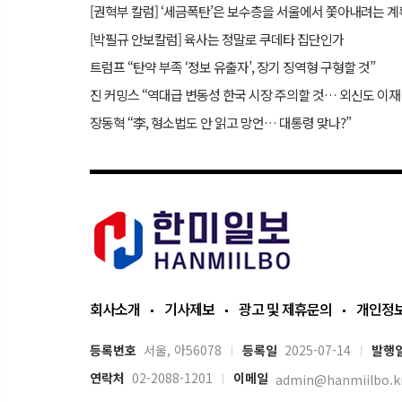
[권혁부 칼럼] ‘세금폭탄’은 보수층을 서울에서 쫓아내려는 계
[박필규 안보칼럼] 육사는 정말로 쿠데타 집단인가
트럼프 “탄약 부족 ‘정보 유출자’, 장기 징역형 구형할 것”
진 커밍스
장동혁 “李, 형소법도 안 읽고 망언… 대통령 맞나?”
회사소개
기사제보
광고 및 제휴문의
개인정
등록번호
서울, 아56078
등록일
2025-07-14
발행
연락처
02-2088-1201
이메일
admin@hanmiilbo.k