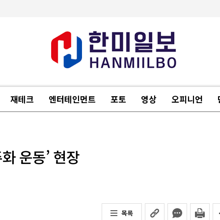
재테크
엔터테인먼트
포토
영상
오피니언
주화 운동’ 현장
목록