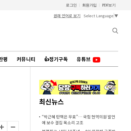
로그인
회원가입
PDF보기
원래 언어로 보기
Select Language
▼
만평
커뮤니티
👍정기구독
유튜브
최신뉴스
“박근혜 탄핵은 무효”… 국힘 현역의원 발언
에 보수 결집 목소리 고조