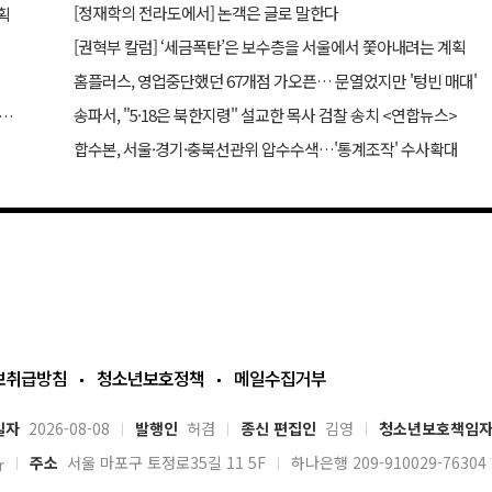
[정재학의 전라도에서] 논객은 글로 말한다
획
[권혁부 칼럼] ‘세금폭탄’은 보수층을 서울에서 쫓아내려는 계획
홈플러스, 영업중단했던 67개점 가오픈… 문열었지만 '텅빈 매대'
송파서, "5·18은 북한지령" 설교한 목사 검찰 송치 <연합뉴스>
 “역대급 변동성 한국 시장 주의할 것… 외신도 이재명 비판”
합수본, 서울·경기·충북선관위 압수수색…'통계조작' 수사확대
보취급방침
청소년보호정책
메일수집거부
일자
2026-08-08
발행인
허겸
종신 편집인
김영
청소년보호책임
주소
서울 마포구 토정로35길 11 5F
하나은행 209-910029-763
r