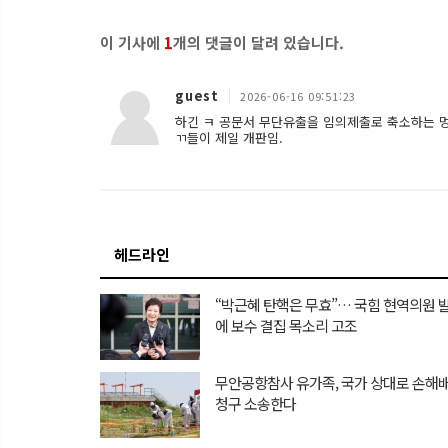
이 기사에
1
개의 댓글이 달려 있습니다.
guest
2026-06-16 09:51:23
하긴 ㅋ 공문서 무단유출을 임의제출로 축소하는 
ㄲ들이 제일 개판임.
헤드라인
“박근혜 탄핵은 무효”… 국힘 현역의원 
에 보수 결집 목소리 고조
무안공항참사 유가족, 국가 상대로 손해
청구 소송한다