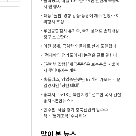
블랙핑크, 내일 10주년… 4인 완전체 국중박
서 팬 행사
태풍 '돌핀' 영향 강풍·풍랑에 제주 긴장… 야
외행사 조정
무안공항참사 유가족, 국가 상대로 손해배상
청구 소송한다
이란 경제, 극심한 인플레로 한계 도달했다
[정재학의 전라도에서] 논객은 글로 말한다
[권혁부 칼럼] ‘세금폭탄’은 보수층을 서울에
서 쫓아내려는 계획
홈플러스, 영업중단했던 67개점 가오픈… 문
열었지만 '텅빈 매대'
송파서, "5·18은 북한지령" 설교한 목사 검찰
송치 <연합뉴스>
합수본, 서울·경기·충북선관위 압수수
색…'통계조작' 수사확대
많이 본 뉴스