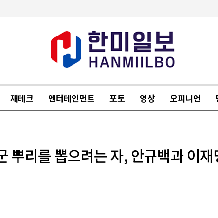
재테크
엔터테인먼트
포토
영상
오피니언
군 뿌리를 뽑으려는 자, 안규백과 이