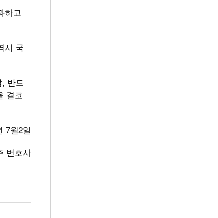
사과하고
역시 국
, 반드
을 결코
년 7월2일
주 변호사