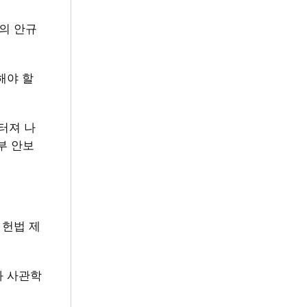
의 안규
해야 할
터져 나
부 안보
 헌법 제
와 사관학