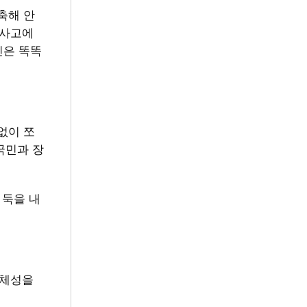
축해 안
 사고에
민은 똑똑
없이 쪼
국민과 장
 둑을 내
정체성을