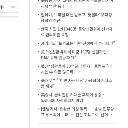
美상원, 린지 그레이엄 의원이 주도한 러시아
제재 법안 통과
밀레이, 브라질 대선 앞두고 '反룰라' 우파정
상회의 추진
한국 시민 1만1040명, 중앙선관위에 선거자
료 임의제출 요청
카라파노 “트럼프는 이란 전쟁에서 승리했다”
美 "北송환 유해서 미군 112명 신원확인…
DMZ 유해 발굴 재개"
美, 핵심광물에 30억달러 투자…트럼프 "다
시는 中 의존 않도록"
美재무부 "'이란 자금세탁' 가상화폐 거래소
들 제재"
美증시, 금리인상 기대론 후퇴에 상승…
S&P500 사상최고치 마감
[옛날기사]
윤상현 의원 필독 ㅡ “호남 민주당
표 무소속에 보태”… 전산 조작으로 ‘선거비
보전’ 의혹