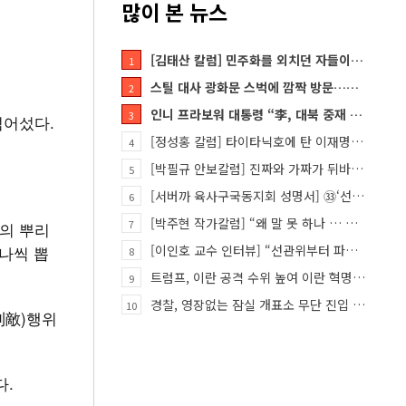
많이 본 뉴스
[김태산 칼럼] 민주화를 외치던 자들이 대한민국의 적이고 간첩이었다
1
스틸 대사 광화문 스벅에 깜짝 방문…메시지?
2
인니 프라보워 대통령 “李, 대북 중재 요청했다”
3
넘어섰다.
[정성홍 칼럼] 타이타닉호에 탄 이재명 정권
4
[박필규 안보칼럼] 진짜와 가짜가 뒤바뀐 혼돈의 시대, 안보 파탄은 막아야
5
[서버까 육사구국동지회 성명서] ㉝‘선관위 특검’은 ‘부정선거 특검’으로 명명하고 박주현 변호사를 ‘특검…
6
[박주현 작가칼럼] “왜 말 못 하나 … 경기도 재정 파탄의 진짜 원인을”
7
군의 뿌리
나씩 뽑
[이인호 교수 인터뷰] “선관위부터 파고들어야…책임자 직접 고발하라”
8
트럼프, 이란 공격 수위 높여 이란 혁명 가능성 열어
9
경찰, 영장없는 잠실 개표소 무단 진입 홀로 막은 ‘올다르크’ 불구속 송치
10
利敵)행위
다.