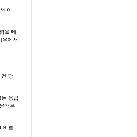
서 이
힘을 빼
 이유에서
사건 당
르는 응급
 문책은
던 바로