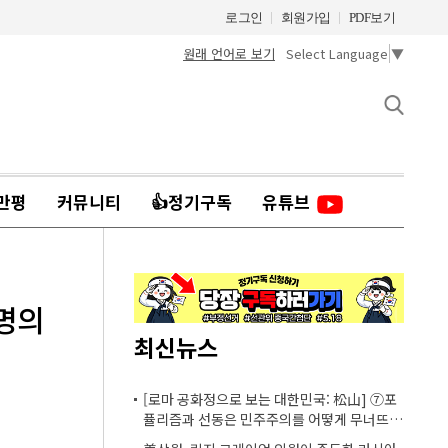
로그인
회원가입
PDF보기
원래 언어로 보기
Select Language
▼
만평
커뮤니티
👍정기구독
유튜브
재명의
최신뉴스
[로마 공화정으로 보는 대한민국: 松山] ⑦포
퓰리즘과 선동은 민주주의를 어떻게 무너뜨리
는가