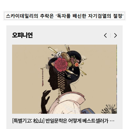
오피니언
[김명수 칼럼] 5년 임기 이재명이 80년 전통 육사를 없앤다?
[특별기고: 松山] 반일문학은 어떻게 베스트셀러가 되는가?
[정성