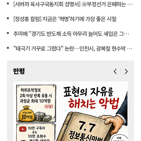
[서버까 육사구국동지회 성명서] ㊱부정선거 은폐하는 윤상현 의원은 즉각 사퇴하라!
[정성홍 칼럼] 지금은 ‘혁명’하기에 가장 좋은 시절
추미애 "경기도 반도체 소득 아무리 늘어도 세입은 그대로"
"태극기 거꾸로 그렸다" 논란…인천시, 광복절 현수막 철거
만평