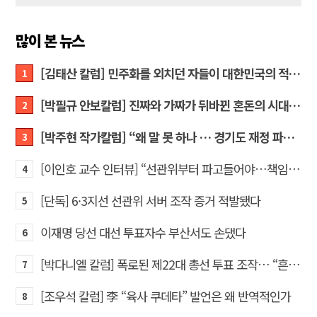
많이 본 뉴스
[김태산 칼럼] 민주화를 외치던 자들이 대한민국의 적이고 간첩이었다
1
[박필규 안보칼럼] 진짜와 가짜가 뒤바뀐 혼돈의 시대, 안보 파탄은 막아야
2
[박주현 작가칼럼] “왜 말 못 하나 … 경기도 재정 파탄의 진짜 원인을”
3
[이인호 교수 인터뷰] “선관위부터 파고들어야…책임자 직접 고발하라”
4
[단독] 6·3지선 선관위 서버 조작 증거 적발됐다
5
이재명 당선 대선 투표자수 부산서도 손댔다
6
[박다니엘 칼럼] 폭로된 제22대 총선 투표 조작… “흔들리는 가짜 국회의원들”
7
[조우석 칼럼] 李 “육사 쿠데타” 발언은 왜 반역적인가
8