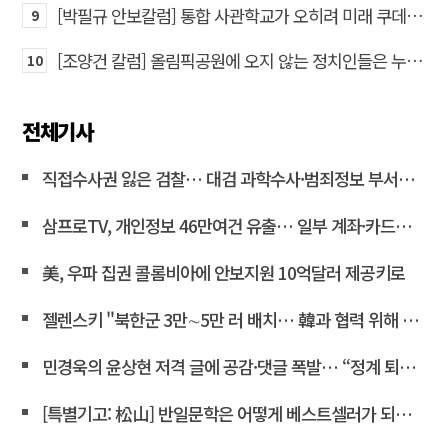
[박필규 안보칼럼] 통합 사관학교가 오히려 미래 쿠데타의 통로가 되는 이유
9
[조양건 칼럼] 올림픽공원에 오지 않는 정치인들은 누구인가
10
전체기사
직접수사권 잃은 검찰… 대검 과학수사·범죄정보 부서도 수술대에 <연합뉴스>
삼프로TV, 개인정보 46만여건 유출… 일부 계좌·카드정보 포함
美, 우파 집권 콜롬비아에 안보지원 10억달러 제공키로
젤렌스키 "북한군 3만∼5만 러 배치… 韓과 협력 위해 접촉 중"
민경욱의 윤상현 저격 글에 공감·댓글 폭발… “정계 퇴출” 목소리도
[특별기고: 松山] 반일문학은 어떻게 베스트셀러가 되는가?