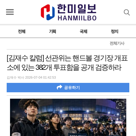
검색
전체
기획
국제
정치
전체기사
[김재수 칼럼] 선관위는 핸드볼 경기장 개표
소에 있는 382개 투표함을 공개 검증하라
김재수 박사 2026-07-04 01:42:53
공유하기