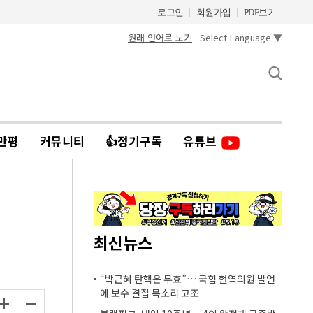
로그인
회원가입
PDF보기
원래 언어로 보기
Select Language
▼
만평
커뮤니티
👍정기구독
유튜브
최신뉴스
“박근혜 탄핵은 무효”… 국힘 현역의원 발언
에 보수 결집 목소리 고조