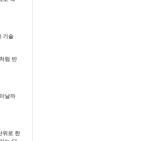
비·기술
처럼 반
 이날까
단위로 한
기는 달