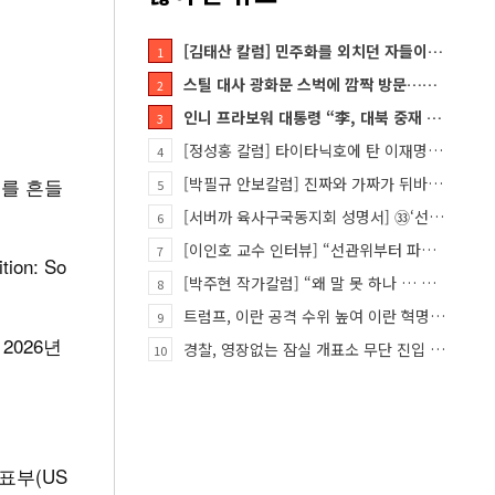
[김태산 칼럼] 민주화를 외치던 자들이 대한민국의 적이고 간첩이었다
1
스틸 대사 광화문 스벅에 깜짝 방문…메시지?
2
인니 프라보워 대통령 “李, 대북 중재 요청했다”
3
[정성홍 칼럼] 타이타닉호에 탄 이재명 정권
4
시를 흔들
[박필규 안보칼럼] 진짜와 가짜가 뒤바뀐 혼돈의 시대, 안보 파탄은 막아야
5
[서버까 육사구국동지회 성명서] ㉝‘선관위 특검’은 ‘부정선거 특검’으로 명명하고 박주현 변호사를 ‘특검…
6
[이인호 교수 인터뷰] “선관위부터 파고들어야…책임자 직접 고발하라”
7
on: So
[박주현 작가칼럼] “왜 말 못 하나 … 경기도 재정 파탄의 진짜 원인을”
8
트럼프, 이란 공격 수위 높여 이란 혁명 가능성 열어
9
2026년
경찰, 영장없는 잠실 개표소 무단 진입 홀로 막은 ‘올다르크’ 불구속 송치
10
표부(US