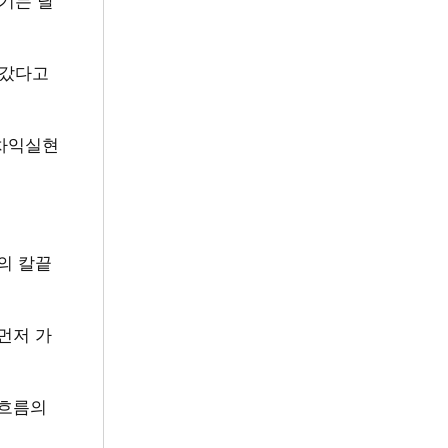
나갔다고
 차익실현
의 칼끝
먼저 가
 흐름의