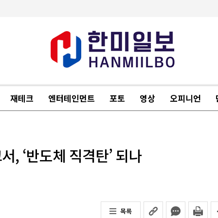
재테크
엔터테인먼트
포토
영상
오피니언
고서, ‘반도체 직격탄’ 되나
목록