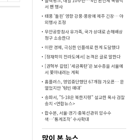
블랙핑크, 내일 10주년… 4인 완전체 국중박
서 팬 행사
태풍 '돌핀' 영향 강풍·풍랑에 제주 긴장… 야
외행사 조정
무안공항참사 유가족, 국가 상대로 손해배상
청구 소송한다
이란 경제, 극심한 인플레로 한계 도달했다
[정재학의 전라도에서] 논객은 글로 말한다
[권혁부 칼럼] ‘세금폭탄’은 보수층을 서울에
서 쫓아내려는 계획
홈플러스, 영업중단했던 67개점 가오픈… 문
열었지만 '텅빈 매대'
송파서, "5·18은 북한지령" 설교한 목사 검찰
송치 <연합뉴스>
합수본, 서울·경기·충북선관위 압수수
색…'통계조작' 수사확대
많이 본 뉴스