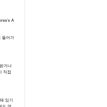
ea’s A
에 들어가
별받거나
가 직접
결돼 있기
에도 역