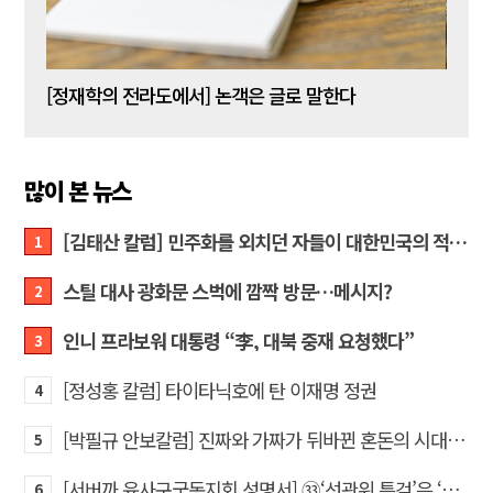
[신동춘 칼럼] 호메로스의 ‘오디세이아’와 대한민국 보수 우파의 투쟁 및 교훈
[정재학의 전라도에서] 논객은 글로 말한다
많이 본 뉴스
[김태산 칼럼] 민주화를 외치던 자들이 대한민국의 적이고 간첩이었다
1
스틸 대사 광화문 스벅에 깜짝 방문…메시지?
2
인니 프라보워 대통령 “李, 대북 중재 요청했다”
3
[정성홍 칼럼] 타이타닉호에 탄 이재명 정권
4
[박필규 안보칼럼] 진짜와 가짜가 뒤바뀐 혼돈의 시대, 안보 파탄은 막아야
5
[서버까 육사구국동지회 성명서] ㉝‘선관위 특검’은 ‘부정선거 특검’으로 명명하고 박주현 변호사를 ‘특검’으로 임명하라!
6