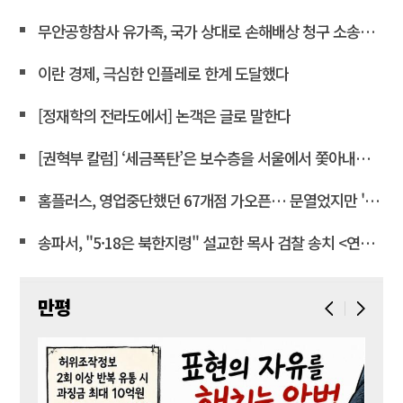
무안공항참사 유가족, 국가 상대로 손해배상 청구 소송한다
이란 경제, 극심한 인플레로 한계 도달했다
[정재학의 전라도에서] 논객은 글로 말한다
[권혁부 칼럼] ‘세금폭탄’은 보수층을 서울에서 쫓아내려는 계획
홈플러스, 영업중단했던 67개점 가오픈… 문열었지만 '텅빈 매대'
송파서, "5·18은 북한지령" 설교한 목사 검찰 송치 <연합뉴스>
만평