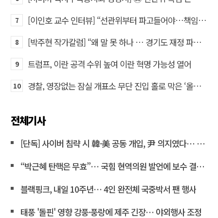
[이인호 교수 인터뷰] “선관위부터 파고들어야…책임자 직접 고발하라”
7
[박주현 작가칼럼] “왜 말 못 하나 … 경기도 재정 파탄의 진짜 원인을”
8
트럼프, 이란 공격 수위 높여 이란 혁명 가능성 열어
9
경찰, 영장없는 잠실 개표소 무단 진입 홀로 막은 ‘올다르크’ 불구속 송치
10
전체기사
[단독] 사이버 침략 시 韓·美 공동 개입, 尹 의지였다… 김용현 장관 옥중 서신서 밝혀
“박근혜 탄핵은 무효”… 국힘 현역의원 발언에 보수 결집 목소리 고조
블랙핑크, 내일 10주년… 4인 완전체 국중박서 팬 행사
태풍 '돌핀' 영향 강풍·풍랑에 제주 긴장… 야외행사 조정