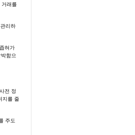
 거래를
 관리하
 좁혀가
압박함으
사전 정
여지를 줄
를 주도