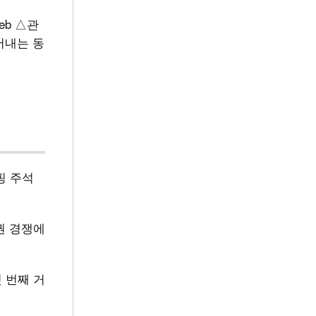
eb △관
어내는 동
핑 주석
권 경쟁에
 번째 거