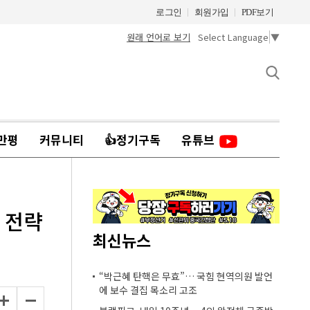
로그인
회원가입
PDF보기
원래 언어로 보기
Select Language
▼
만평
커뮤니티
👍정기구독
유튜브
 전략
최신뉴스
“박근혜 탄핵은 무효”… 국힘 현역의원 발언
에 보수 결집 목소리 고조