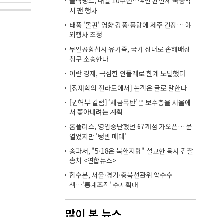
블랙핑크, 내일 10주년… 4인 완전체 국중박
서 팬 행사
태풍 '돌핀' 영향 강풍·풍랑에 제주 긴장… 야
외행사 조정
무안공항참사 유가족, 국가 상대로 손해배상
청구 소송한다
이란 경제, 극심한 인플레로 한계 도달했다
[정재학의 전라도에서] 논객은 글로 말한다
[권혁부 칼럼] ‘세금폭탄’은 보수층을 서울에
서 쫓아내려는 계획
홈플러스, 영업중단했던 67개점 가오픈… 문
열었지만 '텅빈 매대'
송파서, "5·18은 북한지령" 설교한 목사 검찰
송치 <연합뉴스>
합수본, 서울·경기·충북선관위 압수수
색…'통계조작' 수사확대
많이 본 뉴스