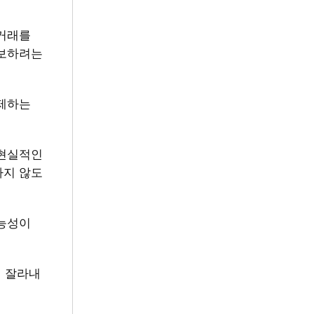
 거래를
확보하려는
견제하는
 현실적인
하지 않도
가능성이
씩 잘라내