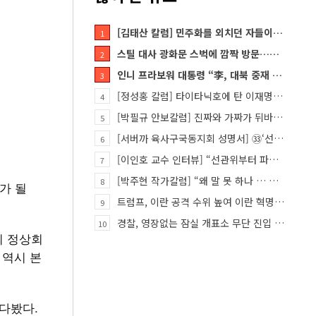
[김태산 칼럼] 민주화를 외치던 자들이 대한민국의 적이고 간첩이었다
1
스틸 대사 광화문 스벅에 깜짝 방문…메시지?
2
인니 프라보워 대통령 “李, 대북 중재 요청했다”
3
[정성홍 칼럼] 타이타닉호에 탄 이재명 정권
4
[박필규 안보칼럼] 진짜와 가짜가 뒤바뀐 혼돈의 시대, 안보 파탄은 막아야
5
[서버까 육사구국동지회 성명서] ㉝‘선관위 특검’은 ‘부정선거 특검’으로 명명하고 박주현 변호사를 ‘특검…
6
[이인호 교수 인터뷰] “선관위부터 파고들어야…책임자 직접 고발하라”
7
[박주현 작가칼럼] “왜 말 못 하나 … 경기도 재정 파탄의 진짜 원인을”
8
가 될
트럼프, 이란 공격 수위 높여 이란 혁명 가능성 열어
9
경찰, 영장없는 잠실 개표소 무단 진입 홀로 막은 ‘올다르크’ 불구속 송치
10
의 정상회
 역시 본
다봤다.