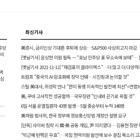
최신기사
민주당
美증시, 금리인상 기대론 후퇴에 상승…S&P500 사상최고치 마감
거비
이맥
트럼프 "중국의 AI·암호화폐 장악 안돼…시진핑과 논의할 것"
의심
스틸 美대사, 위성락 만나 "한미 동맹 지속적인 발전에 최선"<연합
美, 쿠바 고사작전 성공할까…국무장관 "인내와 끈기로 옥죌 것"
6일 서울 온열질환자 43명 발생…5월 중순부터 누적 348명
] 사이버 침략 시 韓·美 공동 개입, 尹 의지였다… 김용현 장관 옥중 서신서 밝혀
美하원 법사위, 한국 정부에 정보통신망법 개정안 설명 요구
“박근혜 탄핵은 무효”… 국힘 현역의원 발언에 보수 결집 목소리 고조
“박근혜 탄핵은 무효”… 국힘 현역의원 발언에 보수 결집 목소리 고