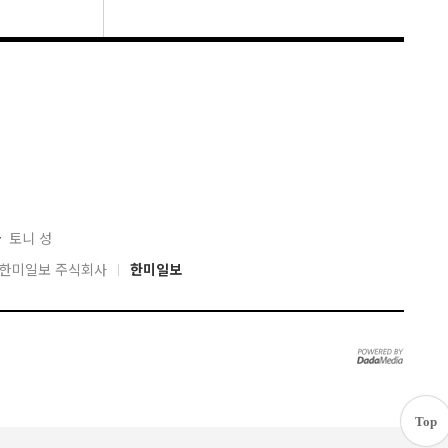
자
토니 성
04 한미일보 주식회사
한미일보
Top