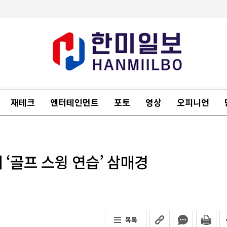
재테크
엔터테인먼트
포토
영상
오피니언
에 ‘골프 스윙 연습’ 삼매경
목록