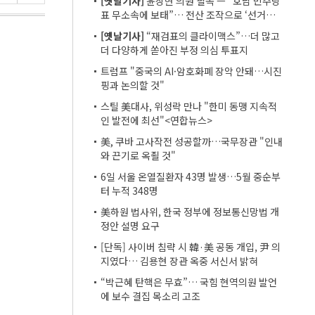
[옛날기사]
윤상현 의원 필독 ㅡ “호남 민주당
표 무소속에 보태”… 전산 조작으로 ‘선거비
보전’ 의혹
[옛날기사]
“재검표의 클라이맥스”…더 많고
더 다양하게 쏟아진 부정 의심 투표지
트럼프 "중국의 AI·암호화폐 장악 안돼…시진
핑과 논의할 것"
스틸 美대사, 위성락 만나 "한미 동맹 지속적
인 발전에 최선"<연합뉴스>
美, 쿠바 고사작전 성공할까…국무장관 "인내
와 끈기로 옥죌 것"
6일 서울 온열질환자 43명 발생…5월 중순부
터 누적 348명
美하원 법사위, 한국 정부에 정보통신망법 개
정안 설명 요구
[단독] 사이버 침략 시 韓·美 공동 개입, 尹 의
지였다… 김용현 장관 옥중 서신서 밝혀
“박근혜 탄핵은 무효”… 국힘 현역의원 발언
에 보수 결집 목소리 고조