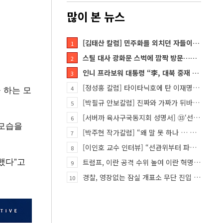
많이 본 뉴스
[김태산 칼럼] 민주화를 외치던 자들이 대한민국의 적이고 간첩이었다
1
스틸 대사 광화문 스벅에 깜짝 방문…메시지?
2
인니 프라보워 대통령 “李, 대북 중재 요청했다”
3
[정성홍 칼럼] 타이타닉호에 탄 이재명 정권
 하는 모
4
[박필규 안보칼럼] 진짜와 가짜가 뒤바뀐 혼돈의 시대, 안보 파탄은 막아야
5
[서버까 육사구국동지회 성명서] ㉝‘선관위 특검’은 ‘부정선거 특검’으로 명명하고 박주현 변호사를 ‘특검…
6
 모습을
[박주현 작가칼럼] “왜 말 못 하나 … 경기도 재정 파탄의 진짜 원인을”
7
[이인호 교수 인터뷰] “선관위부터 파고들어야…책임자 직접 고발하라”
8
했다”고
트럼프, 이란 공격 수위 높여 이란 혁명 가능성 열어
9
경찰, 영장없는 잠실 개표소 무단 진입 홀로 막은 ‘올다르크’ 불구속 송치
10