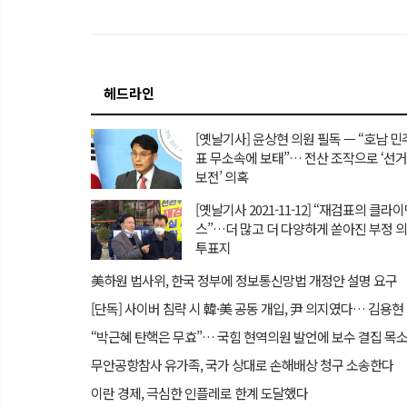
헤드라인
[옛날기사] 윤상현 의원 필독 ㅡ “호남 
표 무소속에 보태”… 전산 조작으로 ‘선
보전’ 의혹
[옛날기사 2021-11-12] “재검표의 클라
스”…더 많고 더 다양하게 쏟아진 부정 
투표지
美하원 법사위, 한국 정부에 정보통신망법 개정안 설명 요구
[단독
무안공항참사 유가족, 국가 상대로 손해배상 청구 소송한다
이란 경제, 극심한 인플레로 한계 도달했다