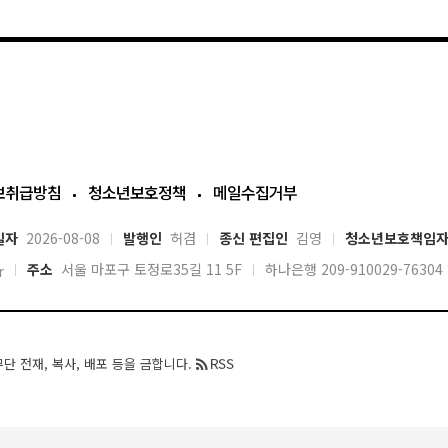
보취급방침
청소년보호정책
메일수집거부
일자
2026-08-08
발행인
허겸
종신 편집인
김영
청소년보호책임
주소
서울 마포구 토정로35길 11 5F
하나은행 209-910029-763
r
단 전재, 복사, 배포 등을 금합니다.