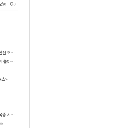
0
0
[옛날기사] 윤상현 의원 필독 ㅡ “호남 민주당 표 무소속에 보태”… 전산 조작으로 ‘선거비 보전’ 의혹
[옛날기사 2021-11-12] “재검표의 클라이맥스”…더 많고 더 다양하게 쏟아진 부정 의심 투표지
뉴스>
[단독] 사이버 침략 시 韓·美 공동 개입, 尹 의지였다… 김용현 장관 옥중 서신서 밝혀
조