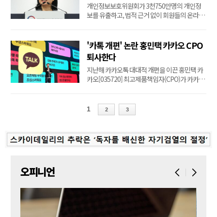
개인정보보호위원회가 3천750만명의 개인정
보를 유출하고, 법적 근거 없이 회원들의 온라인
활동기록을 무단 수집한 쿠팡에 과징금 총 6천
247억원을 부과했다.개인정보 유출에만 약 4천
236억원, 1천만명이 넘는 회원의 온라인 활동을
'카톡 개편' 논란 홍민택 카카오 CPO
무단 수집한 위반 행위 등에는 2천11억원의 과
퇴사한다
징금 처분을 각각 내렸다.단일 개인정보 유출사
지난해 카카오톡 대대적 개편을 이끈 홍민택 카
고에 내린 과징...
카오[035720] 최고제품책임자(CPO)가 카카오
를 떠난다.27일 정보기술(IT) 업계에 따르면 홍
CPO는 최근 회사에 사의를 밝히고 퇴사 절차를
밟고 있다.업계 관계자는 "본인 의사에 따라 사
1
2
3
측과 합의 아래 퇴사하는 것으로 안다"고 말했
다.퇴사 절차는 다음 달 초 모두 마무리될 것으로
전망된다.IT 업계...
오피니언