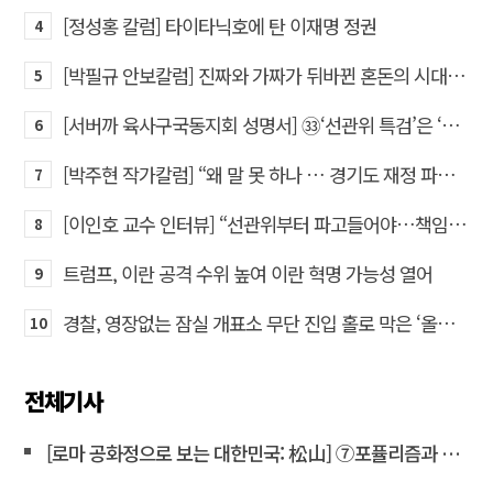
[정성홍 칼럼] 타이타닉호에 탄 이재명 정권
4
[박필규 안보칼럼] 진짜와 가짜가 뒤바뀐 혼돈의 시대, 안보 파탄은 막아야
5
[서버까 육사구국동지회 성명서] ㉝‘선관위 특검’은 ‘부정선거 특검’으로 명명하고 박주현 변호사를 ‘특검’으로 임명하라!
6
[박주현 작가칼럼] “왜 말 못 하나 … 경기도 재정 파탄의 진짜 원인을”
7
[이인호 교수 인터뷰] “선관위부터 파고들어야…책임자 직접 고발하라”
8
트럼프, 이란 공격 수위 높여 이란 혁명 가능성 열어
9
경찰, 영장없는 잠실 개표소 무단 진입 홀로 막은 ‘올다르크’ 불구속 송치
10
전체기사
[로마 공화정으로 보는 대한민국: 松山] ⑦포퓰리즘과 선동은 민주주의를 어떻게 무너뜨리는가