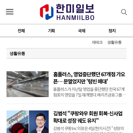
검색
전체
기획
국제
정치
재테크
생활유통
생활유통
홈플러스, 영업중단했던 67개점 가오
픈… 문열었지만 '텅빈 매대'
홈플러스가 지난달 영업을 중단했던 전국 67개
점포의 영업을 7일 재개했다.메리츠금융그룹이
제공한 2000억원 규모의 긴급운영자금(DIP) 대
출을 바탕으로 상품 입고가 이뤄지고 있지만, 아
직 상당수 매대는 비어 있어 정상적인 영업과는
김범석 "쿠팡와우 회원 회복·신사업
거리가 있는 모습이다.홈플러스는 이날 보도자
확대로 성장 궤도 유지"
료를 내고 "영업 재개 준비가 차질 없이 진행
김범석 쿠팡Inc 의장은 4일(현지시간) "성장의
중"이라면서 ...