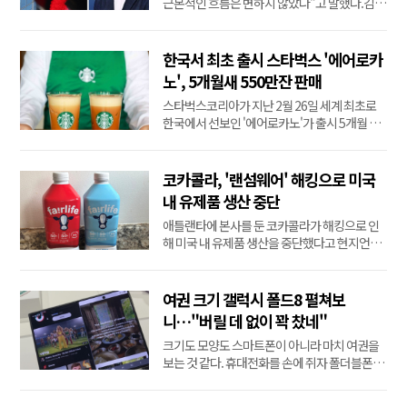
근본적인 흐름은 변하지 않았다"고 말했다.김 의
장은 이날 열린 올해 2분기 실적 컨퍼런스콜에서
"개인정보유출 사고로 영향을 받았던 고객 지출
의 대부분은 이미 회복됐으며 현재는 사고 이전
한국서 최초 출시 스타벅스 '에어로카
과 같은 성장 흐름으로 돌아왔다"며 이같이 밝혔
노', 5개월새 550만잔 판매
다.쿠팡Inc는 이날 2분기 13조3천7억원(88억5
스타벅스코리아가 지난 2월 26일 세계 최초로
천600만달러)...
한국에서 선보인 '에어로카노'가 출시 5개월 만
에 누적 판매량 550만잔을 돌파했다.26일 스타
벅스코리아에 따르면 에어로카노는 출시 후 7일
동안 스타벅스가 국내서 출시한 아이스 음료 가
코카콜라, '랜섬웨어' 해킹으로 미국
운데 역대 최단기간 판매량 100만잔을 기록했
내 유제품 생산 중단
고, 출시 5개월째인 이날 기준으로 누적 판매량
애틀랜타에 본사를 둔 코카콜라가 해킹으로 인
이 550만잔...
해 미국 내 유제품 생산을 중단했다고 현지언론
애틀랜타저널컨스티튜션(AJC)이 23일(현지시
간) 보도했다.보도에 따르면 랜섬웨어(금품 요구
악성 프로그램) 그룹인 '아누비스'는 이날 다크
여권 크기 갤럭시 폴드8 펼쳐보
웹에 코카콜라의 유제품 브랜드인 '페어라이
니…"버릴 데 없이 꽉 찼네"
프'의 서버를 해킹했다고 주장했다. 이 집단은
크기도 모양도 스마트폰이 아니라 마치 여권을
오...
보는 것 같다. 휴대전화를 손에 쥐자 폴더블폰이
맞나 싶게 얇고 가벼운 느낌이다.그대로 펼쳐 보
니 꽉 찬 화면이 시원시원하게 눈으로 뛰어 들어