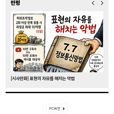
만평
[시사만화] 표현의 자유를 해치는 악법
[시사
PC버전