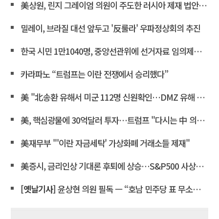
美상원, 린지 그레이엄 의원이 주도한 러시아 제재 법안 통과
밀레이, 브라질 대선 앞두고 '反룰라' 우파정상회의 추진
한국 시민 1만1040명, 중앙선관위에 선거자료 임의제출 요청
카라파노 “트럼프는 이란 전쟁에서 승리했다”
美 "北송환 유해서 미군 112명 신원확인…DMZ 유해 발굴 재개"
美, 핵심광물에 30억달러 투자…트럼프 "다시는 中 의존 않도록"
美재무부 "'이란 자금세탁' 가상화폐 거래소들 제재"
美증시, 금리인상 기대론 후퇴에 상승…S&P500 사상최고치 마감
[옛날기사]
윤상현 의원 필독 ㅡ “호남 민주당 표 무소속에 보태”… 전산 조작으로 ‘선거비 보전’ 의혹