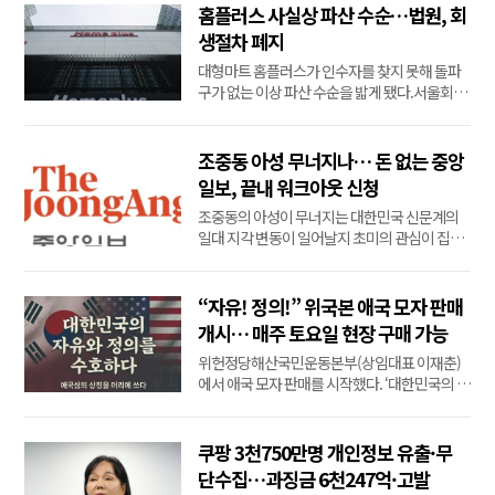
온다.바로 노트 앱을 열어보자 왼편에는 목록이,
홈플러스 사실상 파산 수순…법원, 회
오른편에는 콘텐츠가 가지런히 들어찬다.삼성
생절차 폐지
전자가 22일(현지시간) 영국 런던 올드 빌링스
대형마트 홈플러스가 인수자를 찾지 못해 돌파
게이...
구가 없는 이상 파산 수순을 밟게 됐다.서울회생
법원 회생4부(정준영 법원장)는 3일 홈플러스
기업회생절차(법정관리) 폐지를 결정했다.작년
3월 4일 홈플러스의 회생절차가 개시된 지 1년 4
조중동 아성 무너지나… 돈 없는 중앙
개월 만이다.홈플러스가 지난달 30일 제출한 수
일보, 끝내 워크아웃 신청
정 회생계획안 변경안의 수행 가능성이 없다고
조중동의 아성이 무너지는 대한민국 신문계의
판단한 결...
일대 지각 변동이 일어날지 초미의 관심이 집중
되고 있다. 일단 첫 신호탄은 중앙일보가 쐈다.
자금난에 허덕여온 중앙일보가 마침내 워크아
웃을 신청했다.
“자유! 정의!” 위국본 애국 모자 판매
개시… 매주 토요일 현장 구매 가능
위헌정당해산국민운동본부(상임대표 이재춘)
에서 애국 모자 판매를 시작했다. ‘대한민국의 자
유와 정의 수호’를 의미하는 이 모자는 매주 토요
일 오전 11시부터 오후 3시까지 운영하는 위국
본 서명대(서울시의회 앞: 서울특별시 중구 세종
쿠팡 3천750만명 개인정보 유출·무
대로 125)에서 직접 구입할 수 있으며 전화로도
단수집…과징금 6천247억·고발
주문 가능하다. 문의는 김성숙 위국본 사무총...