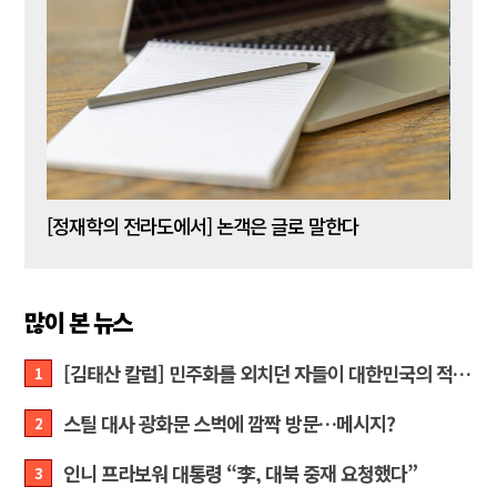
[신동춘 칼럼] 호메로스의 ‘오디세이아’와 대한민국 보수 우파의 투쟁 및 교훈
[정재학의 전라도에서] 논객은 글로 말한다
많이 본 뉴스
[김태산 칼럼] 민주화를 외치던 자들이 대한민국의 적이고 간첩이었다
1
스틸 대사 광화문 스벅에 깜짝 방문…메시지?
2
인니 프라보워 대통령 “李, 대북 중재 요청했다”
3