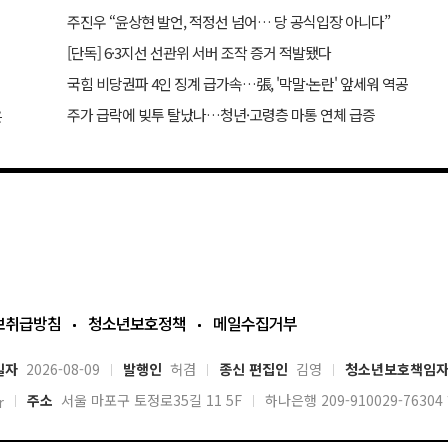
주진우 “윤상현 발언, 적정선 넘어… 당 공식입장 아니다”
[단독] 6·3지선 선관위 서버 조작 증거 적발됐다
국힘 비당권파 4인 징계 급가속…張, '막말·논란' 앞세워 역공
주가 급락에 빚투 탈났나…청년·고령층 마통 연체 급증
은
보취급방침
청소년보호정책
메일수집거부
일자
2026-08-09
발행인
허겸
종신 편집인
김영
청소년보호책임
주소
서울 마포구 토정로35길 11 5F
하나은행 209-910029-763
r