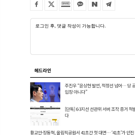
헤드라인
주진우 “윤상현 발언, 적정선 넘어… 당 
입장 아니다”
[단독] 6·3지선 선관위 서버 조작 증거 적
다