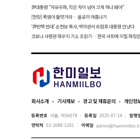
尹대통령 “자유우파, 작은 차이 넘어 크게 하나 돼야”
[현장] 폭염아 물럿거라… 올공의 여름나기
‘尹탄핵 반대’ 손현보 목사, 백악관서 트럼프 대통령 만났다
코로나 사령관 파우치 기소 초읽기… 한국 사회에 미칠 파장
회사소개
기사제보
광고 및 제휴문의
개인정
등록번호
서울, 아56078
등록일
2025-07-14
발행
연락처
02-2088-1201
이메일
admin@hanmiilbo.k