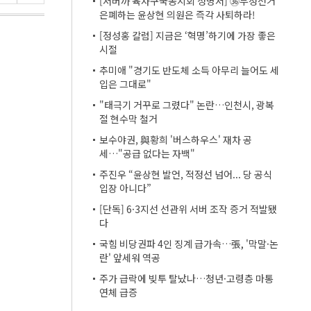
[서버까 육사구국동지회 성명서] ㊱부정선거
은폐하는 윤상현 의원은 즉각 사퇴하라!
[정성홍 칼럼] 지금은 ‘혁명’하기에 가장 좋은
시절
추미애 "경기도 반도체 소득 아무리 늘어도 세
입은 그대로"
"태극기 거꾸로 그렸다" 논란…인천시, 광복
절 현수막 철거
보수야권, 與황희 '버스하우스' 재차 공
세…"공급 없다는 자백"
주진우 “윤상현 발언, 적정선 넘어... 당 공식
입장 아니다”
[단독] 6·3지선 선관위 서버 조작 증거 적발됐
다
국힘 비당권파 4인 징계 급가속…張, '막말·논
란' 앞세워 역공
주가 급락에 빚투 탈났나…청년·고령층 마통
연체 급증