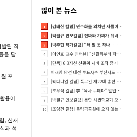
많이 본 뉴스
[김태산 칼럼] 민주화를 외치던 자들이 대한민국의 적이고 간첩이었다
1
[박필규 안보칼럼] 진짜와 가짜가 뒤바뀐 혼돈의 시대, 안보 파탄은 막아야
2
[박주현 작가칼럼] “왜 말 못 하나 … 경기도 재정 파탄의 진짜 원인을”
선발된 직
3
등을 담
[이인호 교수 인터뷰] “선관위부터 파고들어야…책임자 직접 고발하라”
4
[단독] 6·3지선 선관위 서버 조작 증거 적발됐다
5
이재명 당선 대선 투표자수 부산서도 손댔다
6
개월 포
[박다니엘 칼럼] 폭로된 제22대 총선 투표 조작… “흔들리는 가짜 국회의원들”
7
[조우석 칼럼] 李 “육사 쿠데타” 발언은 왜 반역적인가
8
 활용이
[박필규 안보칼럼] 통합 사관학교가 오히려 미래 쿠데타의 통로가 되는 이유
9
[조양건 칼럼] 올림픽공원에 오지 않는 정치인들은 누구인가
10
험, 산재
중식과 석