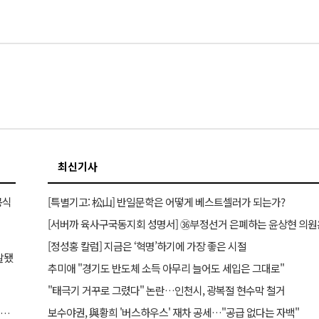
최신기사
공식
[특별기고: 松山] 반일문학은 어떻게 베스트셀러가 되는가?
[정성홍 칼럼] 지금은 ‘혁명’하기에 가장 좋은 시절
발됐
추미애 "경기도 반도체 소득 아무리 늘어도 세입은 그대로"
"태극기 거꾸로 그렸다" 논란…인천시, 광복절 현수막 철거
보수야권, 與황희 '버스하우스' 재차 공세…"공급 없다는 자백"
황교안·장동혁, 올림픽공원서 41초간 첫 대면… ‘41초’가 던진 운명적 화두