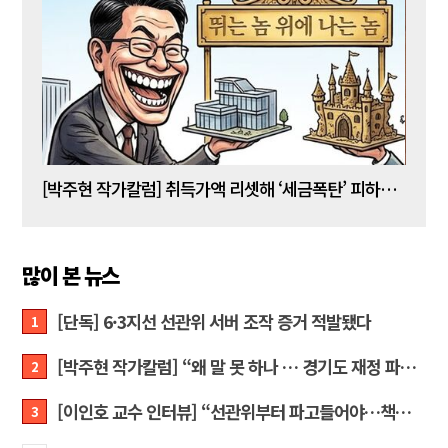
[박주현 작가칼럼] 취득가액 리셋해 ‘세금폭탄’ 피하는 강남 주택 보유자들… “이것은 국가 주도 상식 붕괴 현장”
[조양
많이 본 뉴스
[단독] 6·3지선 선관위 서버 조작 증거 적발됐다
1
[박주현 작가칼럼] “왜 말 못 하나 … 경기도 재정 파탄의 진짜 원인을”
2
[이인호 교수 인터뷰] “선관위부터 파고들어야…책임자 직접 고발하라”
3