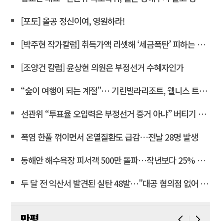
[포토] 올공 정신이여, 영원하라!
[박주현 작가칼럼] 취득가액 리셋해 ‘세금폭탄’ 피하는 강남 주택 보유자들… “이것은 국가 주도 상식 붕괴 현장”
[조양건 칼럼] 윤상현 의원은 부정선거 수혜자인가
“숲이 여행이 되는 계절”… 기린빌라리조트, 웰니스 트래킹 패키지 운영
선관위 “투표율 오입력은 부정선거 증거 아냐” 버티기 작전에 국민 공분
폭염 한풀 꺾이면서 온열질환도 급감…전날 28명 발생
동해안 해수욕장 피서객 500만 돌파…작년보다 25% 급감
두 달 전 익산서 발견된 실탄 48발…"대공 혐의점 없어 폐기"
만평