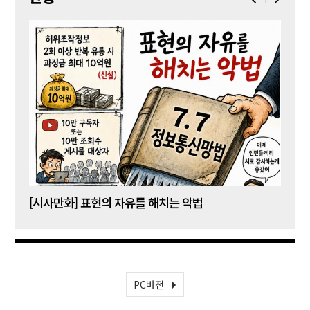
[시사만화] 표현의 자유를 해치는 악법
[시사
PC버전