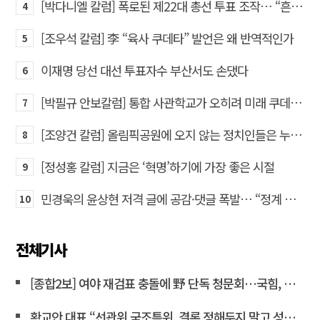
[박다니엘 칼럼] 폭로된 제22대 총선 투표 조작… “흔들리는 가짜 국회의원들”
4
[조우석 칼럼] 李 “육사 쿠데타” 발언은 왜 반역적인가
5
이재명 당선 대선 투표자수 부산서도 손댔다
6
[박필규 안보칼럼] 통합 사관학교가 오히려 미래 쿠데타의 통로가 되는 이유
7
[조양건 칼럼] 올림픽공원에 오지 않는 정치인들은 누구인가
8
[정성홍 칼럼] 지금은 ‘혁명’하기에 가장 좋은 시절
9
민경욱의 윤상현 저격 글에 공감·댓글 폭발… “정계 퇴출” 목소리도
10
전체기사
[종합2보] 여야 재검표 충돌에 野 단독 청문회…국힘, 전산조작 질타<연합뉴스>
황교안 대표 “선관위 국조특위, 결론 정해두지 말고 성역 없이 파헤쳐라”