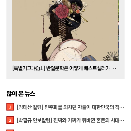
[김명수 칼럼] 5년 임기 이재명이 80년 전통 육사를 없앤다?
[특별기고: 松山] 반일문학은 어떻게 베스트셀러가 되는가?
[정성
많이 본 뉴스
[김태산 칼럼] 민주화를 외치던 자들이 대한민국의 적이고 간첩이었다
1
[박필규 안보칼럼] 진짜와 가짜가 뒤바뀐 혼돈의 시대, 안보 파탄은 막아야
2