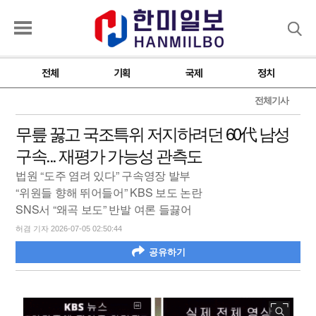
검색
전체
기획
국제
정치
전체기사
무릎 꿇고 국조특위 저지하려던 60代 남성
구속... 재평가 가능성 관측도
법원 “도주 염려 있다” 구속영장 발부
“위원들 향해 뛰어들어” KBS 보도 논란
SNS서 “왜곡 보도” 반발 여론 들끓어
허겸 기자 2026-07-05 02:50:44
공유하기