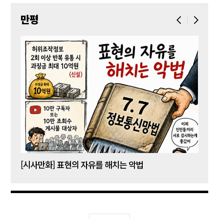
만평
[시사만화] 표현의 자유를 해치는 악법
[시사