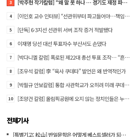
[박주현 작가칼럼] “왜 말 못 하나 … 경기도 재정 파탄의 진짜 원인을”
3
[이인호 교수 인터뷰] “선관위부터 파고들어야…책임자 직접 고발하라”
4
[단독] 6·3지선 선관위 서버 조작 증거 적발됐다
5
이재명 당선 대선 투표자수 부산서도 손댔다
6
[박다니엘 칼럼] 폭로된 제22대 총선 투표 조작… “흔들리는 가짜 국회의원들”
7
[조우석 칼럼] 李 “육사 쿠데타” 발언은 왜 반역적인가
8
[박필규 안보칼럼] 통합 사관학교가 오히려 미래 쿠데타의 통로가 되는 이유
9
[조양건 칼럼] 올림픽공원에 오지 않는 정치인들은 누구인가
10
전체기사
[특별기고: 松山] 반일문학은 어떻게 베스트셀러가 되는가?