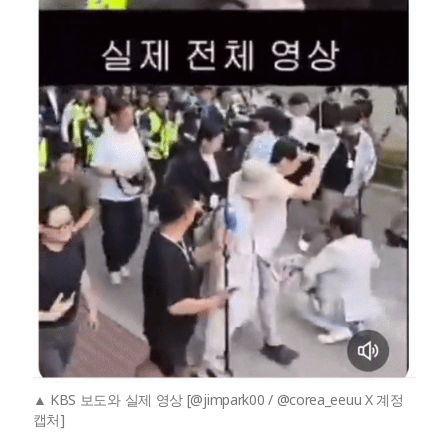
KBS 보도와 실제 영상 [@jimpark00 / @corea_eeuu X 계정
캡처]