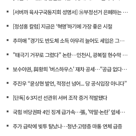
[서버까 육사구국동지회 성명서] ㊱부정선거 은폐하는 윤상현 의원은 즉각 사퇴하라!
[정성홍 칼럼] 지금은 ‘혁명’하기에 가장 좋은 시절
추미애 "경기도 반도체 소득 아무리 늘어도 세입은 그대로"
"태극기 거꾸로 그렸다" 논란…인천시, 광복절 현수막 철거
보수야권, 與황희 '버스하우스' 재차 공세…"공급 없다는 자백"
주진우 “윤상현 발언, 적정선 넘어... 당 공식입장 아니다”
[단독] 6·3지선 선관위 서버 조작 증거 적발됐다
국힘 비당권파 4인 징계 급가속…張, '막말·논란' 앞세워 역공
주가 급락에 빚투 탈났나…청년·고령층 마통 연체 급증